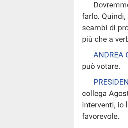
Dovremmo riu
farlo. Quindi,
scambi di pr
più che a ver
ANDREA 
può votare.
PRESIDE
collega Agosti
interventi, io
favorevole.