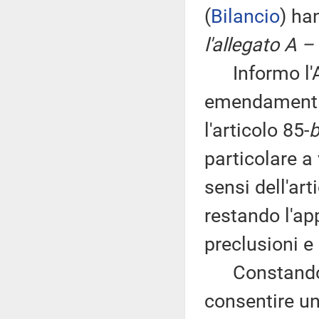
(
Bilancio
) ha
l'allegato A –
Informo l'As
emendamenti 
l'articolo 85-
b
particolare a 
sensi dell'ar
restando l'ap
preclusioni e 
Constando il 
consentire un