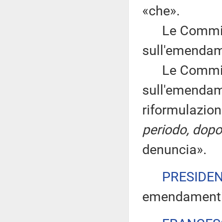
«che».
Le Commissi
sull'emendam
Le Commissi
sull'emendam
riformulazion
periodo, dopo
denuncia».
PRESIDE
emendamenti 