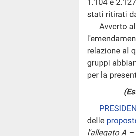
1.104 e 2.127
stati ritirati 
Avverto altr
l'emendamento
relazione al q
gruppi abbian
per la prese
(Es
PRESIDE
delle
propost
l'allegato A –