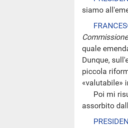
siamo all'em
FRANCES
Commission
quale emendam
Dunque, sull
piccola rifor
«valutabile» i
Poi mi risul
assorbito da
PRESIDE