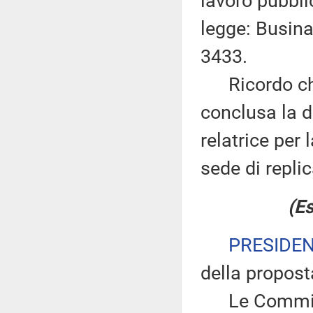
lavoro pubbli
legge: Businar
3433.
Ricordo che 
conclusa la d
relatrice per
sede di replic
(Es
PRESIDE
della propost
Le Commiss