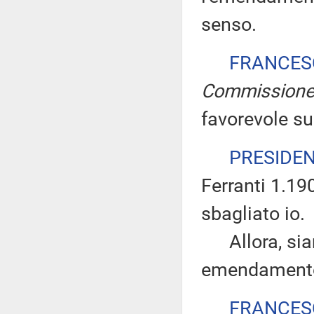
senso.
FRANCES
Commission
favorevole s
PRESIDE
Ferranti 1.19
sbagliato io.
Allora, siam
emendamento
FRANCES