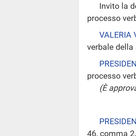
Invito la dep
processo verb
VALERIA
verbale della 
PRESIDE
processo verb
(È approva
PRESIDE
46, comma 2, 