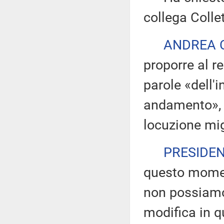
collega Collet
ANDREA 
proporre al re
parole «dell'i
andamento», p
locuzione mig
PRESIDE
questo momen
non possiamo 
modifica in 