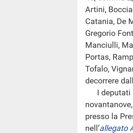
Artini, Boccia
Catania, De Mi
Gregorio Font
Manciulli, Mar
Portas, Rampe
Tofalo, Vigna
decorrere dal
I deputati 
novantanove, 
presso la Pre
nell’
allegato 