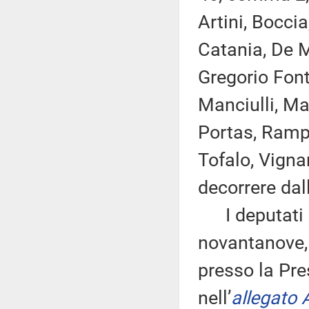
Artini, Boccia
Catania, De Mi
Gregorio Font
Manciulli, Mar
Portas, Rampe
Tofalo, Vigna
decorrere dal
I deputati 
novantanove, 
presso la Pre
nell’
allegato 