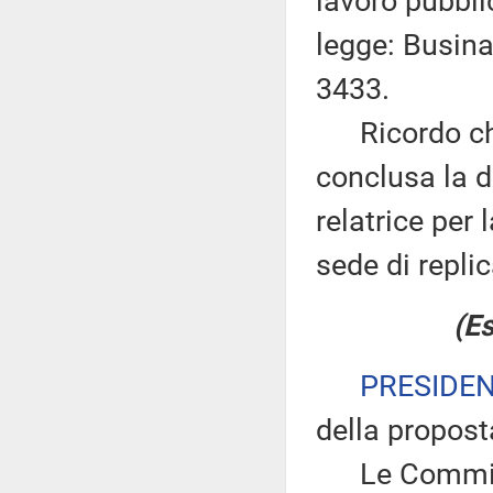
lavoro pubbli
legge: Businar
3433.
Ricordo che 
conclusa la d
relatrice per
sede di replic
(Es
PRESIDE
della propost
Le Commiss