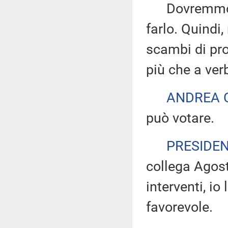
Dovremmo riu
farlo. Quindi,
scambi di pr
più che a ver
ANDREA 
può votare.
PRESIDE
collega Agosti
interventi, io
favorevole.