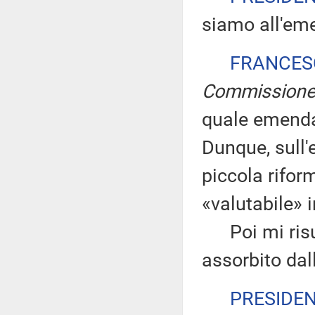
siamo all'em
FRANCES
Commission
quale emendam
Dunque, sull
piccola rifor
«valutabile» i
Poi mi risul
assorbito da
PRESIDE