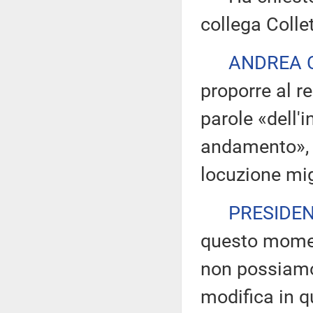
collega Collet
ANDREA 
proporre al re
parole «dell'i
andamento», p
locuzione mig
PRESIDE
questo momen
non possiamo 
modifica in 