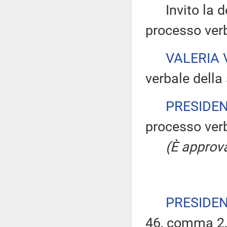
Invito la dep
processo verb
VALERIA
verbale della 
PRESIDE
processo verb
(È approva
PRESIDE
46, comma 2, 