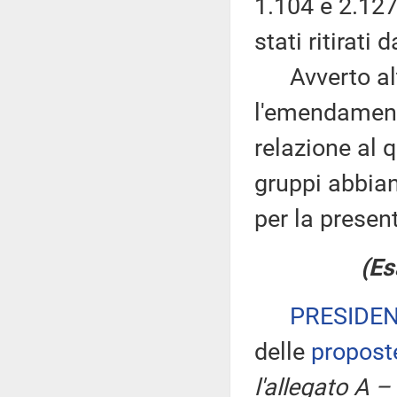
1.104 e 2.127
stati ritirati 
Avverto altr
l'emendamento
relazione al q
gruppi abbian
per la prese
(Es
PRESIDE
delle
propost
l'allegato A –