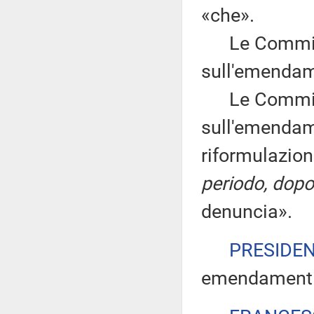
«che».
Le Commissi
sull'emendam
Le Commissi
sull'emendam
riformulazion
periodo, dopo
denuncia».
PRESIDE
emendamenti 