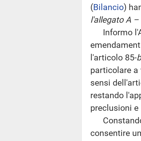
(
Bilancio
) ha
l'allegato A –
Informo l'As
emendamenti 
l'articolo 85-
b
particolare a 
sensi dell'ar
restando l'ap
preclusioni e 
Constando il 
consentire un