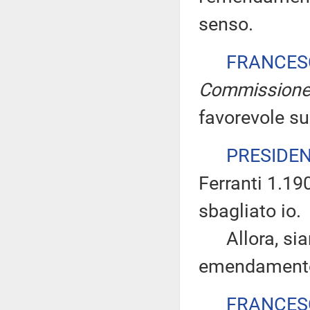
senso.
FRANCES
Commission
favorevole s
PRESIDE
Ferranti 1.19
sbagliato io.
Allora, siam
emendamento
FRANCES