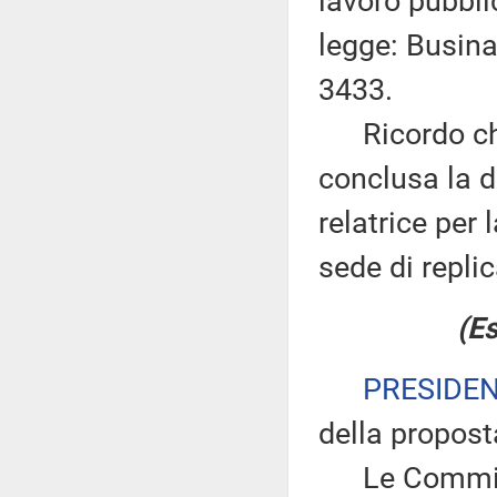
lavoro pubbli
legge: Businar
3433.
Ricordo che 
conclusa la d
relatrice per
sede di replic
(Es
PRESIDE
della propost
Le Commiss