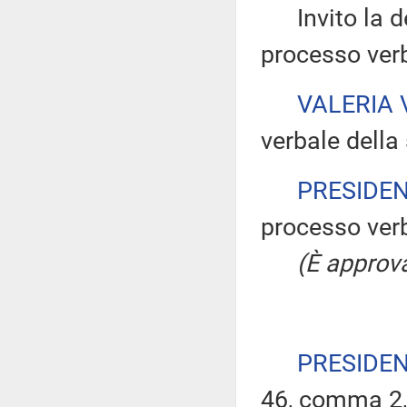
Invito la dep
processo verb
VALERIA
verbale della 
PRESIDE
processo verb
(È approva
PRESIDE
46, comma 2, 