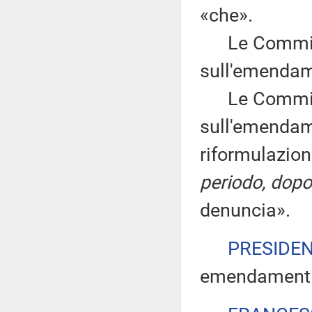
«che».
Le Commissi
sull'emendam
Le Commissi
sull'emendam
riformulazion
periodo, dopo
denuncia».
PRESIDE
emendamenti 