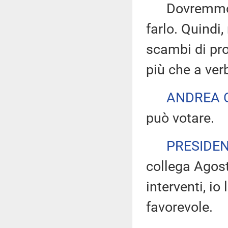
Dovremmo riu
farlo. Quindi,
scambi di pr
più che a ver
ANDREA 
può votare.
PRESIDE
collega Agosti
interventi, io
favorevole.