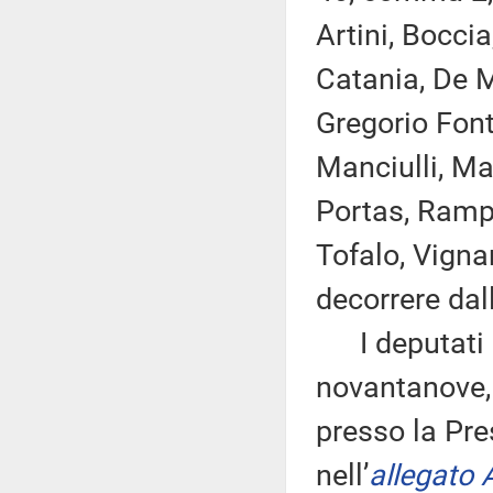
Artini, Boccia
Catania, De Mi
Gregorio Font
Manciulli, Mar
Portas, Rampe
Tofalo, Vigna
decorrere dal
I deputati 
novantanove, 
presso la Pre
nell’
allegato 