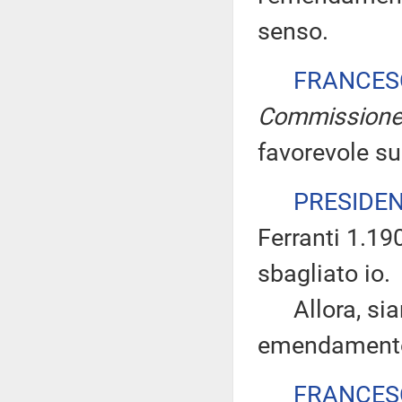
senso.
FRANCES
Commission
favorevole s
PRESIDE
Ferranti 1.19
sbagliato io.
Allora, siam
emendamento
FRANCES