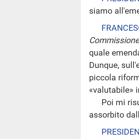
siamo all'em
FRANCES
Commission
quale emendam
Dunque, sull
piccola rifor
«valutabile» i
Poi mi risul
assorbito da
PRESIDE