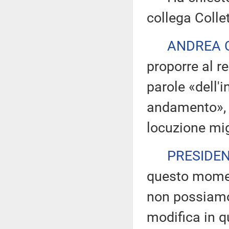
collega Collet
ANDREA 
proporre al re
parole «dell'i
andamento», p
locuzione mig
PRESIDE
questo momen
non possiamo 
modifica in 