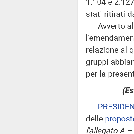
1.104 e 2.127
stati ritirati 
Avverto altr
l'emendamento
relazione al q
gruppi abbian
per la prese
(Es
PRESIDE
delle
propost
l'allegato A –