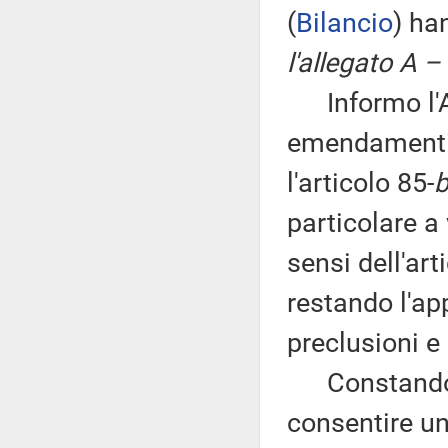
(
Bilancio
) ha
l'allegato A –
Informo l'As
emendamenti 
l'articolo 85-
b
particolare a 
sensi dell'ar
restando l'ap
preclusioni e 
Constando il 
consentire un