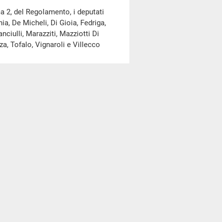
a 2, del Regolamento, i deputati
nia, De Micheli, Di Gioia, Fedriga,
nciulli, Marazziti, Mazziotti Di
za, Tofalo, Vignaroli e Villecco
ome risulta dall'elenco
ato A
al resoconto della seduta
te nell'allegato A al resoconto
ore 9,34)
.
luogo votazioni mediante
i di preavviso di cinque e venti
GI DI MAIO