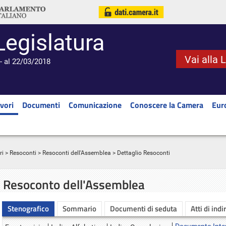
Legislatura
Vai alla 
- al 22/03/2018
vori
Documenti
Comunicazione
Conoscere la Camera
Eur
ri
>
Resoconti
>
Resoconti dell'Assemblea
> Dettaglio Resoconti
Resoconto dell'Assemblea
Stenografico
Sommario
Documenti di seduta
Atti di indi