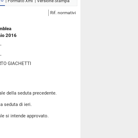
ro
Formato Xml
Versione Stampa
Rif. normativi
emblea
aio 2016
RTO GIACHETTI
ale della seduta precedente.
a seduta di ieri.
le si intende approvato.