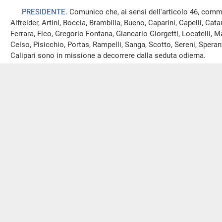
PRESIDENTE
. Comunico che, ai sensi dell'articolo 46, comm
Alfreider, Artini, Boccia, Brambilla, Bueno, Caparini, Capelli, Cata
Ferrara, Fico, Gregorio Fontana, Giancarlo Giorgetti, Locatelli, Ma
Celso, Pisicchio, Portas, Rampelli, Sanga, Scotto, Sereni, Speran
Calipari sono in missione a decorrere dalla seduta odierna.
I deputati in missione sono complessivamente novantanove, c
depositato presso la Presidenza e che sarà pubblicato nell’
alleg
odierna
(Ulteriori comunicazioni all'Assemblea saranno pubblica
della seduta odierna)
.
Preavviso di votazioni elettroniche
(
PRESIDENTE
. Poiché nel corso della seduta potranno aver 
procedimento elettronico, decorrono da questo momento i termin
minuti previsti dall'articolo 49, comma 5, del Regolamento.
Sospendo pertanto la seduta, che riprenderà alle ore 9,55.
La seduta, sospesa alle 9,35, è ripresa alle 10,05.
PRESIDENZA DEL VICEPRESIDENTE LUI