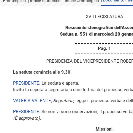
Documento Inte
Frontespizio
Indice Alfabetico
Indice Cronologico
XVII LEGISLATURA
Resoconto stenografico dell'Ass
Seduta n. 551 di mercoledì 20 genn
Pag. 1
PRESIDENZA DEL VICEPRESIDENTE ROBE
La seduta comincia alle 9,30.
PRESIDENTE
. La seduta è aperta.
Invito la deputata segretaria a dare lettura del processo verb
VALERIA VALENTE
,
Segretaria,
legge il processo verbale dell
PRESIDENTE
. Se non vi sono osservazioni, il processo verba
(È approvato).
Missioni.