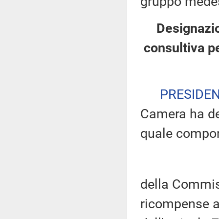
gruppo mede
Designazi
consultiva p
PRESIDE
Camera ha de
quale compo
della Commis
ricompense al 