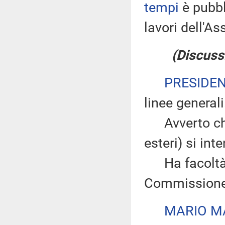
tempi
è pubbl
lavori dell'
(Discuss
PRESIDE
linee generali
Avverto che l
esteri) si int
Ha facoltà di
Commissione a
MARIO M