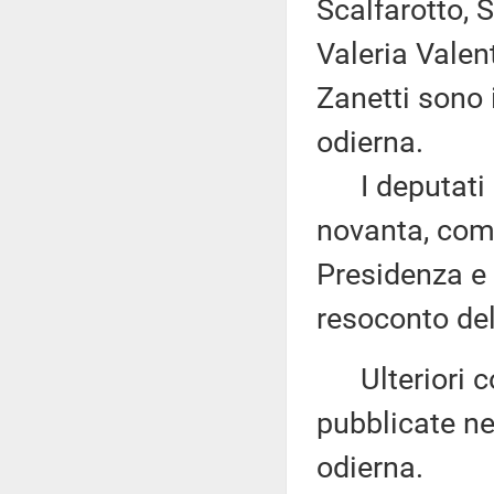
Scalfarotto, S
Valeria Valent
Zanetti sono 
odierna.
I deputati 
novanta, come
Presidenza e 
resoconto del
Ulteriori co
pubblicate nel
odierna.