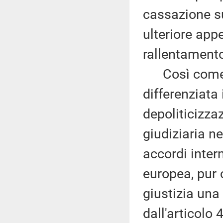
cassazione s
ulteriore app
rallentamento
Così come va
differenziata 
depoliticizza
giudiziaria ne
accordi inter
europea, pur 
giustizia una 
dall'articolo 4