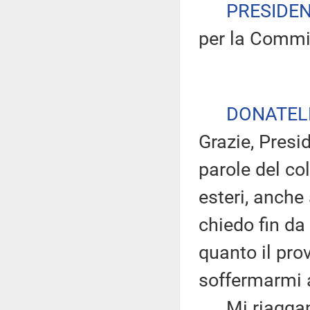
PRESIDE
per la Commis
DONATEL
Grazie, Presi
parole del co
esteri, anche 
chiedo fin da
quanto il pro
soffermarmi a
Mi riagganci