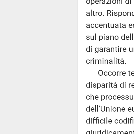
operazioni di
altro. Rispon
accentuata es
sul piano dell
di garantire u
criminalità.
Occorre tene
disparità di r
che processua
dell'Unione 
difficile codi
giuridicament