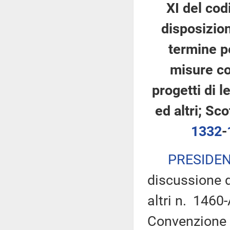
XI del cod
disposizion
termine p
misure co
progetti di l
ed altri; Sco
1332
-
PRESIDE
discussione de
altri n. 1460
Convenzione r