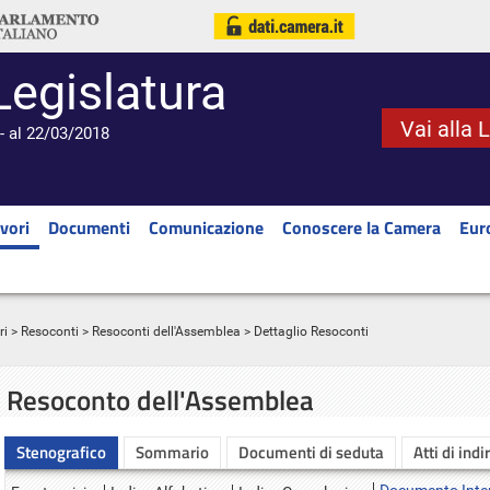
Legislatura
Vai alla 
- al 22/03/2018
vori
Documenti
Comunicazione
Conoscere la Camera
Eur
ri
>
Resoconti
>
Resoconti dell'Assemblea
> Dettaglio Resoconti
Resoconto dell'Assemblea
Stenografico
Sommario
Documenti di seduta
Atti di indi