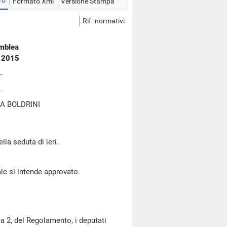
ro
Formato Xml
Versione Stampa
Rif. normativi
emblea
e 2015
A BOLDRINI
lla seduta di ieri.
le si intende approvato.
a 2, del Regolamento, i deputati