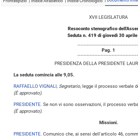
Documento Inte
Frontespizio
Indice Alfabetico
Indice Cronologico
XVII LEGISLATURA
Resoconto stenografico dell'Ass
Seduta n. 419 di giovedì 30 april
Pag. 1
PRESIDENZA DELLA PRESIDENTE LAUR
La seduta comincia alle 9,05.
RAFFAELLO VIGNALI
,
Segretario,
legge il processo verbale de
(È approvato).
PRESIDENTE
. Se non vi sono osservazioni, il processo verba
(È approvato).
Missioni.
PRESIDENTE
. Comunico che, ai sensi dell'articolo 46, comm