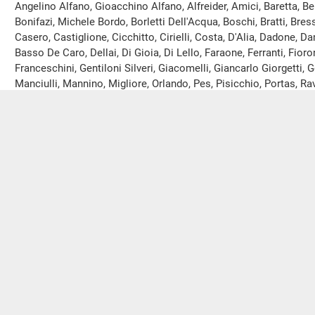
Angelino Alfano, Gioacchino Alfano, Alfreider, Amici, Baretta, Be
Bonifazi, Michele Bordo, Borletti Dell'Acqua, Boschi, Bratti, Bres
Casero, Castiglione, Cicchitto, Cirielli, Costa, D'Alia, Dadone,
Basso De Caro, Dellai, Di Gioia, Di Lello, Faraone, Ferranti, Fio
Franceschini, Gentiloni Silveri, Giacomelli, Giancarlo Giorgetti, G
Manciulli, Mannino, Migliore, Orlando, Pes, Pisicchio, Portas, R
Rughetti, Sanga, Sani, Scalfarotto, Schullian, Scotto, Sisto, Tabac
Zanetti sono in missione a decorrere dalla seduta odierna.
I deputati in missione sono complessivamente settantotto, co
presso la Presidenza e che sarà pubblicato nell’
allegato A
al res
Ulteriori comunicazioni all'Assemblea saranno pubblicate nel
seduta odierna.
Seguito della discussione del testo unificato delle proposte di le
Pisicchio; Bersani ed altri; Francesco Saverio Romano; Miglior
Zampa e Ghizzoni; Martella; Francesco Sanna; Bobba ed altri; Gi
altri; Rigoni ed altri; Rigoni ed altri; Nicoletti ed altri; Martell
Balduzzi ed altri; Laffranco ed altri; Vargiu; Toninelli ed altri; 
Valiante ed altri; Lauricella; Michele Bordo; Marco Meloni ed altr
in materia di elezione della Camera dei deputati (Approvate, in