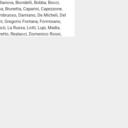
llanova, Biondelli, Bobba, Bocci,
sa, Brunetta, Caparini, Capezzone,
 Dambruoso, Damiano, De Micheli, Del
roni, Gregorio Fontana, Formisano,
ozi, La Russa, Lotti, Lupi, Madia,
avetto, Realacci, Domenico Rossi,
ci, Valeria Valente, Velo, Vito e
me risulta dall'elenco depositato
oconto della seduta odierna.
l’
allegato A
al resoconto della
gge: D'iniziativa popolare; Cirielli;
e ed altri; Lenzi; Zampa e Marzano;
achetti ed altri; Giorgia Meloni ed
a ed altri; Vargiu; Burtone ed altri;
Porta ed altri; Zaccagnini ed altri;
i; Di Battista ed altri: Disposizioni
 un testo unificato, dalla Camera e