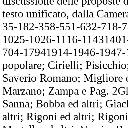
discussione delle proposte d
testo unificato, dalla Camer
35-182-358-551-632-718-7
1025-1026-1116-11431401
704-17941914-1946-1947-
popolare; Cirielli; Pisicchio
Saverio Romano; Migliore e
Marzano; Zampa e
Pag. 2
Gh
Sanna; Bobba ed altri; Giach
altri; Rigoni ed altri; Rigoni 