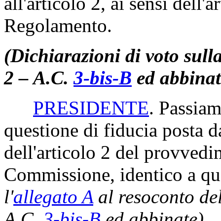
all'articolo 2, ai sensi dell
Regolamento.
(Dichiarazioni di voto sull
2 – A.C.
3-bis-B
ed abbinat
PRESIDENTE
. Passiam
questione di fiducia posta 
dell'articolo 2 del provvedi
Commissione, identico a qu
l'
allegato A
al resoconto del
A.C.
3-bis-B
ed abbinate)
.