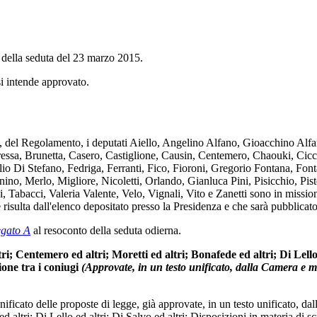
 della seduta del 23 marzo 2015.
si intende approvato.
, del Regolamento, i deputati Aiello, Angelino Alfano, Gioacchino Alfano
ressa, Brunetta, Casero, Castiglione, Causin, Centemero, Chaouki, Cic
 Di Stefano, Fedriga, Ferranti, Fico, Fioroni, Gregorio Fontana, Fontan
ino, Merlo, Migliore, Nicoletti, Orlando, Gianluca Pini, Pisicchio, Pis
i, Tabacci, Valeria Valente, Velo, Vignali, Vito e Zanetti sono in missio
ulta dall'elenco depositato presso la Presidenza e che sarà pubblicato
egato A
al resoconto della seduta odierna.
tri; Centemero ed altri; Moretti ed altri; Bonafede ed altri; Di Lello
ione tra i coniugi
(Approvate, in un testo unificato, dalla Camera e m
 unificato delle proposte di legge, già approvate, in un testo unificato
d altri; Di Lello ed altri; Di Salvo ed altri: Disposizioni in materia di s