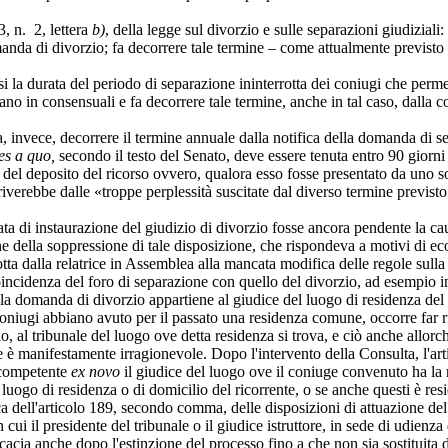
, n. 2, lettera
b)
, della legge sul divorzio e sulle separazioni giudizial
manda di divorzio; fa decorrere tale termine – come attualmente previsto 
la durata del periodo di separazione ininterrotta dei coniugi che permet
ano in consensuali e fa decorrere tale termine, anche in tal caso, dalla 
invece, decorrere il termine annuale dalla notifica della domanda di sep
es a quo,
secondo il testo del Senato, deve essere tenuta entro 90 giorni 
del deposito del ricorso ovvero, qualora esso fosse presentato da uno solo
iverebbe dalle «troppe perplessità suscitate dal diverso termine previsto
a di instaurazione del giudizio di divorzio fosse ancora pendente la ca
e della soppressione di tale disposizione, che rispondeva a motivi di e
otta dalla relatrice in Assemblea alla mancata modifica delle regole sul
coincidenza del foro di separazione con quello del divorzio, ad esempio 
lla domanda di divorzio appartiene al giudice del luogo di residenza del 
oniugi abbiano avuto per il passato una residenza comune, occorre far ri
o, al tribunale del luogo ove detta residenza si trova, e ciò anche allor
 è manifestamente irragionevole. Dopo l'intervento della Consulta, l'arti
a competente
ex novo
il giudice del luogo ove il coniuge convenuto ha la r
l luogo di residenza o di domicilio del ricorrente, o se anche questi è resi
ll'articolo 189, secondo comma, delle disposizioni di attuazione del c
cui il presidente del tribunale o il giudice istruttore, in sede di udien
fficacia anche dopo l'estinzione del processo fino a che non sia sostitui