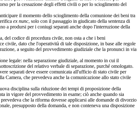
orso per la cessazione degli effetti civili o per lo scioglimento del
 anticipare il momento dello scioglimento della comunione dei beni tra
erifica
ex nunc
, solo con il passaggio in giudicato della sentenza di
no a prodursi per i coniugi separati anche dopo l'interruzione della
 del codice di procedura civile, non osta a che i beni
ce civile, dato che l'operatività di tale disposizione, in base alle regole
arazione, a seguito del provvedimento giudiziale che la pronunci in via
e legale: nella separazione giudiziale, al momento in cui il
 sottoscrizione del relativo verbale di separazione, purché omologato.
e separati deve essere comunicata all'ufficio di stato civile per
della Camera, che prevedeva anche la comunicazione allo stato civile
ova disciplina sulla riduzione dei tempi di proposizione della
trata in vigore del provvedimento in esame; ciò anche quando sia
o prevedeva che la riforma dovesse applicarsi alle domande di divorzio
rsonale, presupposto della domanda, e non conteneva una disposizione