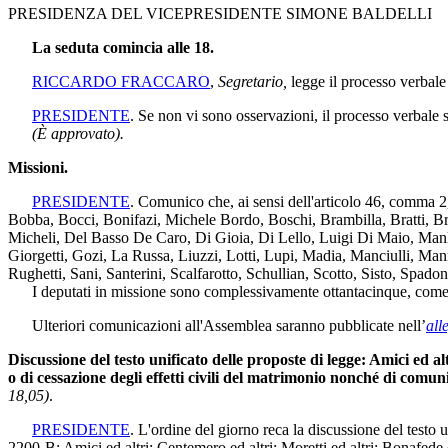
PRESIDENZA DEL VICEPRESIDENTE SIMONE BALDELLI
La seduta comincia alle 18.
RICCARDO FRACCARO
,
Segretario,
legge il processo verbale
PRESIDENTE
. Se non vi sono osservazioni, il processo verbale 
(È approvato).
Missioni.
PRESIDENTE
. Comunico che, ai sensi dell'articolo 46, comma 2
Bobba, Bocci, Bonifazi, Michele Bordo, Boschi, Brambilla, Bratti, B
Micheli, Del Basso De Caro, Di Gioia, Di Lello, Luigi Di Maio, Manlio
Giorgetti, Gozi, La Russa, Liuzzi, Lotti, Lupi, Madia, Manciulli, Mann
Rughetti, Sani, Santerini, Scalfarotto, Schullian, Scotto, Sisto, Spadon
I deputati in missione sono complessivamente ottantacinque, come ris
Ulteriori comunicazioni all'Assemblea saranno pubblicate nell’
all
Discussione del testo unificato delle proposte di legge: Amici ed al
o di cessazione degli effetti civili del matrimonio nonché di comun
18,05)
.
PRESIDENTE
. L'ordine del giorno reca la discussione del testo
2200-B: Amici ed altri; Centemero ed altri; Moretti ed altri; Bonafede e