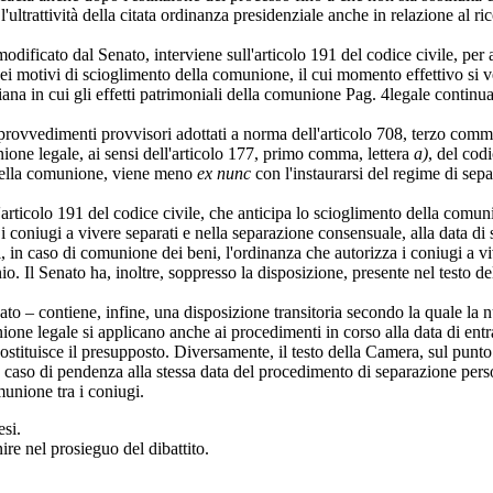
ultrattività della citata ordinanza presidenziale anche in relazione al ric
odificato dal Senato, interviene sull'articolo 191 del codice civile, per
i motivi di scioglimento della comunione, il cui momento effettivo si v
iana in cui gli effetti patrimoniali della comunione
Pag. 4
legale continua
ovvedimenti provvisori adottati a norma dell'articolo 708, terzo comma,
one legale, ai sensi dell'articolo 177, primo comma, lettera
a)
, del codi
o della comunione, viene meno
ex nunc
con l'instaurarsi del regime di sep
olo 191 del codice civile, che anticipa lo scioglimento della comunion
 i coniugi a vivere separati e nella separazione consensuale, alla data di
caso di comunione dei beni, l'ordinanza che autorizza i coniugi a viver
o. Il Senato ha, inoltre, soppresso la disposizione, presente nel testo 
 – contiene, infine, una disposizione transitoria secondo la quale la nu
ione legale si applicano anche ai procedimenti in corso alla data di en
ostituisce il presupposto. Diversamente, il testo della Camera, sul punt
n caso di pendenza alla stessa data del procedimento di separazione pe
munione tra i coniugi.
esi.
re nel prosieguo del dibattito.