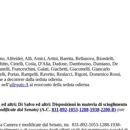
, Alfreider, Alli, Amici, Artini, Baretta, Bellanova, Biondelli,
chitto, Cirielli, Costa, D'Alia, Dadone, Dambruoso, Damiano, De
elli, Franceschini, Galati, Giachetti, Giacomelli, Giancarlo
telli, Portas, Rampelli, Ravetto, Realacci, Rigoni, Domenico Rossi,
ne a decorrere dalla seduta odierna.
 nell’
allegato A
al resoconto della seduta odierna.
 ed altri; Di Salvo ed altri: Disposizioni in materia di scioglimento
odificate dal Senato)
(A.C.
831
-
892
-
1053
-
1288
-
1938
-
2200-B
)
(ore
, dalla Camera e modificate dal Senato, nn. 831-892-1053-1288-1938-
cioglimento o di cessazione degli effetti civili del matrimonio nonché di