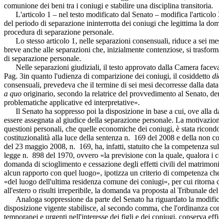
comunione dei beni tra i coniugi e stabilire una disciplina transitoria.
L'articolo 1 – nel testo modificato dal Senato – modifica l'articolo 3
del periodo di separazione ininterrotta dei coniugi che legittima la do
procedura di separazione personale.
Lo stesso articolo 1, nelle separazioni consensuali, riduce a sei mesi 
breve anche alle separazioni che, inizialmente contenziose, si trasform
di separazione personale.
Nelle separazioni giudiziali, il testo approvato dalla Camera faceva, 
Pag. 3
in quanto l'udienza di comparizione dei coniugi, il cosiddetto
di
consensuali, prevedeva che il termine di sei mesi decorresse dalla data 
a quo
originario, secondo la relatrice del provvedimento al Senato, der
problematiche applicative ed interpretative».
Il Senato ha soppresso poi la disposizione in base a cui, ove alla dat
essere assegnata al giudice della separazione personale. La motivazion
questioni personali, che quelle economiche dei coniugi, è stata ricond
costituzionalità alla luce della sentenza n. 169 del 2008 e della non 
del 23 maggio 2008, n. 169, ha, infatti, statuito che la competenza su
legge n. 898 del 1970, ovvero «la previsione con la quale, qualora i c
domanda di scioglimento e cessazione degli effetti civili del matrimoni
alcun rapporto con quel luogo», ipotizza un criterio di competenza che
«del luogo dell'ultima residenza comune dei coniugi», per cui ritorn
all'estero o risulti irreperibile, la domanda va proposta al Tribunale de
Analoga soppressione da parte del Senato ha riguardato la modifica de
disposizione vigente stabilisce, al secondo comma, che l'ordinanza con 
temporanei e urgenti nell'interesse dei figli e dei coniugi, conserva e