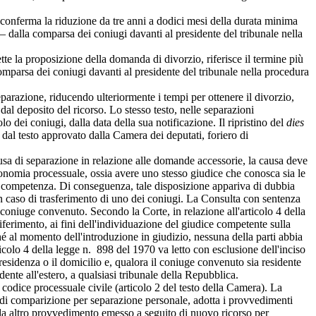
i: conferma la riduzione da tre anni a dodici mesi della durata minima
– dalla comparsa dei coniugi davanti al presidente del tribunale nella
te la proposizione della domanda di divorzio, riferisce il termine più
comparsa dei coniugi davanti al presidente del tribunale nella procedura
arazione, riducendo ulteriormente i tempi per ottenere il divorzio,
dal deposito del ricorso. Lo stesso testo, nelle separazioni
 dei coniugi, dalla data della sua notificazione. Il ripristino del
dies
 dal testo approvato dalla Camera dei deputati, foriero di
usa di separazione in relazione alle domande accessorie, la causa deve
conomia processuale, ossia avere uno stesso giudice che conosca sia le
la competenza. Di conseguenza, tale disposizione appariva di dubbia
in caso di trasferimento di uno dei coniugi. La Consulta con sentenza
coniuge convenuto. Secondo la Corte, in relazione all'articolo 4 della
ferimento, ai fini dell'individuazione del giudice competente sulla
ché al momento dell'introduzione in giudizio, nessuna della parti abbia
colo 4 della legge n. 898 del 1970 va letto con esclusione dell'inciso
esidenza o il domicilio e, qualora il coniuge convenuto sia residente
dente all'estero, a qualsiasi tribunale della Repubblica.
odice processuale civile (articolo 2 del testo della Camera). La
za di comparizione per separazione personale, adotta i provvedimenti
ta da altro provvedimento emesso a seguito di nuovo ricorso per