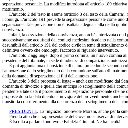
separazione personale. La modifica introdotta all'articolo 189 chiariva l'
matrimonio.
L'articolo 2 del testo in esame (articolo 3 del testo della Camera), m
i coniugi. L'articolo 191 prevede la separazione personale come uno de
separazione. Tale previsione non è risultata adeguata alla realtà quotid
convivenza.
Infatti, la cessazione della convivenza, ancorché autorizzata con i pr
successivamente acquistati dai coniugi medesimi ricadano nella comuni
desumibili dall'articolo 191 del codice civile in tema di sciogliment
definitiva ovvero che omologhi l'accordo al riguardo intervenuto.
L'articolo 2 aggiunge, dopo il primo comma, un nuovo comma all'artic
presidente del tribunale, in sede di udienza di comparizione, autorizza
È poi aggiunta una disposizione di natura procedurale secondo cui, in 
l'annotazione dello scioglimento della comunione sull'atto di matrimoni
della domanda di separazione ai fini dell'annotazione.
L'articolo 3 della proposta di legge – anch'esso modificato dal Senato
domanda di divorzio e quella che anticipa lo scioglimento della comun
pendente a tale data il procedimento di separazione personale che ne c
proposte dopo la data di entrata in vigore del provvedimento, anche i
transitoria con riferimento alla decorrenza dello scioglimento della co
PRESIDENTE
. La ringrazio, onorevole Morani, anche per la sint
Prendo atto che il rappresentante del Governo si riserva di interveni
È iscritta a parlare l'onorevole Fabrizia Giuliani. Ne ha facoltà.