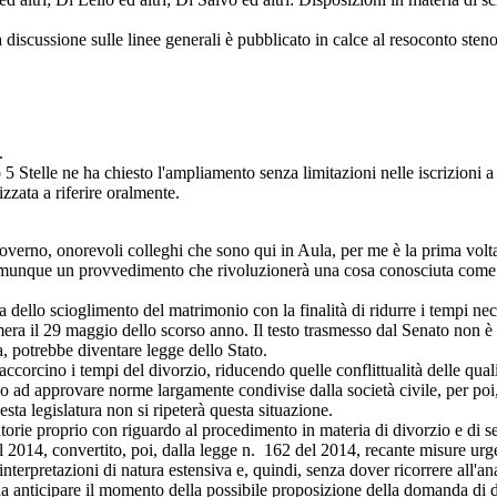
la discussione sulle linee generali è pubblicato in calce al resoconto sten
.
lle ne ha chiesto l'ampliamento senza limitazioni nelle iscrizioni a p
zata a riferire oralmente.
verno, onorevoli colleghi che sono qui in Aula, per me è la prima volta
omunque un provvedimento che rivoluzionerà una cosa conosciuta come d
lo scioglimento del matrimonio con la finalità di ridurre i tempi necessa
era il 29 maggio dello scorso anno. Il testo trasmesso dal Senato non è 
a, potrebbe diventare legge dello Stato.
ino i tempi del divorzio, riducendo quelle conflittualità delle quali s
cino ad approvare norme largamente condivise dalla società civile, per poi
sta legislatura non si ripeterà questa situazione.
rie proprio con riguardo al procedimento in materia di divorzio e di sep
 2014, convertito, poi, dalla legge n. 162 del 2014, recante misure urgen
 interpretazioni di natura estensiva e, quindi, senza dover ricorrere all'an
anticipare il momento della possibile proposizione della domanda di div