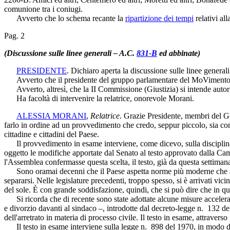
comunione tra i coniugi.
Avverto che lo schema recante la
ripartizione dei tempi
relativi al
Pag. 2
(Discussione sulle linee generali – A.C.
831-B
ed abbinate)
PRESIDENTE
. Dichiaro aperta la discussione sulle linee generali
Avverto che il presidente del gruppo parlamentare del MoVimento 5 Ste
Avverto, altresì, che la II Commissione (Giustizia) si intende autoriz
Ha facoltà di intervenire la relatrice, onorevole Morani.
ALESSIA MORANI
,
Relatrice
. Grazie Presidente, membri del Go
farlo in ordine ad un provvedimento che credo, seppur piccolo, sia c
cittadine e cittadini del Paese.
Il provvedimento in esame interviene, come dicevo, sulla disciplina del
oggetto le modifiche apportate dal Senato al testo approvato dalla Cam
l'Assemblea confermasse questa scelta, il testo, già da questa settiman
Sono oramai decenni che il Paese aspetta norme più moderne che accorc
separarsi. Nelle legislature precedenti, troppo spesso, si è arrivati vi
del sole. È con grande soddisfazione, quindi, che si può dire che in que
Si ricorda che di recente sono state adottate alcune misure accelerato
e divorzio davanti al sindaco –, introdotte dal decreto-legge n. 132 del
dell'arretrato in materia di processo civile. Il testo in esame, attraverso
Il testo in esame interviene sulla legge n. 898 del 1970, in modo da 