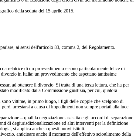
ografico della seduta del 15 aprile 2015.
arlare, ai sensi dell'articolo 83, comma 2, del Regolamento.
 da relatrice di un provvedimento e sono particolarmente felice di
ivorzio in Italia; un provvedimento che aspettano tantissime
ri ad ottenere il divorzio. Si tratta di una terza lettura, che ha per
stato modificato dalla Commissione giustizia, per cui, qualora
ono vittime, in primo luogo, i figli delle coppie che scelgono di
, però, arrestarsi a causa di impedimenti non sempre portati alla luce
arazione – quali la negoziazione assistita e gli accordi di separazione
ti di degiurisdizionalizzazione ed altri interventi per la definizione
alogia, si applica anche a questi nuovi istituti.
orzio, anticipare anche il momento dell'effettivo scioglimento della