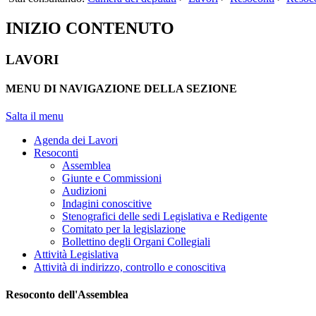
INIZIO CONTENUTO
LAVORI
MENU DI NAVIGAZIONE DELLA SEZIONE
Salta il menu
Agenda dei Lavori
Resoconti
Assemblea
Giunte e Commissioni
Audizioni
Indagini conoscitive
Stenografici delle sedi Legislativa e Redigente
Comitato per la legislazione
Bollettino degli Organi Collegiali
Attività Legislativa
Attività di indirizzo, controllo e conoscitiva
Resoconto dell'Assemblea