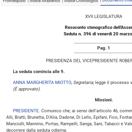
Documento Inte
Frontespizio
Indice Alfabetico
Indice Cronologico
XVII LEGISLATURA
Resoconto stenografico dell'Ass
Seduta n. 396 di venerdì 20 marz
Pag. 1
PRESIDENZA DEL VICEPRESIDENTE ROBE
La seduta comincia alle 9.
ANNA MARGHERITA MIOTTO
,
Segretaria,
legge il processo ve
(È approvato).
Missioni.
PRESIDENTE
. Comunico che, ai sensi dell'articolo 46, comm
Alli, Bratti, Brunetta, D'Alia, Dadone, Di Lello, Epifani, Fico, Font
Manciulli, Mannino, Portas, Rampelli, Sanga, Sani, Tabacci e Va
decorrere dalla seduta odierna.