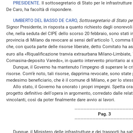
PRESIDENTE
. Il sottosegretario di Stato per le infrastruttur
De Caro, ha facoltà di rispondere.
UMBERTO DEL BASSO DE CARO
,
Sottosegretario di Stato per 
Signor Presidente, in risposta a quanto richiesto dagli onorevol
che, nella seduta del CIPE dello scorso 20 febbraio, sono stati ind
provincia di Milano da revocare ai sensi dell'articolo 1, comma 8
che, con quota parte delle risorse liberate, detto Comitato ha as
euro alla «Riqualificazione tranvia extraurbana Milano-Limbiate, 
Comasina-deposito Varedo», in quanto intervento prioritario ai s
Dunque, il Governo ha mantenuto l'impegno di superare le critic
risorse. Com’è noto, tali risorse, dapprima revocate, sono state
medesimo beneficiario, che è il comune di Milano, e per lo stes
Allo stato, il Governo ha onorato i propri impegni. Spetta ora
progetto definitivo dell'opera in argomento, corredato dalle rela
vincolanti, così da poter finalmente dare avvio ai lavori.
Pag. 3
Dunque, il Ministero delle infrastrutture e dei trasporti ha s