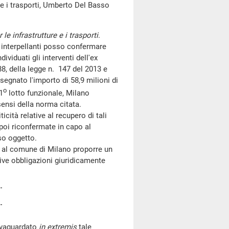
e e i trasporti, Umberto Del Basso
le infrastrutture e i trasporti
.
i interpellanti posso confermare
ividuati gli interventi dell'ex
8, della legge n. 147 del 2013 e
segnato l'importo di 58,9 milioni di
o
1
lotto funzionale, Milano
ensi della norma citata.
ità relative al recupero di tali
 poi riconfermate in capo al
so oggetto.
 al comune di Milano proporre un
tive obbligazioni giuridicamente
alvaguardato
in extremis
tale