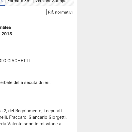
ro
Formato Xml
Versione Stampa
Rif. normativi
emblea
o 2015
RTO GIACHETTI
rbale della seduta di ieri.
a 2, del Regolamento, i deputati
anelli, Fraccaro, Giancarlo Giorgetti,
leria Valente sono in missione a