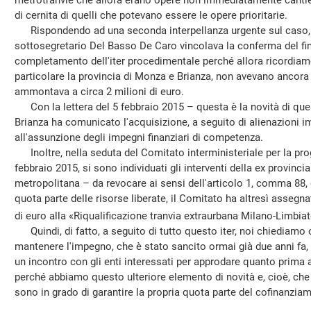
metrotranvie che allora erano opere non immediatamente cantieri
di cernita di quelli che potevano essere le opere prioritarie.
Rispondendo ad una seconda interpellanza urgente sul caso, pr
sottosegretario Del Basso De Caro vincolava la conferma del fi
completamento dell'iter procedimentale perché allora ricordiamo 
particolare la provincia di Monza e Brianza, non avevano ancora
ammontava a circa 2 milioni di euro.
Con la lettera del 5 febbraio 2015 – questa è la novità di que
Brianza ha comunicato l'acquisizione, a seguito di alienazioni i
all'assunzione degli impegni finanziari di competenza.
Inoltre, nella seduta del Comitato interministeriale per la 
febbraio 2015, si sono individuati gli interventi della ex provinci
metropolitana – da revocare ai sensi dell'articolo 1, comma 88,
quota parte delle risorse liberate, il Comitato ha altresì assegna
di euro alla «Riqualificazione tranvia extraurbana Milano-Limbiat
Quindi, di fatto, a seguito di tutto questo iter, noi chiediamo 
mantenere l'impegno, che è stato sancito ormai già due anni fa, 
un incontro con gli enti interessati per approdare quanto prima all
perché abbiamo questo ulteriore elemento di novità e, cioè, che fi
sono in grado di garantire la propria quota parte del cofinanzia