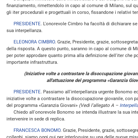
finanziamento, rimettendolo in capo al comune di Milano, sul qu
gli iter procedurali e progettuali in corso, fissandone i relativi te
PRESIDENTE
. L'onorevole Cimbro ha facoltà di dichiarare se 
sua interpellanza.
ELEONORA CIMBRO
. Grazie, Presidente, grazie, sottosegre
della risposta. A questo punto, saranno in capo al comune di Mil
per poter approdare quanto prima alla definizione dell'iter che po
importante infrastruttura.
(Iniziative volte a contrastare la disoccupazione giovani
all'attuazione del programma «Garanzia Giov
PRESIDENTE
. Passiamo all'interpellanza urgente Bonomo ed 
iniziative volte a contrastare la disoccupazione giovanile, con pa
del programma «Garanzia Giovani»
(Vedi l'allegato A –
Interpell
Chiedo all'onorevole Bonomo se intenda illustrare la sua interp
intervenire in sede di replica.
FRANCESCA BONOMO
. Grazie, Presidente, grazie, sottosegr
colleghi, siamo oggi qui per interloquire su una delle nuove mis