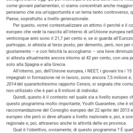
come giovani parlamentari, ci siamo concentrati anche maggiorm
pensiamo che sia un'opportunità e un tema tanto controverso, qu
Paese, soprattutto a livello generazionale.
Per questo, vorrei contestualizzare un attimo il perché e il
europeo che vede la nascita all'interno di un'Unione europea nell
venticinque anni sono il 21,7 per cento e, se si guarda all'Eurozona
purtroppo, si attesta al terzo posto, per demerito, però, non per 
giustamente – e con felicità la accogliamo – una lieve diminuzi
si attesta attualmente ancora intorno al 42 per cento, con una pe
solo alla Spagna e alla Grecia.
All'interno, poi, dell'Unione europea, i NEET, i giovani tra i 15
impegnati in formazione né in lavoro, sono ancora 7,5 milioni e,
2014
del quarantottesimo rapporto Censis, si segnala che comun
non utilizzato che è pari a 8 milioni di individui.
Quindi, questo è il contesto nel quale sia a livello europeo ch
questo programma molto importante, Youth Guarantee, che è sta
raccomandazione del Consiglio europeo del 22 aprile del 2013 
europeo che però si deve attuare a livello nazionale e, poi, a scen
regionale e, poi, attraverso anche le attività delle ex province.
Qual è l'obiettivo, ovviamente, di questo programma ? È quello 