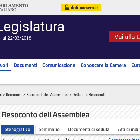
Legislatura
Vai alla 
- al 22/03/2018
vori
Documenti
Comunicazione
Conoscere la Camera
Eur
ri
>
Resoconti
>
Resoconti dell'Assemblea
> Dettaglio Resoconti
Resoconto dell'Assemblea
Stenografico
Sommario
Documenti di seduta
Atti di indi