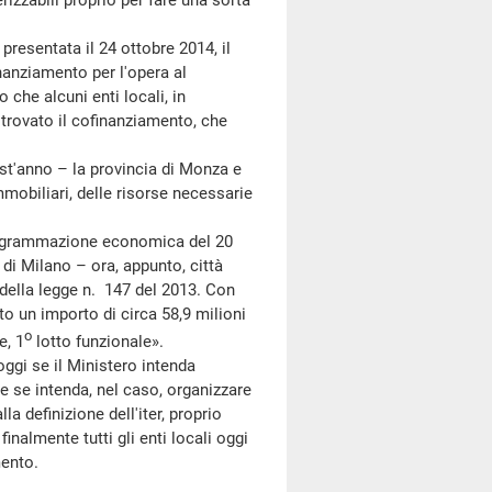
zzabili proprio per fare una sorta
esentata il 24 ottobre 2014, il
nanziamento per l'opera al
che alcuni enti locali, in
 trovato il cofinanziamento, che
st'anno – la provincia di Monza e
mmobiliari, delle risorse necessarie
programmazione economica del 20
a di Milano – ora, appunto, città
 della legge n. 147 del 2013. Con
to un importo di circa 58,9 milioni
o
e, 1
lotto funzionale».
oggi se il Ministero intenda
e se intenda, nel caso, organizzare
a definizione dell'iter, proprio
nalmente tutti gli enti locali oggi
mento.