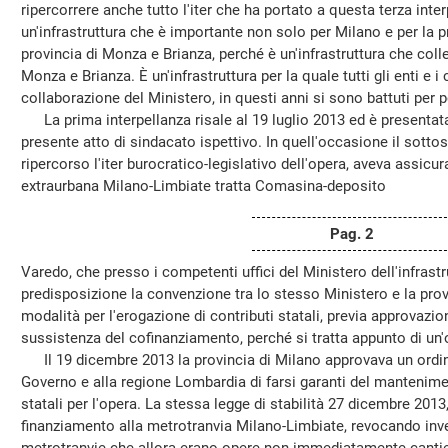
ripercorrere anche tutto l'iter che ha portato a questa terza inte
un'infrastruttura che è importante non solo per Milano e per la 
provincia di Monza e Brianza, perché è un'infrastruttura che coll
Monza e Brianza. È un'infrastruttura per la quale tutti gli enti e i
collaborazione del Ministero, in questi anni si sono battuti per 
La prima interpellanza risale al 19 luglio 2013 ed è presentata
presente atto di sindacato ispettivo. In quell'occasione il sotto
ripercorso l'iter burocratico-legislativo dell'opera, aveva assicur
extraurbana Milano-Limbiate tratta Comasina-deposito
Pag. 2
Varedo, che presso i competenti uffici del Ministero dell'infrastru
predisposizione la convenzione tra lo stesso Ministero e la provi
modalità per l'erogazione di contributi statali, previa approvazion
sussistenza del cofinanziamento, perché si tratta appunto di un'
Il 19 dicembre 2013 la provincia di Milano approvava un ordine
Governo e alla regione Lombardia di farsi garanti del mantenime
statali per l'opera. La stessa legge di stabilità 27 dicembre 2013
finanziamento alla metrotranvia Milano-Limbiate, revocando invec