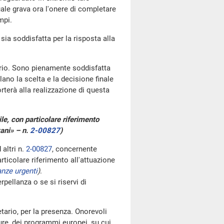
ale grava ora l'onere di completare
mpi.
sia soddisfatta per la risposta alla
tario. Sono pienamente soddisfatta
ano la scelta e la decisione finale
rterà alla realizzazione di questa
le, con particolare riferimento
ani» – n.
2-00827
)
altri n.
2-00827
, concernente
rticolare riferimento all'attuazione
anze urgenti
)
.
ellanza o se si riservi di
etario, per la presenza. Onorevoli
ure, dei programmi europei, su cui,