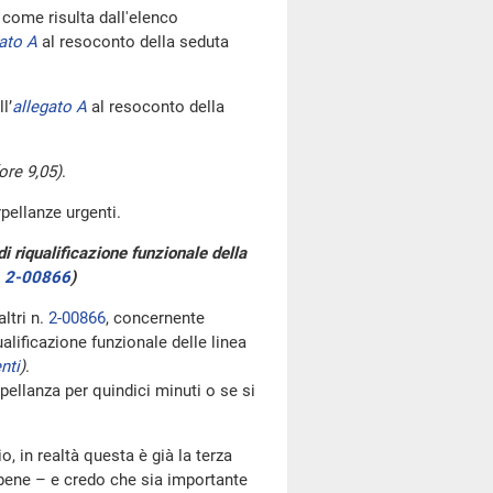
ome risulta dall'elenco
ato A
al resoconto della seduta
l’
allegato A
al resoconto della
ore 9,05)
.
rpellanze urgenti.
i riqualificazione funzionale della
.
2-00866
)
ltri n.
2-00866
, concernente
alificazione funzionale delle linea
nti
)
.
ellanza per quindici minuti o se si
o, in realtà questa è già la terza
 bene – e credo che sia importante