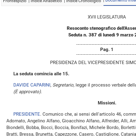
Documento Inte
Frontespizio
Indice Alfabetico
Indice Cronologico
XVII LEGISLATURA
Resoconto stenografico dell'Ass
Seduta n. 387 di lunedì 9 marzo
Pag. 1
PRESIDENZA DEL VICEPRESIDENTE SIMO
La seduta comincia alle 15.
DAVIDE CAPARINI
,
Segretario,
legge il processo verbale dell
(È approvato).
Missioni.
PRESIDENTE
. Comunico che, ai sensi dell'articolo 46, comm
Adornato, Angelino Alfano, Gioacchino Alfano, Alfreider, Alli, Amic
Biondelli, Bobba, Bocci, Boccia, Bonifazi, Michele Bordo, Borletti
Bratti, Bressa, Brunetta, Capezzone, Casero, Castiglione, Catania,