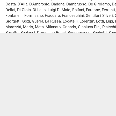
Costa, D'Alia, D'Ambrosio, Dadone, Dambruoso, De Girolamo, De
Dellai, Di Gioia, Di Lello, Luigi Di Maio, Epifani, Faraone, Ferrant
Fontanelli, Formisano, Fraccaro, Franceschini, Gentiloni Silveri, 
Giorgetti, Gozi, Guerra, La Russa, Locatelli, Lorenzin, Lotti, Lupi
Marazziti, Merlo, Meta, Milanato, Orlando, Gianluca Pini, Pisicchio
Ravetto, Realacci, Domenico Rossi, Rossomando, Rughetti, Sanga,
Scotto, Sereni, Sisto, Speranza, Tabacci, Tofalo, Valeria Valente,
Calipari, Vitelli, Vito e Zanetti sono in missione a decorrere dal
I deputati in missione sono complessivamente cento, come ri
presso la Presidenza e che sarà pubblicato nell’
allegato A
al res
Ulteriori comunicazioni all'Assemblea saranno pubblicate nel
seduta odierna.
Preavviso di votazioni elettroniche
(o
PRESIDENTE
. Poiché nel corso della seduta potranno avere
procedimento elettronico, decorrono da questo momento i termin
minuti previsti dall'articolo 49, comma 5, del Regolamento.
A questo punto, sospendo la seduta, che riprenderà alle ore 