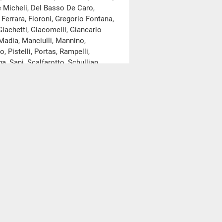
 Micheli, Del Basso De Caro,
i, Ferrara, Fioroni, Gregorio Fontana,
Giachetti, Giacomelli, Giancarlo
, Madia, Manciulli, Mannino,
, Pistelli, Portas, Rampelli,
 Sani, Scalfarotto, Schullian,
 Vargiu, Velo, Vignali, Villecco
la seduta odierna.
sulta dall'elenco depositato
oconto della seduta odierna.
l’
allegato A
al resoconto della
re 15,05)
.
 luogo votazioni mediante
i di preavviso di cinque e venti
15,30.