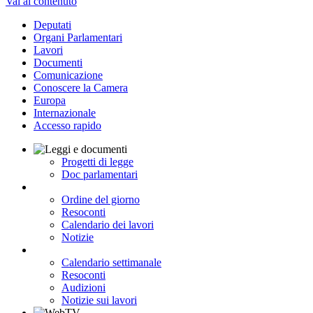
Vai al contenuto
Deputati
Organi Parlamentari
Lavori
Documenti
Comunicazione
Conoscere la Camera
Europa
Internazionale
Accesso rapido
Progetti di legge
Doc parlamentari
Ordine del giorno
Resoconti
Calendario dei lavori
Notizie
Calendario settimanale
Resoconti
Audizioni
Notizie sui lavori