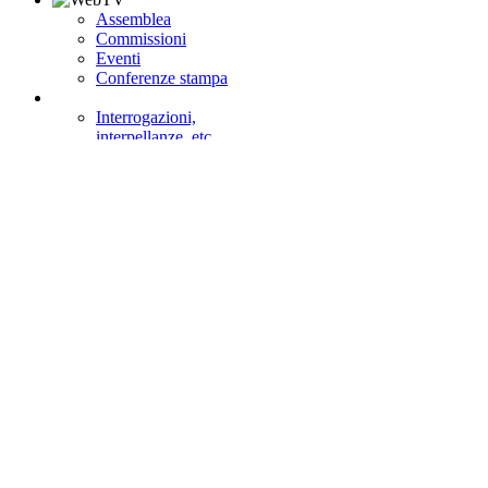
Assemblea
Commissioni
Eventi
Conferenze stampa
Interrogazioni,
interpellanze, etc.
Votazioni
Emendamenti
Ultimi Dossier
Giornata di formazione
Visitare Montecitorio e assistere alle sedute
Visita virtuale
Cerca nel sito
Cerca
Stai consultando:
Camera dei deputati
>
Lavori
>
Resoconti
>
Resoco