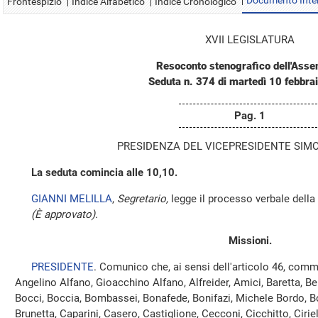
Documento Inte
Frontespizio
Indice Alfabetico
Indice Cronologico
XVII LEGISLATURA
Resoconto stenografico dell'Ass
Seduta n. 374 di martedì 10 febbra
Pag. 1
PRESIDENZA DEL VICEPRESIDENTE SIMO
La seduta comincia alle 10,10.
GIANNI MELILLA
,
Segretario,
legge il processo verbale della
(È approvato).
Missioni.
PRESIDENTE
. Comunico che, ai sensi dell'articolo 46, comm
Angelino Alfano, Gioacchino Alfano, Alfreider, Amici, Baretta, Bel
Bocci, Boccia, Bombassei, Bonafede, Bonifazi, Michele Bordo, Bos
Brunetta, Caparini, Casero, Castiglione, Cecconi, Cicchitto, Ciri