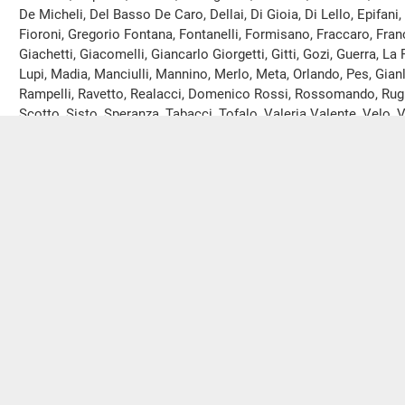
De Micheli, Del Basso De Caro, Dellai, Di Gioia, Di Lello, Epifani, 
Fioroni, Gregorio Fontana, Fontanelli, Formisano, Fraccaro, France
Giachetti, Giacomelli, Giancarlo Giorgetti, Gitti, Gozi, Guerra, La 
Lupi, Madia, Manciulli, Mannino, Merlo, Meta, Orlando, Pes, Gianlu
Rampelli, Ravetto, Realacci, Domenico Rossi, Rossomando, Rughe
Scotto, Sisto, Speranza, Tabacci, Tofalo, Valeria Valente, Velo, Vig
e Zanetti sono in missione a decorrere dalla seduta odierna.
I deputati in missione sono complessivamente novantanove, c
depositato presso la Presidenza e che sarà pubblicato nell’
alleg
odierna.
Ulteriori comunicazioni all'Assemblea saranno pubblicate nel
seduta odierna.
Modifica nella composizione di gruppi p
PRESIDENTE
. Comunico che, con lettera pervenuta in data 9
Saltamartini, già iscritta al gruppo parlamentare Area Popolare 
al gruppo parlamentare Misto, cui risulta pertanto iscritta.
Discussione del disegno di legge: Conversione in legge del de