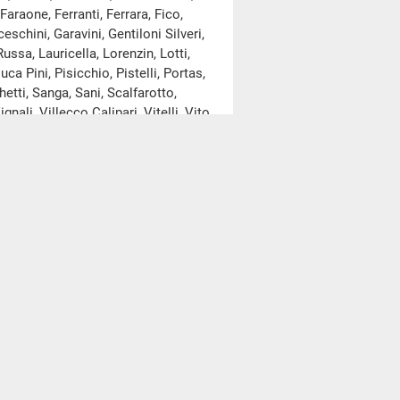
Faraone, Ferranti, Ferrara, Fico,
schini, Garavini, Gentiloni Silveri,
Russa, Lauricella, Lorenzin, Lotti,
ca Pini, Pisicchio, Pistelli, Portas,
tti, Sanga, Sani, Scalfarotto,
nali, Villecco Calipari, Vitelli, Vito
ome risulta dall'elenco
ato A
al resoconto della seduta
l’
allegato A
al resoconto della
arlamentari.
 febbraio 2015, la deputata Barbara
(NCD-UDC), ha dichiarato di aderire
creto-legge 24 gennaio 2015, n. 3,