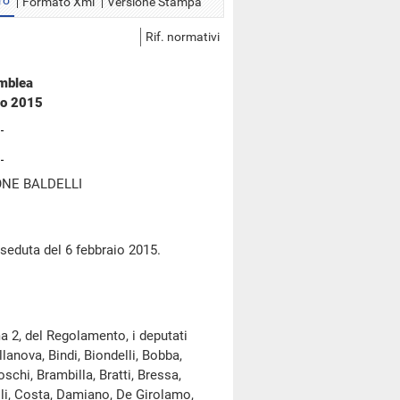
ro
Formato Xml
Versione Stampa
Rif. normativi
emblea
io 2015
NE BALDELLI
 seduta del 6 febbraio 2015.
a 2, del Regolamento, i deputati
lanova, Bindi, Biondelli, Bobba,
chi, Brambilla, Bratti, Bressa,
elli, Costa, Damiano, De Girolamo,