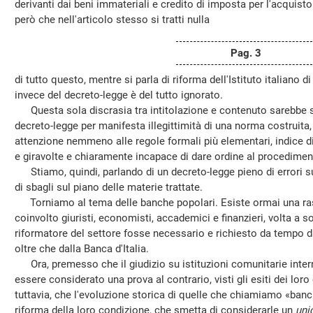
derivanti dai beni immateriali e credito di imposta per l'acquist
però che nell'articolo stesso si tratti nulla
Pag. 3
di tutto questo, mentre si parla di riforma dell'Istituto italiano di
invece del decreto-legge è del tutto ignorato.
Questa sola discrasia tra intitolazione e contenuto sarebbe suff
decreto-legge per manifesta illegittimità di una norma costruit
attenzione nemmeno alle regole formali più elementari, indice 
e giravolte e chiaramente incapace di dare ordine al procediment
Stiamo, quindi, parlando di un decreto-legge pieno di errori sul
di sbagli sul piano delle materie trattate.
Torniamo al tema delle banche popolari. Esiste ormai una ra
coinvolto giuristi, economisti, accademici e finanzieri, volta a 
riformatore del settore fosse necessario e richiesto da tempo da t
oltre che dalla Banca d'Italia.
Ora, premesso che il giudizio su istituzioni comunitarie inte
essere considerato una prova al contrario, visti gli esiti dei lor
tuttavia, che l'evoluzione storica di quelle che chiamiamo «ban
riforma della loro condizione, che smetta di considerarle un
uni