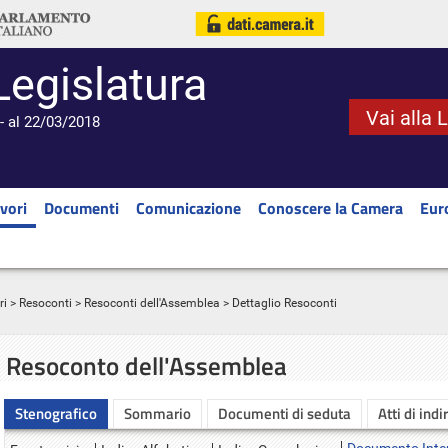
Legislatura
Vai alla 
- al 22/03/2018
vori
Documenti
Comunicazione
Conoscere la Camera
Eur
ri
>
Resoconti
>
Resoconti dell'Assemblea
> Dettaglio Resoconti
Resoconto dell'Assemblea
Stenografico
Sommario
Documenti di seduta
Atti di indi