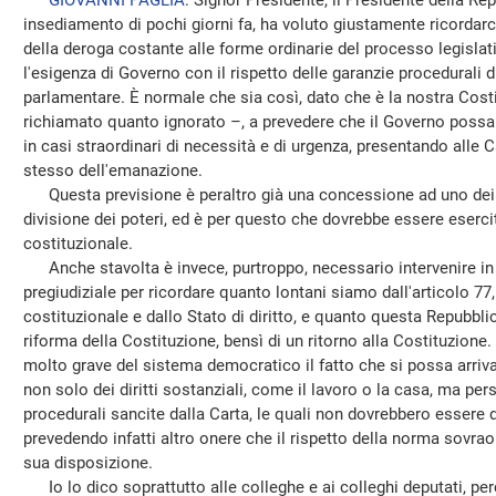
GIOVANNI PAGLIA
. Signor Presidente, il Presidente della Re
insediamento di pochi giorni fa, ha voluto giustamente ricordarci
della deroga costante alle forme ordinarie del processo legislat
l'esigenza di Governo con il rispetto delle garanzie procedurali d
parlamentare. È normale che sia così, dato che è la nostra Costit
richiamato quanto ignorato –, a prevedere che il Governo possa
in casi straordinari di necessità e di urgenza, presentando alle 
stesso dell'emanazione.
Questa previsione è peraltro già una concessione ad uno dei pila
divisione dei poteri, ed è per questo che dovrebbe essere esercit
costituzionale.
Anche stavolta è invece, purtroppo, necessario intervenire in
pregiudiziale per ricordare quanto lontani siamo dall'articolo 77, 
costituzionale e dallo Stato di diritto, e quanto questa Repubbl
riforma della Costituzione, bensì di un ritorno alla Costituzione. 
molto grave del sistema democratico il fatto che si possa arriv
non solo dei diritti sostanziali, come il lavoro o la casa, ma per
procedurali sancite dalla Carta, le quali non dovrebbero essere dif
prevedendo infatti altro onere che il rispetto della norma sovrao
sua disposizione.
Io lo dico soprattutto alle colleghe e ai colleghi deputati, p