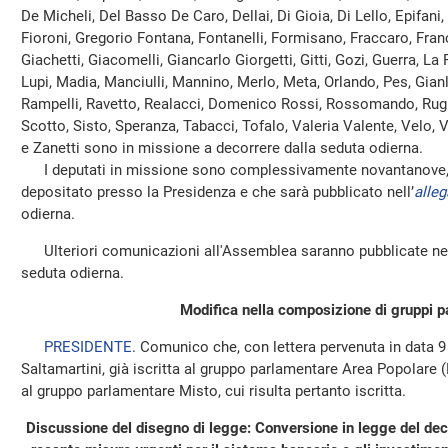
De Micheli, Del Basso De Caro, Dellai, Di Gioia, Di Lello, Epifani, 
Fioroni, Gregorio Fontana, Fontanelli, Formisano, Fraccaro, France
Giachetti, Giacomelli, Giancarlo Giorgetti, Gitti, Gozi, Guerra, La 
Lupi, Madia, Manciulli, Mannino, Merlo, Meta, Orlando, Pes, Gianlu
Rampelli, Ravetto, Realacci, Domenico Rossi, Rossomando, Rughe
Scotto, Sisto, Speranza, Tabacci, Tofalo, Valeria Valente, Velo, Vig
e Zanetti sono in missione a decorrere dalla seduta odierna.
I deputati in missione sono complessivamente novantanove, c
depositato presso la Presidenza e che sarà pubblicato nell’
alleg
odierna.
Ulteriori comunicazioni all'Assemblea saranno pubblicate nel
seduta odierna.
Modifica nella composizione di gruppi p
PRESIDENTE
. Comunico che, con lettera pervenuta in data 9
Saltamartini, già iscritta al gruppo parlamentare Area Popolare 
al gruppo parlamentare Misto, cui risulta pertanto iscritta.
Discussione del disegno di legge: Conversione in legge del de