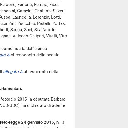
Faraone, Ferranti, Ferrara, Fico,
schini, Garavini, Gentiloni Silveri,
Russa, Lauricella, Lorenzin, Lotti,
ca Pini, Pisicchio, Pistelli, Portas,
tti, Sanga, Sani, Scalfarotto,
nali, Villecco Calipari, Vitelli, Vito
ome risulta dall'elenco
ato A
al resoconto della seduta
l’
allegato A
al resoconto della
arlamentari.
 febbraio 2015, la deputata Barbara
(NCD-UDC), ha dichiarato di aderire
creto-legge 24 gennaio 2015, n. 3,