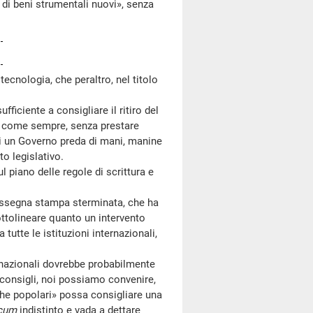
o di beni strumentali nuovi», senza
 tecnologia, che peraltro, nel titolo
iciente a consigliare il ritiro del
a, come sempre, senza prestare
di un Governo preda di mani, manine
o legislativo.
 piano delle regole di scrittura e
ssegna stampa sterminata, che ha
sottolineare quanto un intervento
utte le istituzioni internazionali,
rnazionali dovrebbe probabilmente
o consigli, noi possiamo convenire,
che popolari» possa consigliare una
cum
indistinto e vada a dettare