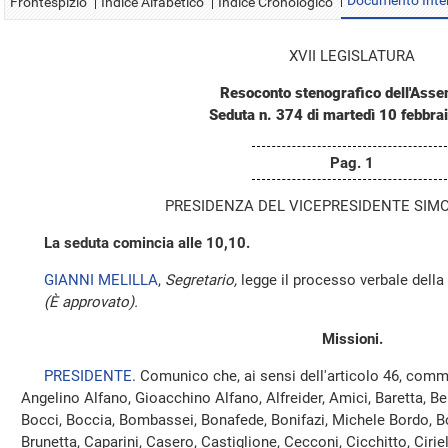
Documento Inte
Frontespizio
Indice Alfabetico
Indice Cronologico
XVII LEGISLATURA
Resoconto stenografico dell'Ass
Seduta n. 374 di martedì 10 febbra
Pag. 1
PRESIDENZA DEL VICEPRESIDENTE SIMO
La seduta comincia alle 10,10.
GIANNI MELILLA
,
Segretario,
legge il processo verbale della
(È approvato).
Missioni.
PRESIDENTE
. Comunico che, ai sensi dell'articolo 46, comm
Angelino Alfano, Gioacchino Alfano, Alfreider, Amici, Baretta, Bel
Bocci, Boccia, Bombassei, Bonafede, Bonifazi, Michele Bordo, Bos
Brunetta, Caparini, Casero, Castiglione, Cecconi, Cicchitto, Ciri