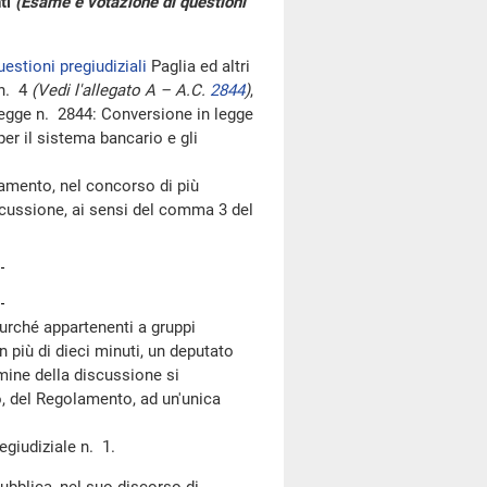
nti
(Esame e votazione di questioni
uestioni pregiudiziali
Paglia ed altri
 n. 4
(Vedi l'allegato A – A.C.
2844
)
,
legge n. 2844: Conversione in legge
er il sistema bancario e gli
mento, nel concorso di più
iscussione, ai sensi del comma 3 del
purché appartenenti a gruppi
n più di dieci minuti, un deputato
rmine della discussione si
, del Regolamento, ad un'unica
giudiziale n. 1.