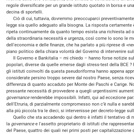
regole diversificate per un grande istituto quotato in borsa e u
decina di sportelli.
Ciò di cui, tuttavia, dovremmo preoccuparci preventivamente 
legge sia quello adeguato alla bisogna. La risposta certamente è 
ripeta continuamente da quanto tempo esista una richiesta ad op
della straordinaria necessità e urgenza, così come lo sono le mo
dell'economia e delle finanze, che ha parlato a più riprese di «ne
piano politico della chiara volontà del Governo di intervenire sul
Il Governo e Bankitalia – mi chiedo – hanno forse notizie sull
popolari, diverse da quelle emerse dagli stress-test della BCE ? 
gli istituti coinvolti da questa pseudoriforma hanno appena appro
considerate persino troppo severe dal nostro Paese, senza ricever
differenza di quanto accaduto per Monte dei Paschi e Carige. Non
pressante necessità di provvedere a quegli urgentissimi aumenti 
governance
renderebbe impossibili. Infatti, qui ad eccezione pa
dell'Etruria, di parzialmente compromesso non c’è nulla e sarebbe
alla più piccola tra le dieci, si intervenisse per decreto-legge sul
Quello che sta accadendo qui dentro è infatti il tentativo di m
la
governance
e l'assetto proprietario di istituti che rappresenta
del Paese, quattro dei quali nei primi posti per capitalizzazione