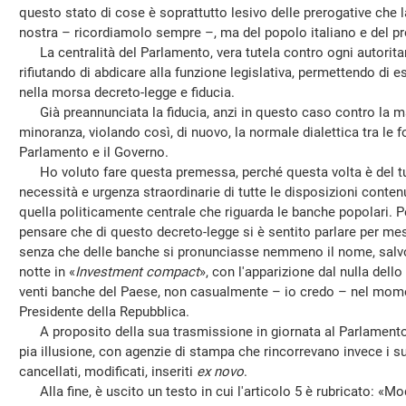
questo stato di cose è soprattutto lesivo delle prerogative che l
nostra – ricordiamolo sempre –, ma del popolo italiano e del 
La centralità del Parlamento, vera tutela contro ogni autoritar
rifiutando di abdicare alla funzione legislativa, permettendo di 
nella morsa decreto-legge e fiducia.
Già preannunciata la fiducia, anzi in questo caso contro la m
minoranza, violando così, di nuovo, la normale dialettica tra le fo
Parlamento e il Governo.
Ho voluto fare questa premessa, perché questa volta è del tut
necessità e urgenza straordinarie di tutte le disposizioni conten
quella politicamente centrale che riguarda le banche popolari. Pe
pensare che di questo decreto-legge si è sentito parlare per me
senza che delle banche si pronunciasse nemmeno il nome, salvo
notte in «
Investment compact
», con l'apparizione dal nulla dello
venti banche del Paese, non casualmente – io credo – nel mome
Presidente della Repubblica.
A proposito della sua trasmissione in giornata al Parlamento
pia illusione, con agenzie di stampa che rincorrevano invece i
cancellati, modificati, inseriti
ex novo
.
Alla fine, è uscito un testo in cui l'articolo 5 è rubricato: «Mod