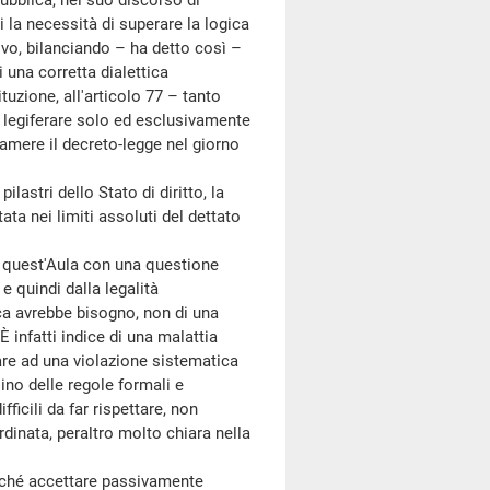
pubblica, nel suo discorso di
 la necessità di superare la logica
ivo, bilanciando – ha detto così –
i una corretta dialettica
uzione, all'articolo 77 – tanto
 legiferare solo ed esclusivamente
Camere il decreto-legge nel giorno
stri dello Stato di diritto, la
ata nei limiti assoluti del dettato
 quest'Aula con una questione
e quindi dalla legalità
ica avrebbe bisogno, non di una
È infatti indice di una malattia
are ad una violazione sistematica
sino delle regole formali e
ficili da far rispettare, non
rdinata, peraltro molto chiara nella
erché accettare passivamente