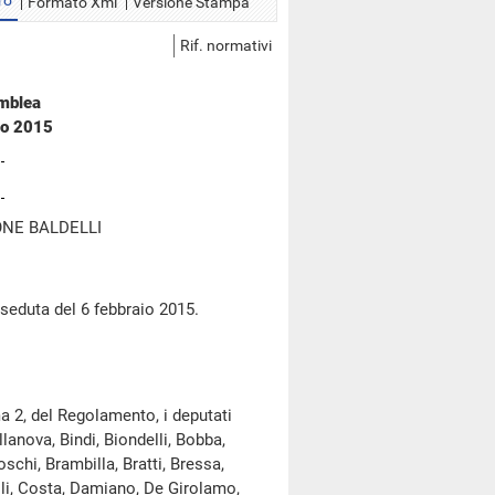
ro
Formato Xml
Versione Stampa
Rif. normativi
emblea
io 2015
NE BALDELLI
 seduta del 6 febbraio 2015.
a 2, del Regolamento, i deputati
lanova, Bindi, Biondelli, Bobba,
chi, Brambilla, Bratti, Bressa,
elli, Costa, Damiano, De Girolamo,