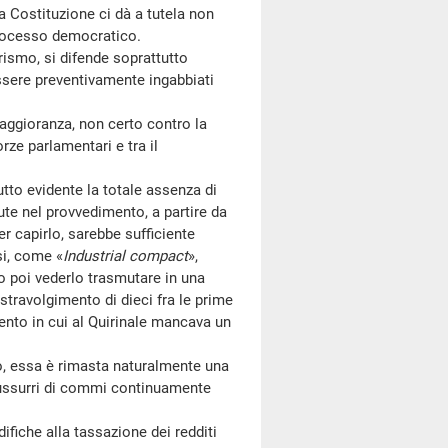
a Costituzione ci dà a tutela non
processo democratico.
ismo, si difende soprattutto
essere preventivamente ingabbiati
aggioranza, non certo contro la
rze parlamentari e tra il
to evidente la totale assenza di
ute nel provvedimento, a partire da
r capirlo, sarebbe sufficiente
si, come «
Industrial compact
»,
 poi vederlo trasmutare in una
 stravolgimento di dieci fra le prime
nto in cui al Quirinale mancava un
, essa è rimasta naturalmente una
 sussurri di commi continuamente
ifiche alla tassazione dei redditi