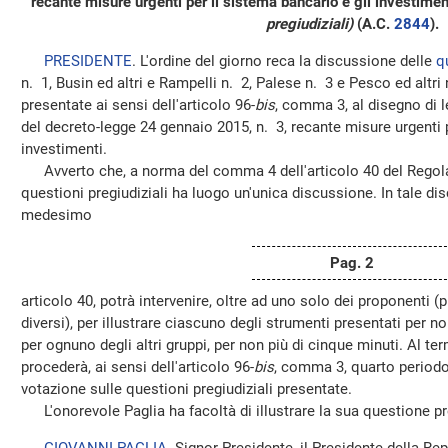
recante misure urgenti per il sistema bancario e gli investime
pregiudiziali)
(A.C.
2844
).
PRESIDENTE
. L'ordine del giorno reca la discussione delle
q
n. 1, Busin ed altri e Rampelli n. 2, Palese n. 3 e Pesco ed altri
presentate ai sensi dell'articolo 96-
bis
, comma 3, al disegno di 
del decreto-legge 24 gennaio 2015, n. 3, recante misure urgenti p
investimenti.
Avverto che, a norma del comma 4 dell'articolo 40 del Regola
questioni pregiudiziali ha luogo un'unica discussione. In tale d
medesimo
Pag. 2
articolo 40, potrà intervenire, oltre ad uno solo dei proponenti (
diversi), per illustrare ciascuno degli strumenti presentati per no
per ognuno degli altri gruppi, per non più di cinque minuti. Al te
procederà, ai sensi dell'articolo 96-
bis
, comma 3, quarto periodo
votazione sulle questioni pregiudiziali presentate.
L'onorevole Paglia ha facoltà di illustrare la sua questione pre