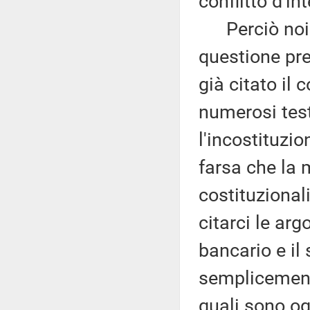
conflitto d'in
Perciò noi ri
questione pre
già citato il
numerosi test
l'incostituzi
farsa che la 
costituzional
citarci le ar
bancario e il
semplicemente
quali sono og