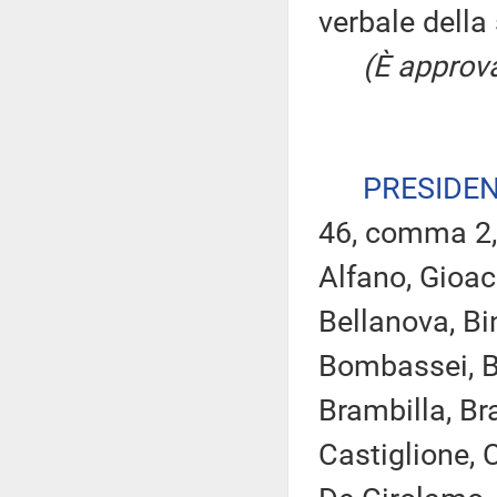
verbale della
(È approva
PRESIDE
46, comma 2,
Alfano, Gioac
Bellanova, Bin
Bombassei, Bo
Brambilla, Bra
Castiglione, C