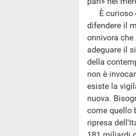
pari» nel mer
È curioso ch
difendere il 
onnivora che 
adeguare il s
della contemp
non è invocan
esiste la vig
nuova. Bisogn
come quello b
ripresa dell'
181 miliardi d