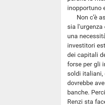
inopportuno e
Non c’è ass
sia l'urgenza
una necessità
investitori es
dei capitali d
forse per gli 
soldi italian
dovrebbe aver
banche. Perci
Renzi sta fac