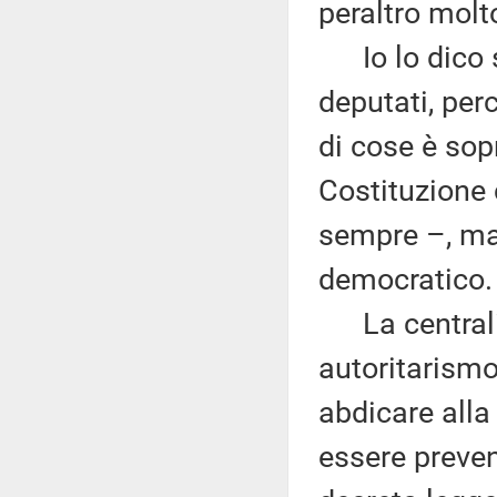
peraltro molt
Io lo dico so
deputati, pe
di cose è sopr
Costituzione 
sempre –, ma 
democratico.
La centralit
autoritarismo,
abdicare alla
essere preve