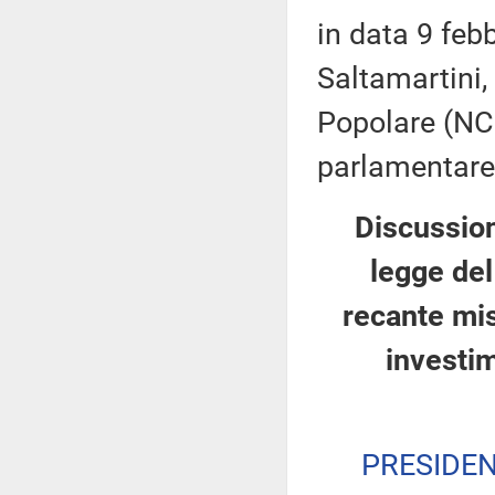
in data 9 feb
Saltamartini,
Popolare (NCD
parlamentare M
Discussion
legge del
recante mis
investi
PRESIDE