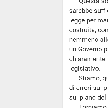
Questa sola 
sarebbe suffic
legge per man
costruita, co
nemmeno alle 
un Governo pr
chiaramente 
legislativo.
Stiamo, quin
di errori sul 
sul piano dell
Torniamo al 