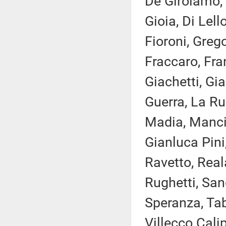
De Girolamo, 
Gioia, Di Lell
Fioroni, Greg
Fraccaro, Fran
Giachetti, Gia
Guerra, La Rus
Madia, Manciu
Gianluca Pini,
Ravetto, Rea
Rughetti, Sang
Speranza, Taba
Villecco Calip