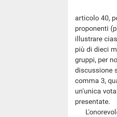
articolo 40, p
proponenti (p
illustrare ci
più di dieci m
gruppi, per n
discussione si
comma 3, qua
un'unica vota
presentate.
L'onorevole P