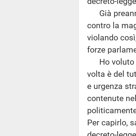
decreto-legge
Già preannun
contro la mag
violando così,
forze parlame
Ho voluto f
volta è del t
e urgenza stra
contenute nel
politicamente
Per capirlo, 
decreto-legge