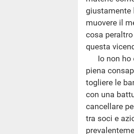
giustamente l
muovere il me
cosa peraltr
questa vicen
Io non ho du
piena consap
togliere le ba
con una battu
cancellare pe
tra soci e azi
prevalentemen