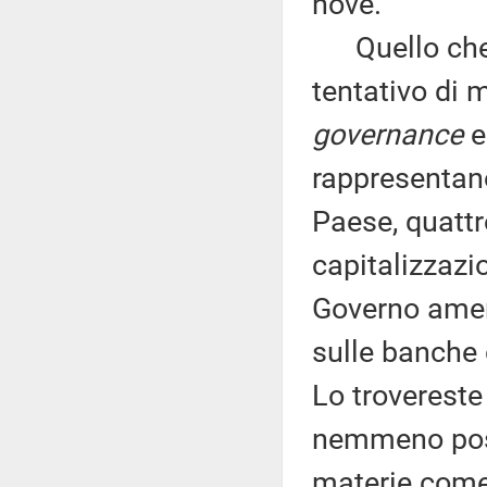
nove.
Quello che s
tentativo di 
governance
e 
rappresentano
Paese, quattro
capitalizzazi
Governo ameri
sulle banche d
Lo trovereste
nemmeno possi
materie come 