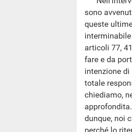
Nell'interven
sono avvenuti
queste ultime 
interminabile 
articoli 77, 
fare e da por
intenzione di
totale respons
chiediamo, ne
approfondita.
dunque, noi c
perché lo ri