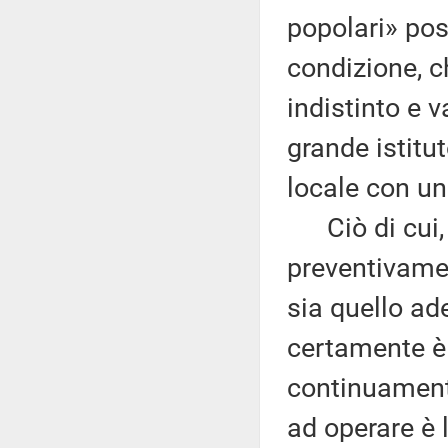
popolari» pos
condizione, c
indistinto e v
grande istitu
locale con un
Ciò di cui, 
preventivamen
sia quello ad
certamente è «
continuament
ad operare è 