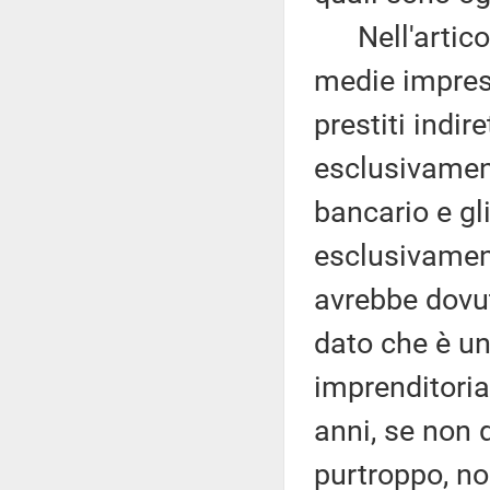
Nell'articol
medie imprese
prestiti indire
esclusivament
bancario e gl
esclusivament
avrebbe dovut
dato che è un
imprenditoria
anni, se non 
purtroppo, non