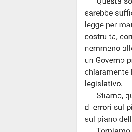
Questa sola 
sarebbe suffic
legge per man
costruita, co
nemmeno alle 
un Governo pr
chiaramente 
legislativo.
Stiamo, quin
di errori sul 
sul piano dell
Torniamo al 