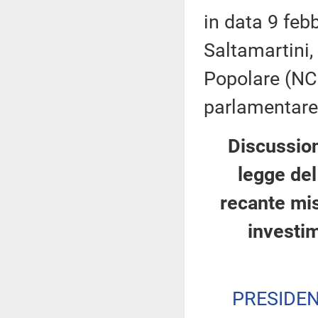
in data 9 feb
Saltamartini,
Popolare (NCD
parlamentare M
Discussion
legge del
recante mis
investi
PRESIDE