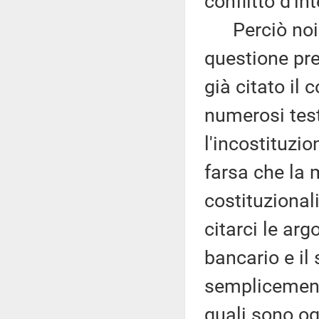
conflitto d'in
Perciò noi ri
questione pre
già citato il
numerosi test
l'incostituzi
farsa che la 
costituzional
citarci le ar
bancario e il
semplicemente
quali sono og