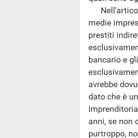
Nell'articol
medie imprese
prestiti indire
esclusivament
bancario e gl
esclusivament
avrebbe dovut
dato che è un
imprenditoria
anni, se non 
purtroppo, non