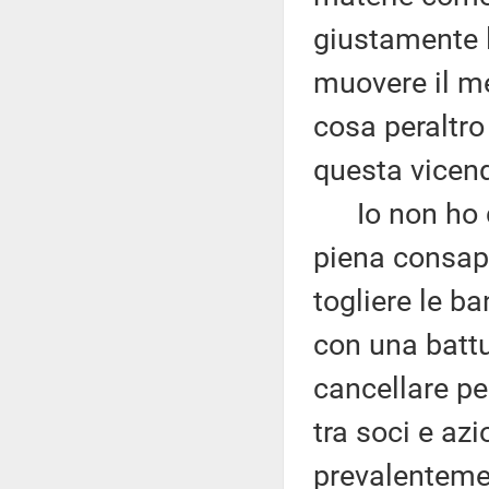
giustamente l
muovere il me
cosa peraltr
questa vicen
Io non ho du
piena consap
togliere le ba
con una battu
cancellare pe
tra soci e azi
prevalentemen