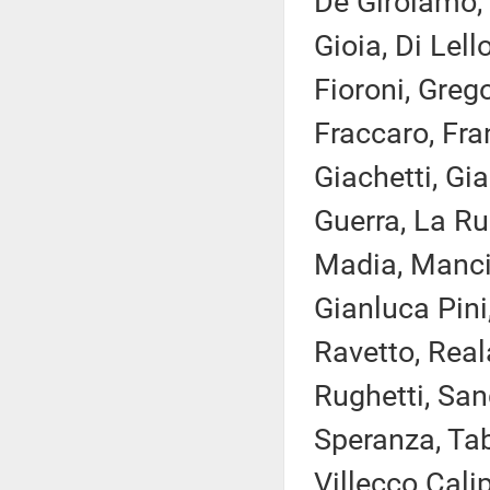
De Girolamo, 
Gioia, Di Lell
Fioroni, Greg
Fraccaro, Fran
Giachetti, Gia
Guerra, La Rus
Madia, Manciu
Gianluca Pini,
Ravetto, Rea
Rughetti, Sang
Speranza, Taba
Villecco Calip