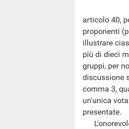
articolo 40, p
proponenti (p
illustrare ci
più di dieci m
gruppi, per n
discussione si
comma 3, qua
un'unica vota
presentate.
L'onorevole P