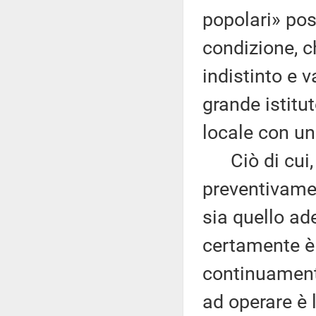
popolari» pos
condizione, c
indistinto e v
grande istitu
locale con un
Ciò di cui, 
preventivamen
sia quello ad
certamente è «
continuament
ad operare è 