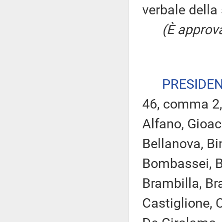
verbale della
(È approva
PRESIDE
46, comma 2,
Alfano, Gioac
Bellanova, Bin
Bombassei, Bo
Brambilla, Bra
Castiglione, C