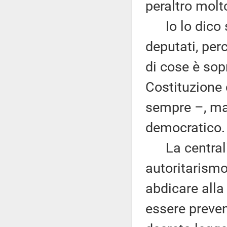
peraltro molt
Io lo dico so
deputati, pe
di cose è sopr
Costituzione 
sempre –, ma 
democratico.
La centralit
autoritarismo,
abdicare alla
essere preve