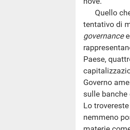
nove.
Quello che s
tentativo di 
governance
e 
rappresentano
Paese, quattro
capitalizzazi
Governo ameri
sulle banche d
Lo trovereste
nemmeno possi
materie come 