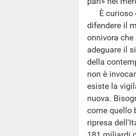
pari» nel mer
È curioso ch
difendere il 
onnivora che 
adeguare il s
della contemp
non è invocan
esiste la vig
nuova. Bisogn
come quello b
ripresa dell'
181 miliardi d