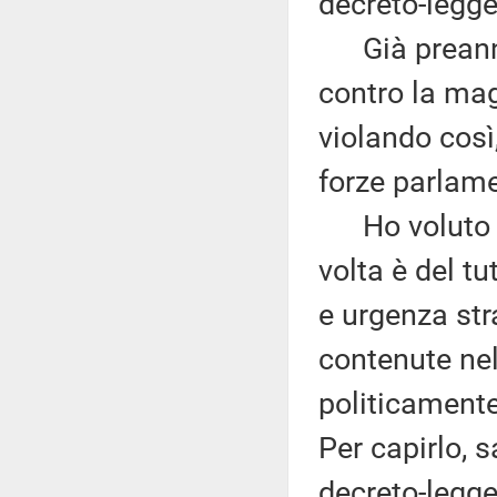
decreto-legge
Già preannun
contro la mag
violando così,
forze parlame
Ho voluto f
volta è del t
e urgenza stra
contenute nel
politicamente
Per capirlo, 
decreto-legge