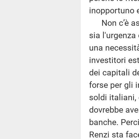
inopportuno e
Non c’è ass
sia l'urgenza
una necessità
investitori es
dei capitali d
forse per gli 
soldi italian
dovrebbe aver
banche. Perci
Renzi sta fac