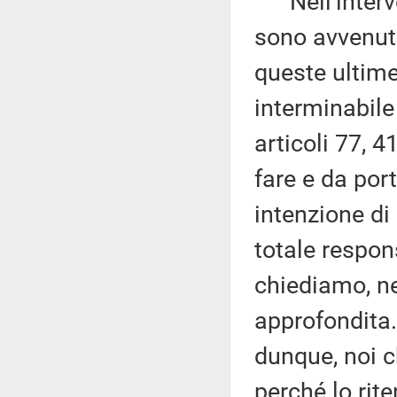
Nell'interven
sono avvenuti
queste ultime 
interminabile 
articoli 77, 
fare e da por
intenzione di
totale respons
chiediamo, ne
approfondita.
dunque, noi c
perché lo ri