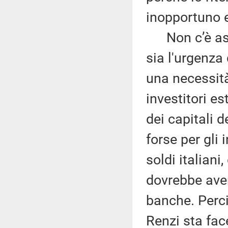
inopportuno e
Non c’è ass
sia l'urgenza
una necessità
investitori es
dei capitali d
forse per gli 
soldi italian
dovrebbe aver
banche. Perci
Renzi sta fac