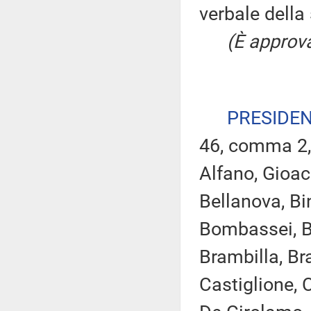
verbale della
(È approva
PRESIDE
46, comma 2,
Alfano, Gioac
Bellanova, Bin
Bombassei, Bo
Brambilla, Bra
Castiglione, C