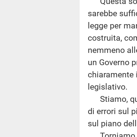
Questa sola 
sarebbe suffic
legge per man
costruita, co
nemmeno alle 
un Governo pr
chiaramente 
legislativo.
Stiamo, quin
di errori sul 
sul piano dell
Torniamo al 