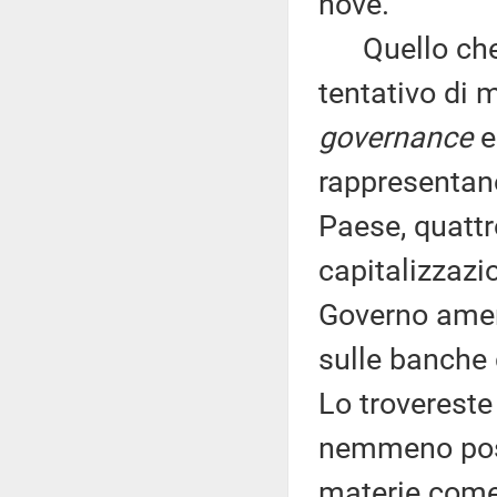
nove.
Quello che s
tentativo di 
governance
e 
rappresentano
Paese, quattro
capitalizzazi
Governo ameri
sulle banche d
Lo trovereste
nemmeno possi
materie come 