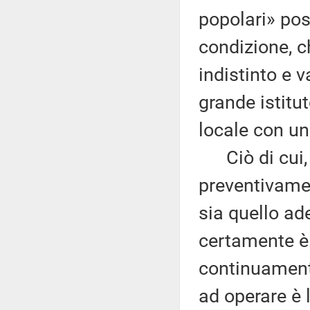
popolari» pos
condizione, c
indistinto e v
grande istitu
locale con un
Ciò di cui, 
preventivamen
sia quello ad
certamente è «
continuament
ad operare è 