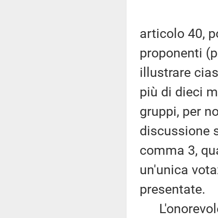
articolo 40, p
proponenti (p
illustrare ci
più di dieci m
gruppi, per n
discussione si
comma 3, qua
un'unica vota
presentate.
L'onorevole P