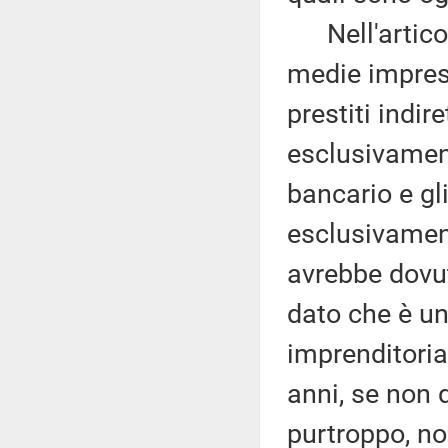
Nell'articol
medie imprese
prestiti indire
esclusivament
bancario e gl
esclusivament
avrebbe dovut
dato che è un
imprenditoria
anni, se non 
purtroppo, non