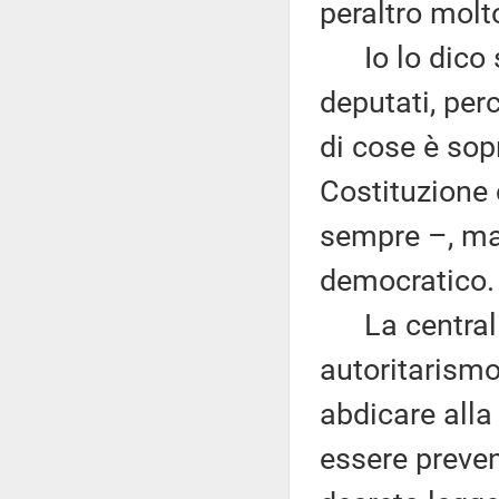
peraltro molt
Io lo dico so
deputati, pe
di cose è sopr
Costituzione 
sempre –, ma 
democratico.
La centralit
autoritarismo,
abdicare alla
essere preve