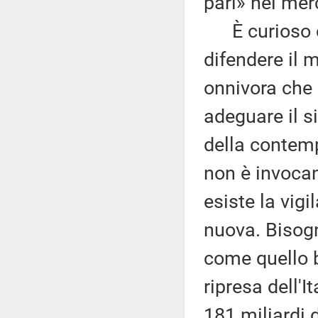
pari» nel mer
È curioso ch
difendere il 
onnivora che 
adeguare il s
della contemp
non è invocan
esiste la vig
nuova. Bisogn
come quello b
ripresa dell'
181 miliardi d