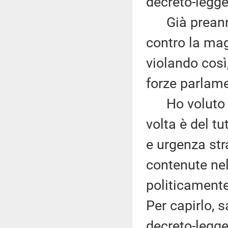
decreto-legge
Già preannun
contro la mag
violando così,
forze parlame
Ho voluto f
volta è del t
e urgenza stra
contenute nel
politicamente
Per capirlo, 
decreto-legge