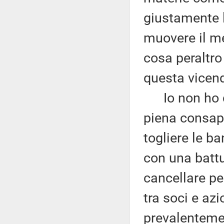
giustamente l
muovere il me
cosa peraltr
questa vicen
Io non ho du
piena consap
togliere le ba
con una battu
cancellare pe
tra soci e azi
prevalentemen