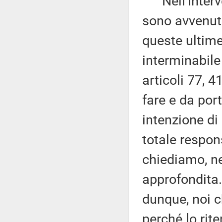
Nell'interven
sono avvenuti
queste ultime 
interminabile 
articoli 77, 
fare e da por
intenzione di
totale respons
chiediamo, ne
approfondita.
dunque, noi c
perché lo ri