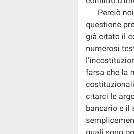
conflitto d'in
Perciò noi ri
questione pre
già citato il
numerosi test
l'incostituzi
farsa che la 
costituzional
citarci le ar
bancario e il
semplicemente
quali sono og