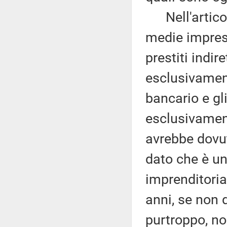
Nell'articol
medie imprese
prestiti indire
esclusivament
bancario e gl
esclusivament
avrebbe dovut
dato che è un
imprenditoria
anni, se non 
purtroppo, non