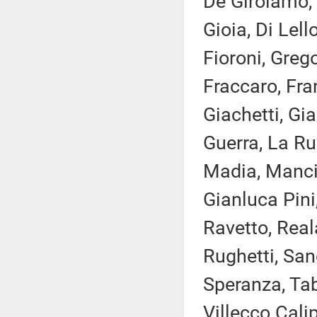
De Girolamo, 
Gioia, Di Lell
Fioroni, Greg
Fraccaro, Fran
Giachetti, Gia
Guerra, La Rus
Madia, Manciu
Gianluca Pini,
Ravetto, Rea
Rughetti, Sang
Speranza, Taba
Villecco Calip