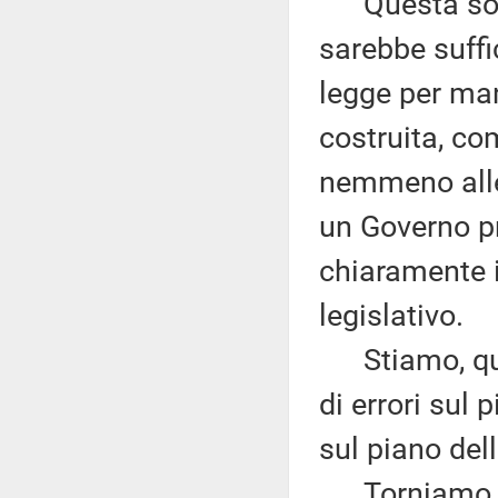
Questa sola 
sarebbe suffic
legge per man
costruita, co
nemmeno alle 
un Governo pr
chiaramente 
legislativo.
Stiamo, quin
di errori sul 
sul piano dell
Torniamo al 