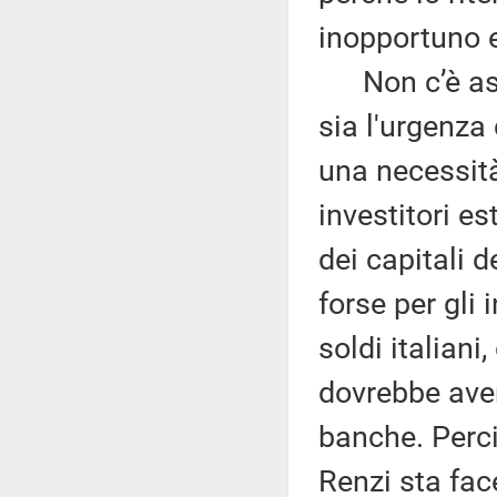
inopportuno e
Non c’è ass
sia l'urgenza
una necessità
investitori es
dei capitali d
forse per gli 
soldi italian
dovrebbe aver
banche. Perci
Renzi sta fac