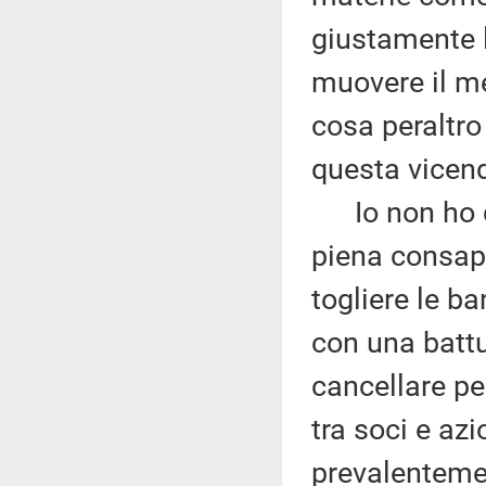
giustamente l
muovere il me
cosa peraltr
questa vicen
Io non ho du
piena consap
togliere le ba
con una battu
cancellare pe
tra soci e azi
prevalentemen