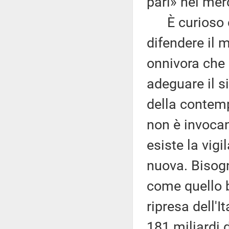
pari» nel mer
È curioso ch
difendere il 
onnivora che 
adeguare il s
della contemp
non è invocan
esiste la vig
nuova. Bisogn
come quello b
ripresa dell'
181 miliardi d