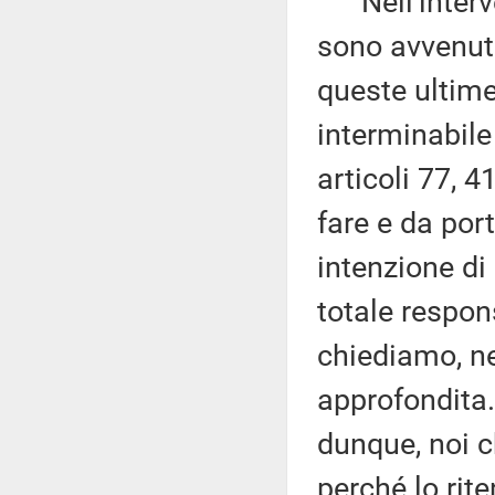
Nell'interven
sono avvenuti
queste ultime 
interminabile 
articoli 77, 
fare e da por
intenzione di
totale respons
chiediamo, ne
approfondita.
dunque, noi c
perché lo ri