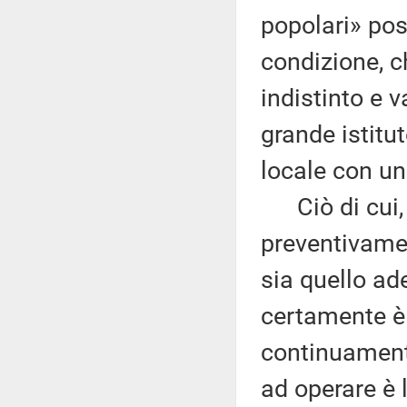
popolari» pos
condizione, c
indistinto e v
grande istitu
locale con un
Ciò di cui, 
preventivamen
sia quello ad
certamente è «
continuament
ad operare è 