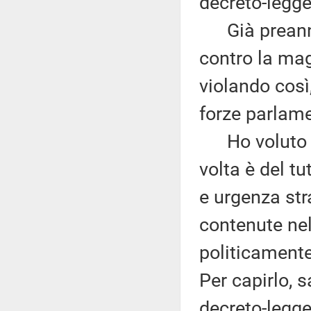
decreto-legge
Già preannun
contro la mag
violando così,
forze parlame
Ho voluto f
volta è del t
e urgenza stra
contenute nel
politicamente
Per capirlo, 
decreto-legge