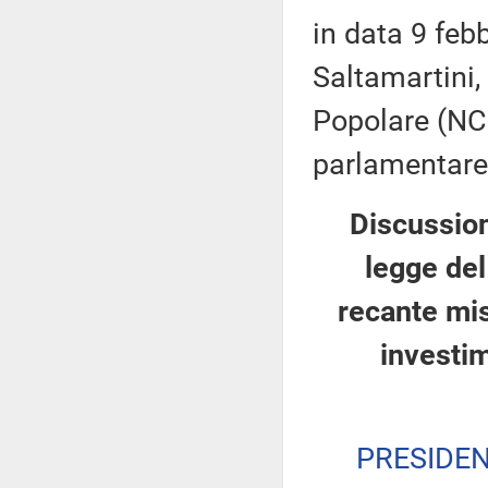
in data 9 feb
Saltamartini,
Popolare (NCD
parlamentare M
Discussion
legge del
recante mis
investi
PRESIDE