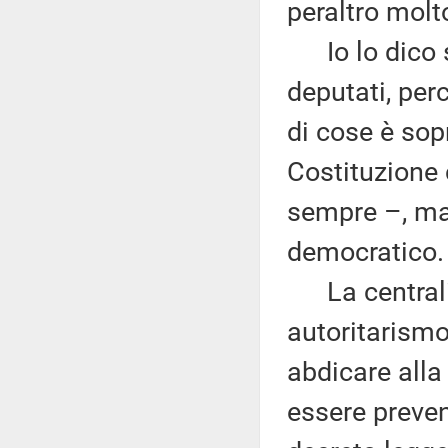
peraltro molt
Io lo dico so
deputati, pe
di cose è sopr
Costituzione 
sempre –, ma 
democratico.
La centralit
autoritarismo,
abdicare alla
essere preve