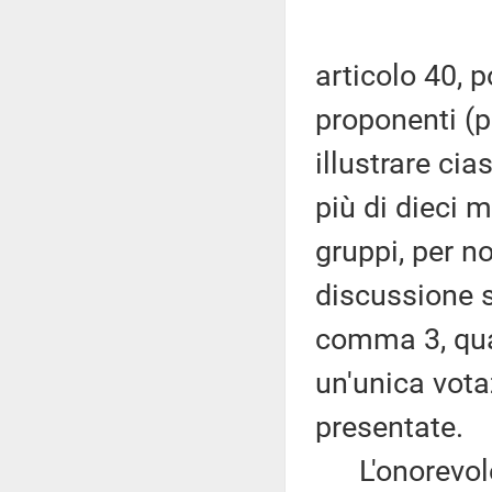
articolo 40, p
proponenti (p
illustrare ci
più di dieci m
gruppi, per n
discussione si
comma 3, qua
un'unica vota
presentate.
L'onorevole P