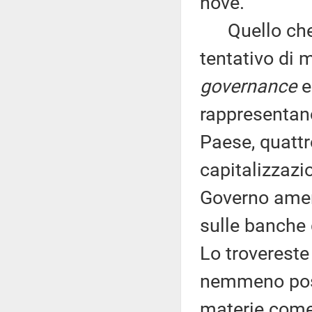
nove.
Quello che s
tentativo di 
governance
e 
rappresentano
Paese, quattro
capitalizzazi
Governo ameri
sulle banche d
Lo trovereste
nemmeno possi
materie come 