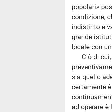
popolari» pos
condizione, c
indistinto e v
grande istitu
locale con un
Ciò di cui, 
preventivamen
sia quello ad
certamente è «
continuament
ad operare è 