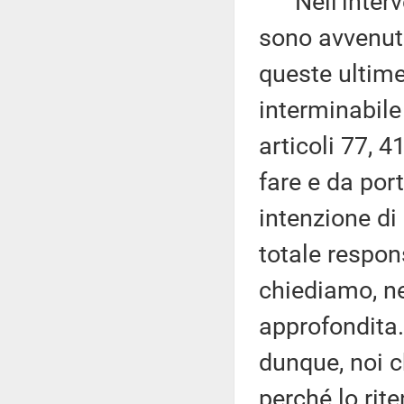
Nell'interven
sono avvenuti
queste ultime 
interminabile 
articoli 77, 
fare e da por
intenzione di
totale respons
chiediamo, ne
approfondita.
dunque, noi c
perché lo ri