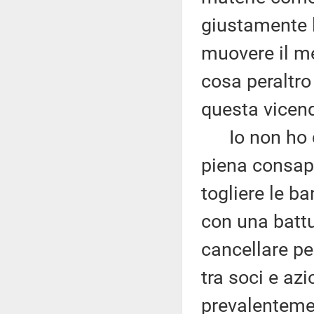
giustamente l
muovere il me
cosa peraltr
questa vicen
Io non ho du
piena consap
togliere le ba
con una battu
cancellare pe
tra soci e azi
prevalentemen