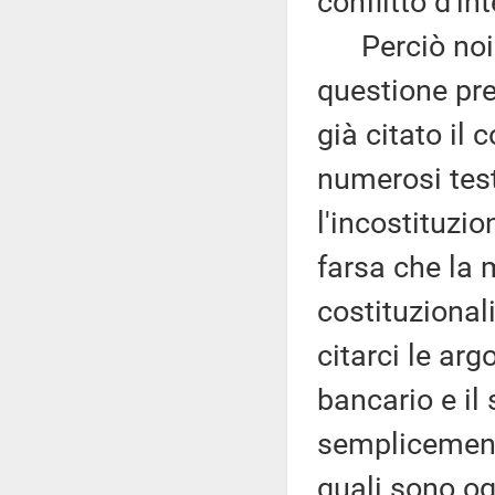
conflitto d'in
Perciò noi ri
questione pre
già citato il
numerosi test
l'incostituzi
farsa che la 
costituzional
citarci le ar
bancario e il
semplicemente
quali sono og