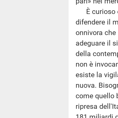
pari» nel mer
È curioso ch
difendere il 
onnivora che 
adeguare il s
della contemp
non è invocan
esiste la vig
nuova. Bisogn
come quello b
ripresa dell'
181 miliardi d