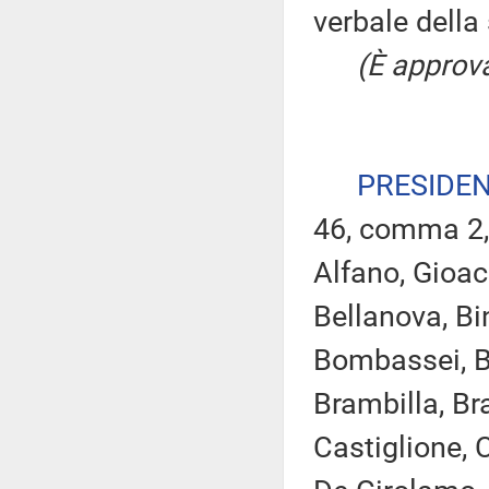
verbale della
(È approva
PRESIDE
46, comma 2,
Alfano, Gioac
Bellanova, Bin
Bombassei, Bo
Brambilla, Bra
Castiglione, C