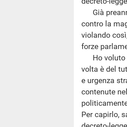
decreto-legge
Già preannun
contro la mag
violando così,
forze parlame
Ho voluto f
volta è del t
e urgenza stra
contenute nel
politicamente
Per capirlo, 
decreto-legge