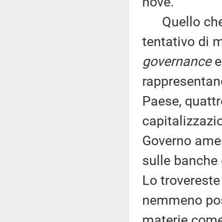
nove.
Quello che s
tentativo di 
governance
e 
rappresentano
Paese, quattro
capitalizzazi
Governo ameri
sulle banche d
Lo trovereste
nemmeno possi
materie come 