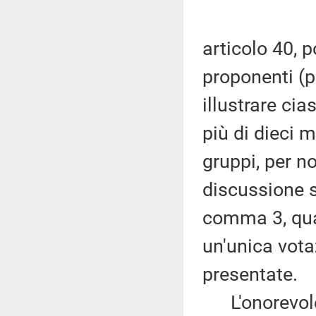
articolo 40, p
proponenti (p
illustrare ci
più di dieci m
gruppi, per n
discussione si
comma 3, qua
un'unica vota
presentate.
L'onorevole P