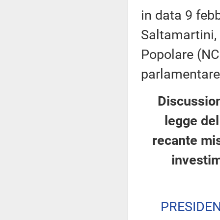
in data 9 feb
Saltamartini,
Popolare (NCD
parlamentare M
Discussion
legge del
recante mis
investi
PRESIDE