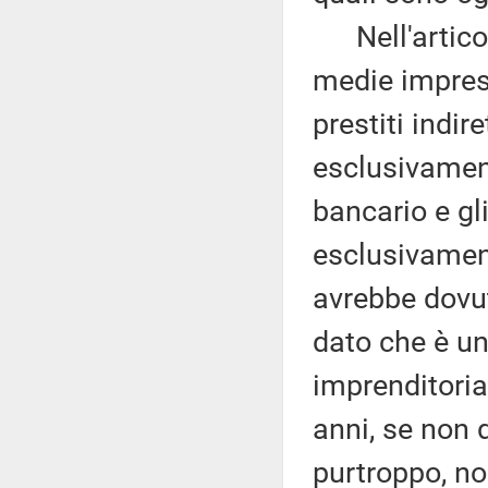
Nell'articol
medie imprese
prestiti indire
esclusivament
bancario e gl
esclusivament
avrebbe dovut
dato che è un
imprenditoria
anni, se non 
purtroppo, non