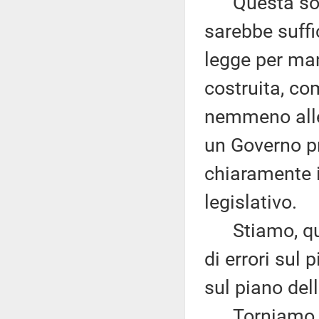
Questa sola 
sarebbe suffic
legge per man
costruita, co
nemmeno alle 
un Governo pr
chiaramente 
legislativo.
Stiamo, quin
di errori sul 
sul piano dell
Torniamo al 