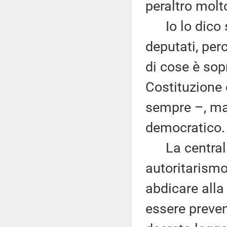
peraltro molt
Io lo dico so
deputati, pe
di cose è sopr
Costituzione 
sempre –, ma 
democratico.
La centralit
autoritarismo,
abdicare alla
essere preve