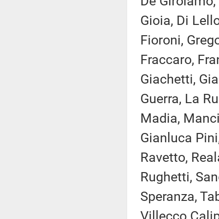
De Girolamo, 
Gioia, Di Lell
Fioroni, Greg
Fraccaro, Fran
Giachetti, Gia
Guerra, La Rus
Madia, Manciu
Gianluca Pini,
Ravetto, Rea
Rughetti, Sang
Speranza, Taba
Villecco Calip