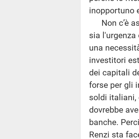
inopportuno e
Non c’è ass
sia l'urgenza
una necessità
investitori es
dei capitali d
forse per gli 
soldi italian
dovrebbe aver
banche. Perci
Renzi sta fac