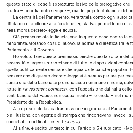
questo stato di cose è soprattutto lesivo delle prerogative che l
nostra – ricordiamolo sempre –, ma del popolo italiano e del 
La centralità del Parlamento, vera tutela contro ogni autoritar
rifiutando di abdicare alla funzione legislativa, permettendo di 
nella morsa decreto-legge e fiducia.
Già preannunciata la fiducia, anzi in questo caso contro la m
minoranza, violando così, di nuovo, la normale dialettica tra le fo
Parlamento e il Governo.
Ho voluto fare questa premessa, perché questa volta è del tut
necessità e urgenza straordinarie di tutte le disposizioni conten
quella politicamente centrale che riguarda le banche popolari. Pe
pensare che di questo decreto-legge si è sentito parlare per me
senza che delle banche si pronunciasse nemmeno il nome, salvo
notte in «
Investment compact
», con l'apparizione dal nulla dello
venti banche del Paese, non casualmente – io credo – nel mome
Presidente della Repubblica.
A proposito della sua trasmissione in giornata al Parlamento
pia illusione, con agenzie di stampa che rincorrevano invece i
cancellati, modificati, inseriti
ex novo
.
Alla fine, è uscito un testo in cui l'articolo 5 è rubricato: «Mod