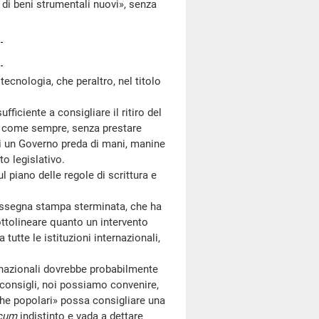
o di beni strumentali nuovi», senza
 tecnologia, che peraltro, nel titolo
iciente a consigliare il ritiro del
a, come sempre, senza prestare
di un Governo preda di mani, manine
o legislativo.
 piano delle regole di scrittura e
ssegna stampa sterminata, che ha
sottolineare quanto un intervento
utte le istituzioni internazionali,
rnazionali dovrebbe probabilmente
o consigli, noi possiamo convenire,
che popolari» possa consigliare una
cum
indistinto e vada a dettare