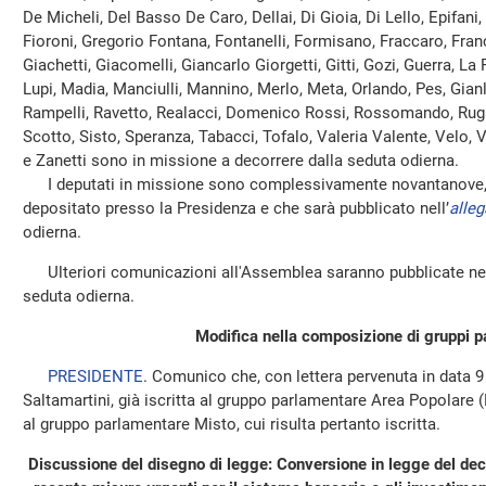
De Micheli, Del Basso De Caro, Dellai, Di Gioia, Di Lello, Epifani, 
Fioroni, Gregorio Fontana, Fontanelli, Formisano, Fraccaro, France
Giachetti, Giacomelli, Giancarlo Giorgetti, Gitti, Gozi, Guerra, La 
Lupi, Madia, Manciulli, Mannino, Merlo, Meta, Orlando, Pes, Gianlu
Rampelli, Ravetto, Realacci, Domenico Rossi, Rossomando, Rughe
Scotto, Sisto, Speranza, Tabacci, Tofalo, Valeria Valente, Velo, Vig
e Zanetti sono in missione a decorrere dalla seduta odierna.
I deputati in missione sono complessivamente novantanove, c
depositato presso la Presidenza e che sarà pubblicato nell’
alleg
odierna.
Ulteriori comunicazioni all'Assemblea saranno pubblicate nel
seduta odierna.
Modifica nella composizione di gruppi p
PRESIDENTE
. Comunico che, con lettera pervenuta in data 9
Saltamartini, già iscritta al gruppo parlamentare Area Popolare 
al gruppo parlamentare Misto, cui risulta pertanto iscritta.
Discussione del disegno di legge: Conversione in legge del de