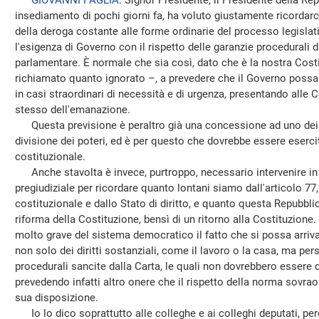
GIOVANNI PAGLIA
. Signor Presidente, il Presidente della Re
insediamento di pochi giorni fa, ha voluto giustamente ricordarci
della deroga costante alle forme ordinarie del processo legislat
l'esigenza di Governo con il rispetto delle garanzie procedurali d
parlamentare. È normale che sia così, dato che è la nostra Costit
richiamato quanto ignorato –, a prevedere che il Governo possa
in casi straordinari di necessità e di urgenza, presentando alle 
stesso dell'emanazione.
Questa previsione è peraltro già una concessione ad uno dei pila
divisione dei poteri, ed è per questo che dovrebbe essere esercit
costituzionale.
Anche stavolta è invece, purtroppo, necessario intervenire in
pregiudiziale per ricordare quanto lontani siamo dall'articolo 77, 
costituzionale e dallo Stato di diritto, e quanto questa Repubbl
riforma della Costituzione, bensì di un ritorno alla Costituzione. 
molto grave del sistema democratico il fatto che si possa arriv
non solo dei diritti sostanziali, come il lavoro o la casa, ma per
procedurali sancite dalla Carta, le quali non dovrebbero essere dif
prevedendo infatti altro onere che il rispetto della norma sovrao
sua disposizione.
Io lo dico soprattutto alle colleghe e ai colleghi deputati, p