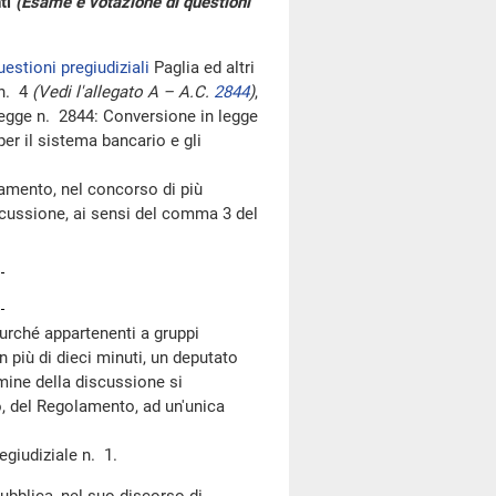
nti
(Esame e votazione di questioni
uestioni pregiudiziali
Paglia ed altri
 n. 4
(Vedi l'allegato A – A.C.
2844
)
,
legge n. 2844: Conversione in legge
er il sistema bancario e gli
mento, nel concorso di più
iscussione, ai sensi del comma 3 del
purché appartenenti a gruppi
n più di dieci minuti, un deputato
rmine della discussione si
, del Regolamento, ad un'unica
giudiziale n. 1.