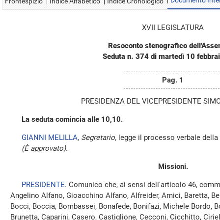
Documento Inte
Frontespizio
Indice Alfabetico
Indice Cronologico
XVII LEGISLATURA
Resoconto stenografico dell'Ass
Seduta n. 374 di martedì 10 febbra
Pag. 1
PRESIDENZA DEL VICEPRESIDENTE SIMO
La seduta comincia alle 10,10.
GIANNI MELILLA
,
Segretario,
legge il processo verbale della
(È approvato).
Missioni.
PRESIDENTE
. Comunico che, ai sensi dell'articolo 46, comm
Angelino Alfano, Gioacchino Alfano, Alfreider, Amici, Baretta, Bel
Bocci, Boccia, Bombassei, Bonafede, Bonifazi, Michele Bordo, Bos
Brunetta, Caparini, Casero, Castiglione, Cecconi, Cicchitto, Ciri