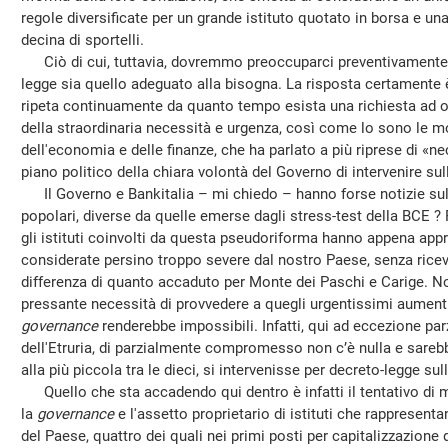
regole diversificate per un grande istituto quotato in borsa e u
decina di sportelli.
Ciò di cui, tuttavia, dovremmo preoccuparci preventivamente 
legge sia quello adeguato alla bisogna. La risposta certamente è 
ripeta continuamente da quanto tempo esista una richiesta ad op
della straordinaria necessità e urgenza, così come lo sono le mo
dell'economia e delle finanze, che ha parlato a più riprese di «ne
piano politico della chiara volontà del Governo di intervenire sul
Il Governo e Bankitalia – mi chiedo – hanno forse notizie sull
popolari, diverse da quelle emerse dagli stress-test della BCE ? 
gli istituti coinvolti da questa pseudoriforma hanno appena appro
considerate persino troppo severe dal nostro Paese, senza ricever
differenza di quanto accaduto per Monte dei Paschi e Carige. Non
pressante necessità di provvedere a quegli urgentissimi aumenti 
governance
renderebbe impossibili. Infatti, qui ad eccezione pa
dell'Etruria, di parzialmente compromesso non c’è nulla e sarebbe
alla più piccola tra le dieci, si intervenisse per decreto-legge sul
Quello che sta accadendo qui dentro è infatti il tentativo di m
la
governance
e l'assetto proprietario di istituti che rappresenta
del Paese, quattro dei quali nei primi posti per capitalizzazione