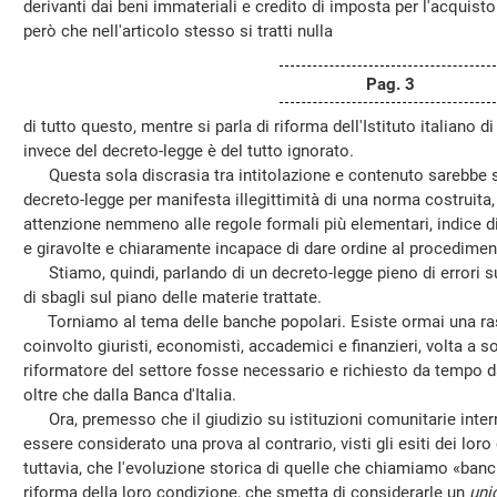
derivanti dai beni immateriali e credito di imposta per l'acquist
però che nell'articolo stesso si tratti nulla
Pag. 3
di tutto questo, mentre si parla di riforma dell'Istituto italiano di
invece del decreto-legge è del tutto ignorato.
Questa sola discrasia tra intitolazione e contenuto sarebbe suff
decreto-legge per manifesta illegittimità di una norma costruit
attenzione nemmeno alle regole formali più elementari, indice 
e giravolte e chiaramente incapace di dare ordine al procediment
Stiamo, quindi, parlando di un decreto-legge pieno di errori sul
di sbagli sul piano delle materie trattate.
Torniamo al tema delle banche popolari. Esiste ormai una ra
coinvolto giuristi, economisti, accademici e finanzieri, volta a 
riformatore del settore fosse necessario e richiesto da tempo da t
oltre che dalla Banca d'Italia.
Ora, premesso che il giudizio su istituzioni comunitarie inte
essere considerato una prova al contrario, visti gli esiti dei lor
tuttavia, che l'evoluzione storica di quelle che chiamiamo «ban
riforma della loro condizione, che smetta di considerarle un
uni