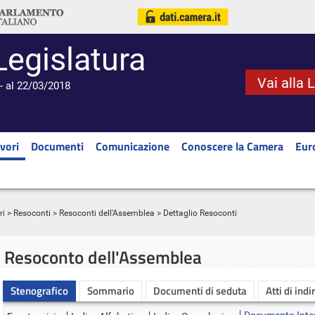
Legislatura
Vai alla 
- al 22/03/2018
vori
Documenti
Comunicazione
Conoscere la Camera
Eur
ri
>
Resoconti
>
Resoconti dell'Assemblea
> Dettaglio Resoconti
Resoconto dell'Assemblea
Stenografico
Sommario
Documenti di seduta
Atti di indi