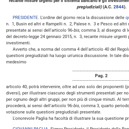
recante misure urgenti per il sistema bancario e gli investime
pregiudiziali)
(A.C.
2844
).
PRESIDENTE
. L'ordine del giorno reca la discussione delle
q
n. 1, Busin ed altri e Rampelli n. 2, Palese n. 3 e Pesco ed altri
presentate ai sensi dell'articolo 96-
bis
, comma 3, al disegno di 
del decreto-legge 24 gennaio 2015, n. 3, recante misure urgenti p
investimenti.
Avverto che, a norma del comma 4 dell'articolo 40 del Regola
questioni pregiudiziali ha luogo un'unica discussione. In tale d
medesimo
Pag. 2
articolo 40, potrà intervenire, oltre ad uno solo dei proponenti (
diversi), per illustrare ciascuno degli strumenti presentati per no
per ognuno degli altri gruppi, per non più di cinque minuti. Al te
procederà, ai sensi dell'articolo 96-
bis
, comma 3, quarto periodo
votazione sulle questioni pregiudiziali presentate.
L'onorevole Paglia ha facoltà di illustrare la sua questione pre