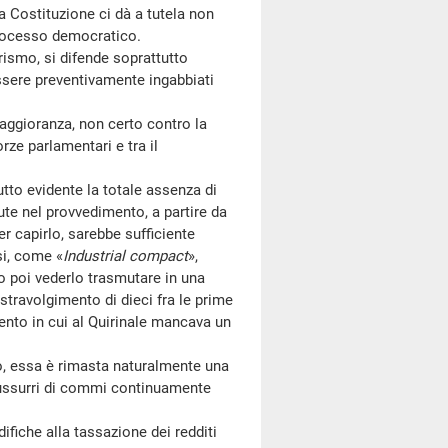
a Costituzione ci dà a tutela non
processo democratico.
ismo, si difende soprattutto
essere preventivamente ingabbiati
aggioranza, non certo contro la
rze parlamentari e tra il
to evidente la totale assenza di
ute nel provvedimento, a partire da
r capirlo, sarebbe sufficiente
si, come «
Industrial compact
»,
 poi vederlo trasmutare in una
 stravolgimento di dieci fra le prime
nto in cui al Quirinale mancava un
, essa è rimasta naturalmente una
 sussurri di commi continuamente
ifiche alla tassazione dei redditi