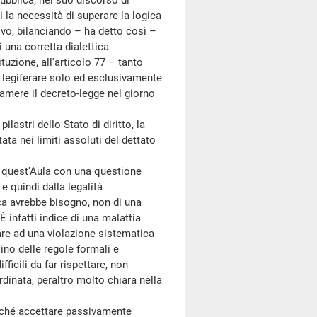
pubblica, nel suo discorso di
 la necessità di superare la logica
ivo, bilanciando – ha detto così –
i una corretta dialettica
uzione, all'articolo 77 – tanto
 legiferare solo ed esclusivamente
Camere il decreto-legge nel giorno
stri dello Stato di diritto, la
ata nei limiti assoluti del dettato
 quest'Aula con una questione
e quindi dalla legalità
ica avrebbe bisogno, non di una
È infatti indice di una malattia
are ad una violazione sistematica
sino delle regole formali e
ficili da far rispettare, non
rdinata, peraltro molto chiara nella
erché accettare passivamente