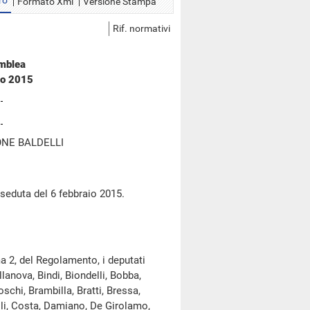
ro
Formato Xml
Versione Stampa
Rif. normativi
emblea
io 2015
NE BALDELLI
 seduta del 6 febbraio 2015.
a 2, del Regolamento, i deputati
lanova, Bindi, Biondelli, Bobba,
chi, Brambilla, Bratti, Bressa,
elli, Costa, Damiano, De Girolamo,