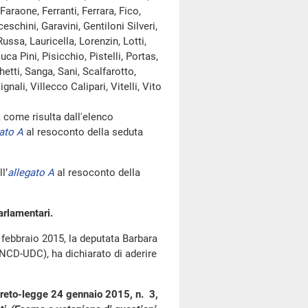
Faraone, Ferranti, Ferrara, Fico,
schini, Garavini, Gentiloni Silveri,
Russa, Lauricella, Lorenzin, Lotti,
ca Pini, Pisicchio, Pistelli, Portas,
tti, Sanga, Sani, Scalfarotto,
nali, Villecco Calipari, Vitelli, Vito
ome risulta dall'elenco
ato A
al resoconto della seduta
l’
allegato A
al resoconto della
arlamentari.
 febbraio 2015, la deputata Barbara
(NCD-UDC), ha dichiarato di aderire
creto-legge 24 gennaio 2015, n. 3,