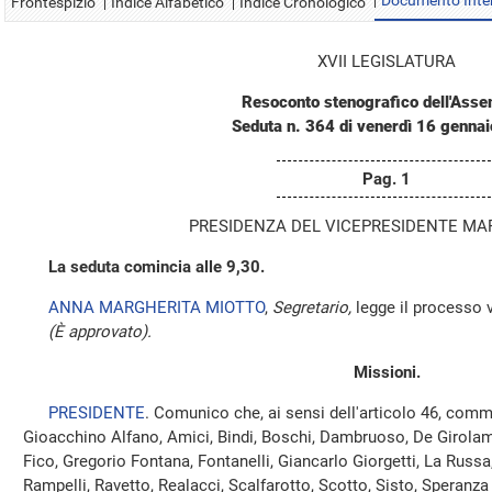
Documento Inte
Frontespizio
Indice Alfabetico
Indice Cronologico
XVII LEGISLATURA
Resoconto stenografico dell'Ass
Seduta n. 364 di venerdì 16 genna
Pag. 1
PRESIDENZA DEL VICEPRESIDENTE MA
La seduta comincia alle 9,30.
ANNA MARGHERITA MIOTTO
,
Segretario,
legge il processo v
(È approvato).
Missioni.
PRESIDENTE
. Comunico che, ai sensi dell'articolo 46, comm
Gioacchino Alfano, Amici, Bindi, Boschi, Dambruoso, De Girolamo, 
Fico, Gregorio Fontana, Fontanelli, Giancarlo Giorgetti, La Russa,
Rampelli, Ravetto, Realacci, Scalfarotto, Scotto, Sisto, Speranz