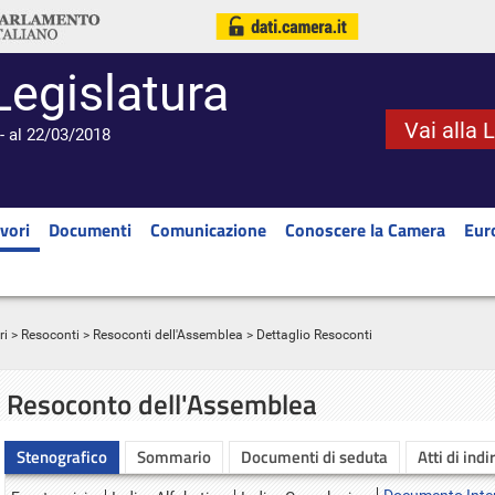
Legislatura
Vai alla 
- al 22/03/2018
vori
Documenti
Comunicazione
Conoscere la Camera
Eur
ri
>
Resoconti
>
Resoconti dell'Assemblea
> Dettaglio Resoconti
Resoconto dell'Assemblea
Stenografico
Sommario
Documenti di seduta
Atti di indi