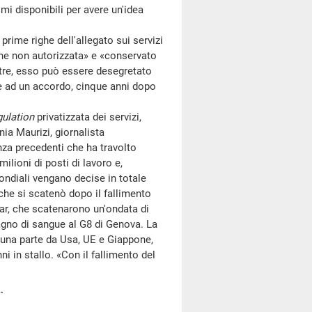
i disponibili per avere un'idea
rime righe dell'allegato sui servizi
ione non autorizzata» e «conservato
oltre, esso può essere desegretato
ge ad un accordo, cinque anni dopo
gulation
privatizzata dei servizi,
ia Maurizi, giornalista
enza precedenti che ha travolto
lioni di posti di lavoro e,
ondiali vengano decise in totale
che si scatenò dopo il fallimento
tar, che scatenarono un'ondata di
agno di sangue al G8 di Genova. La
 una parte da Usa, UE e Giappone,
nni in stallo. «Con il fallimento del