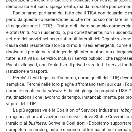
popolazioni a livello mondiale e modificare normative, anteponend
democrazia e il suo dispiegamento, ma da modalità postdemocra
Ragioniamo: partiamo dal fatto che il TISA non riguarda le mer
parto da questa considerazione poiché non posso non fare un ri
di negoziazione: il TTIP, il Trattato di libero scambio commercia
e Stati Uniti. Non riuscendo, o, più correttamente, non riuscendo 
settore dei servizi nei negoziati multilaterali dell'Organizzazi
causa della resistenza storica di molti Paesi emergenti, come i
risolvere il problema restringendo gli interlocutori, ma allargando
tutte le attività di servizio, inclusi i servizi pubblici, che rappr
Paesi sviluppati, con l'obiettivo di privatizzare tutti i servizi fo
istruzione e trasporti.
Perché i testi legali dell'accordo, come quelli del TTIP, devon
semplice. Perché nelle loro pieghe affrontano temi sui quali l'o
come le regole sulla
privacy
. E da chi giunge la proposta TISA 
multinazionali che lavorano da tempo, instancabilmente, per propi
vigore del TTIP.
La più aggressiva è la Coalition of Services Industries,
lobby
un'agenda di privatizzazione dei servizi, dove Stati e Governi 
intralcio al
business
. Scrive la Coalition: «Dobbiamo supportare 
competere in modo giusto e secondo fattori basati sul mercato, 