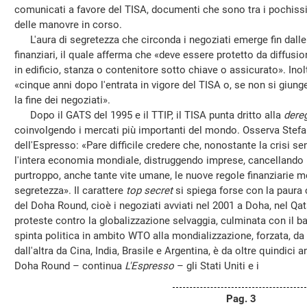
comunicati a favore del TISA, documenti che sono tra i pochissim
delle manovre in corso.
L'aura di segretezza che circonda i negoziati emerge fin dalle p
finanziari, il quale afferma che «deve essere protetto da diffus
in edificio, stanza o contenitore sotto chiave o assicurato». In
«cinque anni dopo l'entrata in vigore del TISA o, se non si giun
la fine dei negoziati».
Dopo il GATS del 1995 e il TTIP, il TISA punta dritto alla
dere
coinvolgendo i mercati più importanti del mondo. Osserva Stefan
dell'Espresso: «Pare difficile credere che, nonostante la crisi s
l'intera economia mondiale, distruggendo imprese, cancellando mi
purtroppo, anche tante vite umane, le nuove regole finanziarie m
segretezza». Il carattere
top secret
si spiega forse con la paura 
del Doha Round, cioè i negoziati avviati nel 2001 a Doha, nel Qa
proteste contro la globalizzazione selvaggia, culminata con il b
spinta politica in ambito WTO alla mondializzazione, forzata, da
dall'altra da Cina, India, Brasile e Argentina, è da oltre quindici a
Doha Round – continua
L'Espresso
– gli Stati Uniti e i
Pag. 3