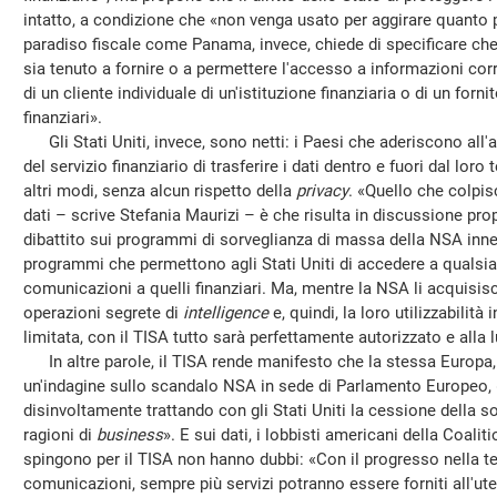
intatto, a condizione che «non venga usato per aggirare quanto
paradiso fiscale come Panama, invece, chiede di specificare ch
sia tenuto a fornire o a permettere l'accesso a informazioni correl
di un cliente individuale di un'istituzione finanziaria o di un forni
finanziari».
Gli Stati Uniti, invece, sono netti: i Paesi che aderiscono all
del servizio finanziario di trasferire i dati dentro e fuori dal loro 
altri modi, senza alcun rispetto della
privacy
. «Quello che colpis
dati – scrive Stefania Maurizi – è che risulta in discussione pro
dibattito sui programmi di sorveglianza di massa della NSA in
programmi che permettono agli Stati Uniti di accedere a qualsias
comunicazioni a quelli finanziari. Ma, mentre la NSA li acquisisc
operazioni segrete di
intelligence
e, quindi, la loro utilizzabilità
limitata, con il TISA tutto sarà perfettamente autorizzato e alla 
In altre parole, il TISA rende manifesto che la stessa Europa,
un'indagine sullo scandalo NSA in sede di Parlamento Europeo
disinvoltamente trattando con gli Stati Uniti la cessione della sov
ragioni di
business
». E sui dati, i lobbisti americani della Coali
spingono per il TISA non hanno dubbi: «Con il progresso nella te
comunicazioni, sempre più servizi potranno essere forniti all'uten