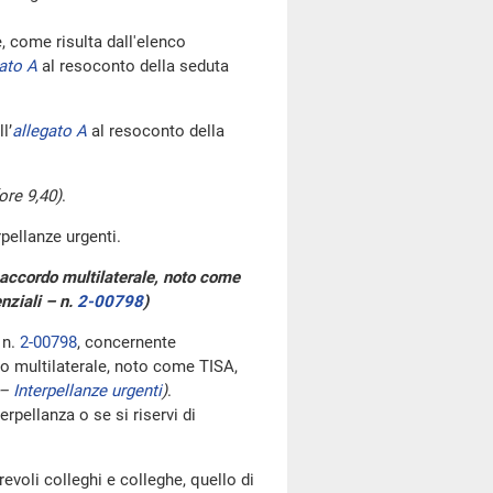
come risulta dall'elenco
ato A
al resoconto della seduta
l’
allegato A
al resoconto della
ore 9,40)
.
rpellanze urgenti.
n accordo multilaterale, noto come
enziali – n.
2-00798
)
 n.
2-00798
, concernente
do multilaterale, noto come TISA,
 –
Interpellanze urgenti
)
.
pellanza o se si riservi di
evoli colleghi e colleghe, quello di