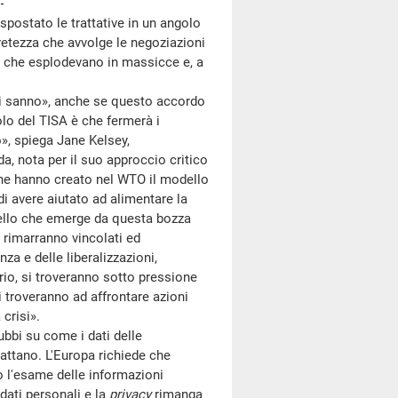
spostato le trattative in un angolo
retezza che avvolge le negoziazioni
ze che esplodevano in massicce e, a
imi sanno», anche se questo accordo
colo del TISA è che fermerà i
io», spiega Jane Kelsey,
a, nota per il suo approccio critico
che hanno creato nel WTO il modello
di avere aiutato ad alimentare la
uello che emerge da questa bozza
A rimarranno vincolati ed
nza e delle liberalizzazioni,
torio, si troveranno sotto pressione
i troveranno ad affrontare azioni
crisi».
bbi su come i dati delle
rattano. L'Europa richiede che
 l'esame delle informazioni
 dati personali e la
privacy
rimanga