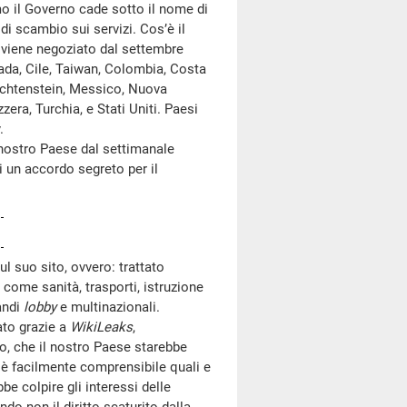
mo il Governo cade sotto il nome di
di scambio sui servizi. Cos’è il
e viene negoziato dal settembre
nada, Cile, Taiwan, Colombia, Costa
iechtenstein, Messico, Nuova
era, Turchia, e Stati Uniti. Paesi
.
nostro Paese dal settimanale
i un accordo segreto per il
 suo sito, ovvero: trattato
i come sanità, trasporti, istruzione
andi
lobby
e multinazionali.
tato grazie a
WikiLeaks
,
o, che il nostro Paese starebbe
è facilmente comprensibile quali e
be colpire gli interessi delle