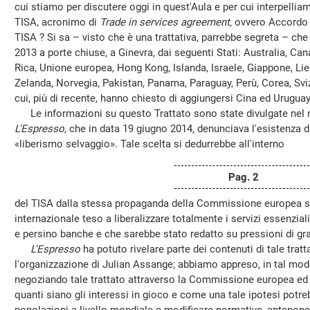
cui stiamo per discutere oggi in quest'Aula e per cui interpellia
TISA, acronimo di
Trade in services agreement
, ovvero Accordo 
TISA ? Si sa – visto che è una trattativa, parrebbe segreta – ch
2013 a porte chiuse, a Ginevra, dai seguenti Stati: Australia, Ca
Rica, Unione europea, Hong Kong, Islanda, Israele, Giappone, L
Zelanda, Norvegia, Pakistan, Panama, Paraguay, Perù, Corea, Svizz
cui, più di recente, hanno chiesto di aggiungersi Cina ed Uruguay
Le informazioni su questo Trattato sono state divulgate nel 
L'Espresso
, che in data 19 giugno 2014, denunciava l'esistenza d
«liberismo selvaggio». Tale scelta si dedurrebbe all'interno
Pag. 2
del TISA dalla stessa propaganda della Commissione europea sul
internazionale teso a liberalizzare totalmente i servizi essenzial
e persino banche e che sarebbe stato redatto su pressioni di gr
L'Espresso
ha potuto rivelare parte dei contenuti di tale trat
l'organizzazione di Julian Assange; abbiamo appreso, in tal mod
negoziando tale trattato attraverso la Commissione europea ed 
quanti siano gli interessi in gioco e come una tale ipotesi potreb