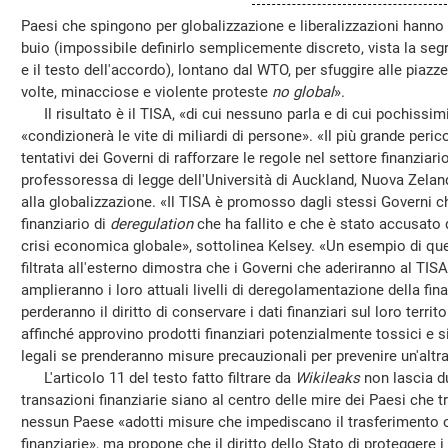
Paesi che spingono per globalizzazione e liberalizzazioni hanno 
buio (impossibile definirlo semplicemente discreto, vista la seg
e il testo dell'accordo), lontano dal WTO, per sfuggire alle piaz
volte, minacciose e violente proteste
no global
».
Il risultato è il TISA, «di cui nessuno parla e di cui pochiss
«condizionerà le vite di miliardi di persone». «Il più grande peri
tentativi dei Governi di rafforzare le regole nel settore finanziar
professoressa di legge dell'Università di Auckland, Nuova Zeland
alla globalizzazione. «Il TISA è promosso dagli stessi Governi 
finanziario di
deregulation
che ha fallito e che è stato accusato 
crisi economica globale», sottolinea Kelsey. «Un esempio di q
filtrata all'esterno dimostra che i Governi che aderiranno al TIS
amplieranno i loro attuali livelli di deregolamentazione della fina
perderanno il diritto di conservare i dati finanziari sul loro terri
affinché approvino prodotti finanziari potenzialmente tossici e s
legali se prenderanno misure precauzionali per prevenire un'altra 
L'articolo 11 del testo fatto filtrare da
Wikileaks
non lascia du
transazioni finanziarie siano al centro delle mire dei Paesi che t
nessun Paese «adotti misure che impediscano il trasferimento o
finanziarie», ma propone che il diritto dello Stato di proteggere i