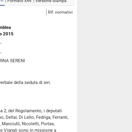
ro
Formato Xml
Versione Stampa
Rif. normativi
emblea
io 2015
RINA SERENI
erbale della seduta di ieri.
a 2, del Regolamento, i deputati
Dellai, Di Lello, Fedriga, Ferranti,
 Manciulli, Nicoletti, Portas,
a e Vignali sono in missione a