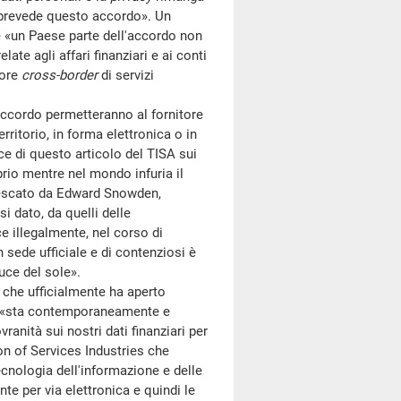
 prevede questo accordo». Un
e «un Paese parte dell'accordo non
ate agli affari finanziari e ai conti
tore
cross-border
di servizi
'accordo permetteranno al fornitore
territorio, in forma elettronica o in
ce di questo articolo del TISA sui
prio mentre nel mondo infuria il
nescato da Edward Snowden,
i dato, da quelli delle
e illegalmente, nel corso di
 in sede ufficiale e di contenziosi è
luce del sole».
 che ufficialmente ha aperto
, «sta contemporaneamente e
ranità sui nostri dati finanziari per
tion of Services Industries che
cnologia dell'informazione e delle
te per via elettronica e quindi le