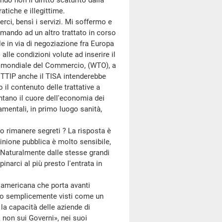
o non il diritto scaturito dalla
tiche e illegittime.
ci, bensì i servizi. Mi soffermo e
mando ad un altro trattato in corso
le in via di negoziazione fra Europa
alle condizioni volute ad inserire il
one mondiale del Commercio, (WTO), a
l TTIP anche il TISA intenderebbe
 il contenuto delle trattative a
esentano il cuore dell'economia dei
ndamentali, in primo luogo sanità,
o rimanere segreti ? La risposta è
pinione pubblica è molto sensibile,
? Naturalmente dalle stesse grandi
narci al più presto l'entrata in
americana che porta avanti
sono semplicemente visti come un
la capacità delle aziende di
non sui Governi», nei suoi