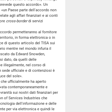
 prevede questo accordo». Un
e «un Paese parte dell'accordo non
ate agli affari finanziari e ai conti
tore
cross-border
di servizi
'accordo permetteranno al fornitore
territorio, in forma elettronica o in
ce di questo articolo del TISA sui
prio mentre nel mondo infuria il
nescato da Edward Snowden,
i dato, da quelli delle
e illegalmente, nel corso di
 in sede ufficiale e di contenziosi è
luce del sole».
 che ufficialmente ha aperto
, «sta contemporaneamente e
ranità sui nostri dati finanziari per
tion of Services Industries che
cnologia dell'informazione e delle
te per via elettronica e quindi le