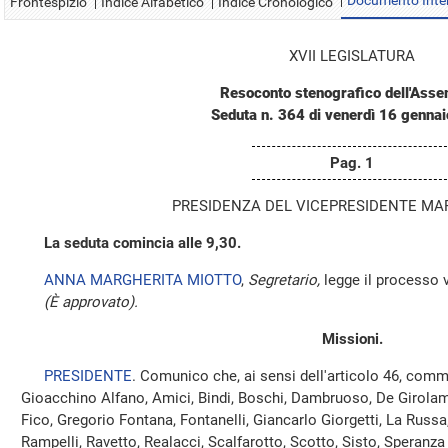
Documento Inte
Frontespizio
Indice Alfabetico
Indice Cronologico
XVII LEGISLATURA
Resoconto stenografico dell'Ass
Seduta n. 364 di venerdì 16 genna
Pag. 1
PRESIDENZA DEL VICEPRESIDENTE MA
La seduta comincia alle 9,30.
ANNA MARGHERITA MIOTTO
,
Segretario,
legge il processo v
(È approvato).
Missioni.
PRESIDENTE
. Comunico che, ai sensi dell'articolo 46, comm
Gioacchino Alfano, Amici, Bindi, Boschi, Dambruoso, De Girolamo, 
Fico, Gregorio Fontana, Fontanelli, Giancarlo Giorgetti, La Russa,
Rampelli, Ravetto, Realacci, Scalfarotto, Scotto, Sisto, Speranz