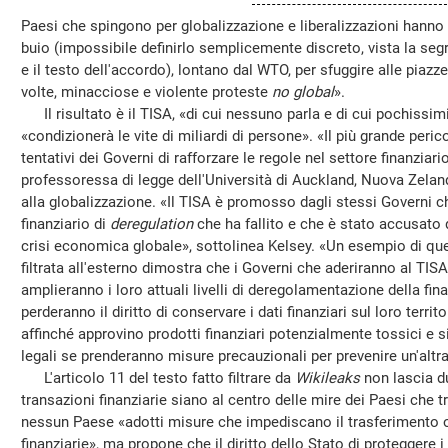
Paesi che spingono per globalizzazione e liberalizzazioni hanno 
buio (impossibile definirlo semplicemente discreto, vista la seg
e il testo dell'accordo), lontano dal WTO, per sfuggire alle piaz
volte, minacciose e violente proteste
no global
».
Il risultato è il TISA, «di cui nessuno parla e di cui pochiss
«condizionerà le vite di miliardi di persone». «Il più grande peri
tentativi dei Governi di rafforzare le regole nel settore finanziar
professoressa di legge dell'Università di Auckland, Nuova Zeland
alla globalizzazione. «Il TISA è promosso dagli stessi Governi 
finanziario di
deregulation
che ha fallito e che è stato accusato 
crisi economica globale», sottolinea Kelsey. «Un esempio di q
filtrata all'esterno dimostra che i Governi che aderiranno al TIS
amplieranno i loro attuali livelli di deregolamentazione della fina
perderanno il diritto di conservare i dati finanziari sul loro terri
affinché approvino prodotti finanziari potenzialmente tossici e s
legali se prenderanno misure precauzionali per prevenire un'altra 
L'articolo 11 del testo fatto filtrare da
Wikileaks
non lascia du
transazioni finanziarie siano al centro delle mire dei Paesi che t
nessun Paese «adotti misure che impediscano il trasferimento o
finanziarie», ma propone che il diritto dello Stato di proteggere i