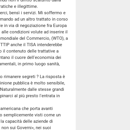
o non il diritto scaturito dalla
tiche e illegittime.
ci, bensì i servizi. Mi soffermo e
mando ad un altro trattato in corso
le in via di negoziazione fra Europa
alle condizioni volute ad inserire il
one mondiale del Commercio, (WTO), a
l TTIP anche il TISA intenderebbe
 il contenuto delle trattative a
esentano il cuore dell'economia dei
ndamentali, in primo luogo sanità,
o rimanere segreti ? La risposta è
pinione pubblica è molto sensibile,
? Naturalmente dalle stesse grandi
narci al più presto l'entrata in
americana che porta avanti
sono semplicemente visti come un
la capacità delle aziende di
non sui Governi», nei suoi