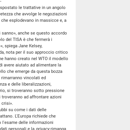
spostato le trattative in un angolo
retezza che avvolge le negoziazioni
ze che esplodevano in massicce e, a
imi sanno», anche se questo accordo
colo del TISA è che fermerà i
io», spiega Jane Kelsey,
a, nota per il suo approccio critico
che hanno creato nel WTO il modello
di avere aiutato ad alimentare la
uello che emerge da questa bozza
A rimarranno vincolati ed
nza e delle liberalizzazioni,
torio, si troveranno sotto pressione
i troveranno ad affrontare azioni
crisi».
bbi su come i dati delle
rattano. L'Europa richiede che
 l'esame delle informazioni
 dati personali e la
privacy
rimanga