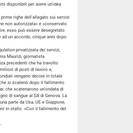
i disponibili per avere un'idea
rime righe dell'allegato sui servizi
ione non autorizzata» e «conservato
oltre, esso può essere desegretato
ge ad un accordo, cinque anni dopo
gulation
privatizzata dei servizi,
ia Maurizi, giornalista
enza precedenti che ha travolto
lioni di posti di lavoro e,
ondiali vengano decise in totale
che si scatenò dopo il fallimento
tar, che scatenarono un'ondata di
agno di sangue al G8 di Genova. La
 una parte da Usa, UE e Giappone,
nni in stallo. «Con il fallimento del