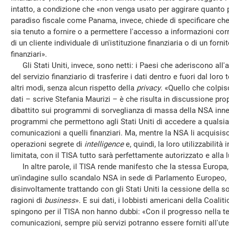
intatto, a condizione che «non venga usato per aggirare quanto
paradiso fiscale come Panama, invece, chiede di specificare ch
sia tenuto a fornire o a permettere l'accesso a informazioni correl
di un cliente individuale di un'istituzione finanziaria o di un forni
finanziari».
Gli Stati Uniti, invece, sono netti: i Paesi che aderiscono all
del servizio finanziario di trasferire i dati dentro e fuori dal loro 
altri modi, senza alcun rispetto della
privacy
. «Quello che colpis
dati – scrive Stefania Maurizi – è che risulta in discussione pro
dibattito sui programmi di sorveglianza di massa della NSA in
programmi che permettono agli Stati Uniti di accedere a qualsias
comunicazioni a quelli finanziari. Ma, mentre la NSA li acquisisc
operazioni segrete di
intelligence
e, quindi, la loro utilizzabilità
limitata, con il TISA tutto sarà perfettamente autorizzato e alla 
In altre parole, il TISA rende manifesto che la stessa Europa,
un'indagine sullo scandalo NSA in sede di Parlamento Europeo
disinvoltamente trattando con gli Stati Uniti la cessione della sov
ragioni di
business
». E sui dati, i lobbisti americani della Coali
spingono per il TISA non hanno dubbi: «Con il progresso nella te
comunicazioni, sempre più servizi potranno essere forniti all'uten