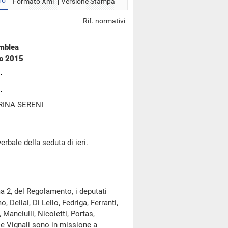
ro
Formato Xml
Versione Stampa
Rif. normativi
emblea
io 2015
RINA SERENI
erbale della seduta di ieri.
a 2, del Regolamento, i deputati
Dellai, Di Lello, Fedriga, Ferranti,
 Manciulli, Nicoletti, Portas,
a e Vignali sono in missione a