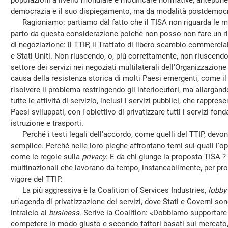
popolazioni a livello mondiale e modificare normative, anteponend
democrazia e il suo dispiegamento, ma da modalità postdemocra
Ragioniamo: partiamo dal fatto che il TISA non riguarda le mer
parto da questa considerazione poiché non posso non fare un ri
di negoziazione: il TTIP, il Trattato di libero scambio commercia
e Stati Uniti. Non riuscendo, o, più correttamente, non riuscendo 
settore dei servizi nei negoziati multilaterali dell'Organizzazi
causa della resistenza storica di molti Paesi emergenti, come i
risolvere il problema restringendo gli interlocutori, ma allargando
tutte le attività di servizio, inclusi i servizi pubblici, che rappr
Paesi sviluppati, con l'obiettivo di privatizzare tutti i servizi fo
istruzione e trasporti.
Perché i testi legali dell'accordo, come quelli del TTIP, devon
semplice. Perché nelle loro pieghe affrontano temi sui quali l'o
come le regole sulla
privacy
. E da chi giunge la proposta TISA 
multinazionali che lavorano da tempo, instancabilmente, per propi
vigore del TTIP.
La più aggressiva è la Coalition of Services Industries,
lobby
un'agenda di privatizzazione dei servizi, dove Stati e Governi 
intralcio al
business
. Scrive la Coalition: «Dobbiamo supportare 
competere in modo giusto e secondo fattori basati sul mercato, 