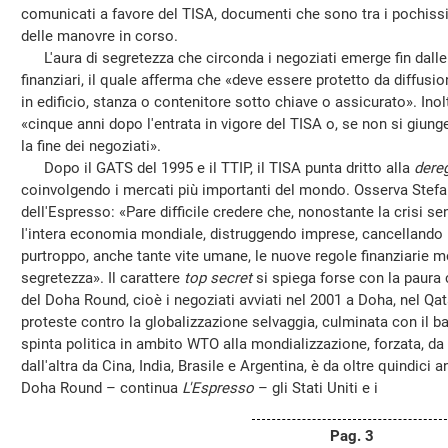
comunicati a favore del TISA, documenti che sono tra i pochissim
delle manovre in corso.
L'aura di segretezza che circonda i negoziati emerge fin dalle p
finanziari, il quale afferma che «deve essere protetto da diffus
in edificio, stanza o contenitore sotto chiave o assicurato». In
«cinque anni dopo l'entrata in vigore del TISA o, se non si giun
la fine dei negoziati».
Dopo il GATS del 1995 e il TTIP, il TISA punta dritto alla
dere
coinvolgendo i mercati più importanti del mondo. Osserva Stefan
dell'Espresso: «Pare difficile credere che, nonostante la crisi s
l'intera economia mondiale, distruggendo imprese, cancellando mi
purtroppo, anche tante vite umane, le nuove regole finanziarie m
segretezza». Il carattere
top secret
si spiega forse con la paura 
del Doha Round, cioè i negoziati avviati nel 2001 a Doha, nel Qa
proteste contro la globalizzazione selvaggia, culminata con il b
spinta politica in ambito WTO alla mondializzazione, forzata, da
dall'altra da Cina, India, Brasile e Argentina, è da oltre quindici a
Doha Round – continua
L'Espresso
– gli Stati Uniti e i
Pag. 3