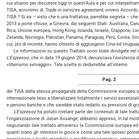
cui stiamo per discutere oggi in quest'Aula e per cui interpellia
TISA, acronimo di
Trade in services agreement
, ovvero Accordo 
TISA ? Si sa – visto che è una trattativa, parrebbe segreta – ch
2013 a porte chiuse, a Ginevra, dai seguenti Stati: Australia, Ca
Rica, Unione europea, Hong Kong, Islanda, Israele, Giappone, L
Zelanda, Norvegia, Pakistan, Panama, Paraguay, Perù, Corea, Svizz
cui, più di recente, hanno chiesto di aggiungersi Cina ed Uruguay
Le informazioni su questo Trattato sono state divulgate nel 
L'Espresso
, che in data 19 giugno 2014, denunciava l'esistenza d
«liberismo selvaggio». Tale scelta si dedurrebbe all'interno
Pag. 2
del TISA dalla stessa propaganda della Commissione europea sul
internazionale teso a liberalizzare totalmente i servizi essenzial
e persino banche e che sarebbe stato redatto su pressioni di gr
L'Espresso
ha potuto rivelare parte dei contenuti di tale trat
l'organizzazione di Julian Assange; abbiamo appreso, in tal mod
negoziando tale trattato attraverso la Commissione europea ed 
quanti siano gli interessi in gioco e come una tale ipotesi potreb