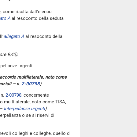
come risulta dall'elenco
ato A
al resoconto della seduta
l’
allegato A
al resoconto della
ore 9,40)
.
rpellanze urgenti.
n accordo multilaterale, noto come
enziali – n.
2-00798
)
 n.
2-00798
, concernente
do multilaterale, noto come TISA,
 –
Interpellanze urgenti
)
.
pellanza o se si riservi di
evoli colleghi e colleghe, quello di