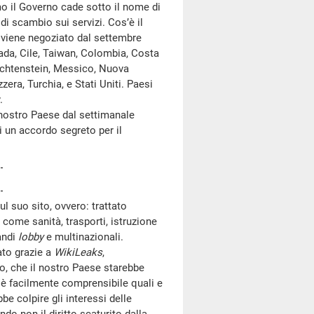
mo il Governo cade sotto il nome di
di scambio sui servizi. Cos’è il
e viene negoziato dal settembre
nada, Cile, Taiwan, Colombia, Costa
iechtenstein, Messico, Nuova
era, Turchia, e Stati Uniti. Paesi
.
nostro Paese dal settimanale
i un accordo segreto per il
 suo sito, ovvero: trattato
i come sanità, trasporti, istruzione
andi
lobby
e multinazionali.
tato grazie a
WikiLeaks
,
o, che il nostro Paese starebbe
è facilmente comprensibile quali e
be colpire gli interessi delle