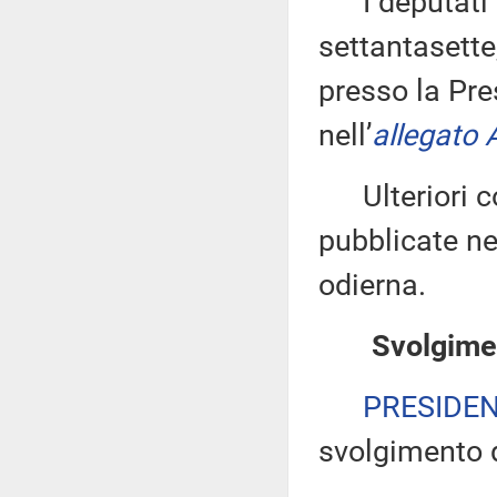
I deputati 
settantasette
presso la Pre
nell’
allegato 
Ulteriori co
pubblicate nel
odierna.
Svolgimen
PRESIDE
svolgimento d