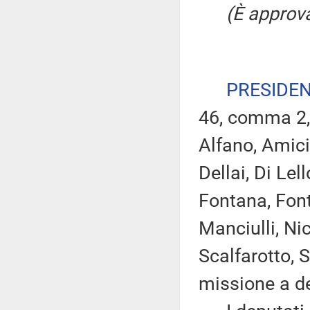
(È approva
PRESIDE
46, comma 2,
Alfano, Amici
Dellai, Di Lel
Fontana, Font
Manciulli, Nic
Scalfarotto, 
missione a de