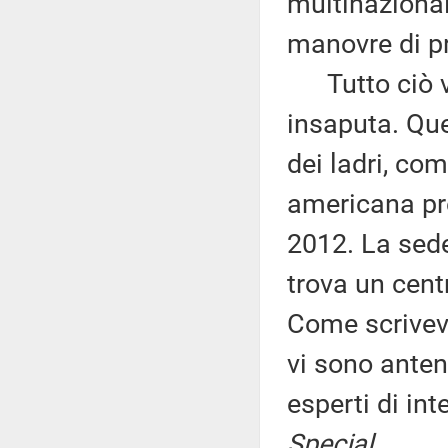
multinazional
manovre di pr
Tutto ciò vi
insaputa. Que
dei ladri, co
americana pre
2012. La sede 
trova un cent
Come scriveva
vi sono anten
esperti di in
Special