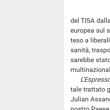
del TISA dal
europea sul s
teso a libera
sanità, trasp
sarebbe stato
multinazional
L'Espress
tale trattato 
Julian Assang
nostro Paese 