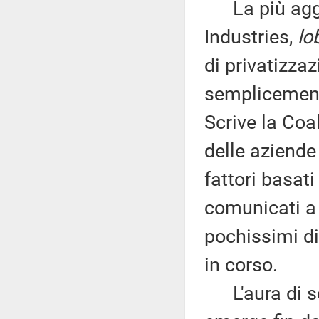
La più aggre
Industries,
lo
di privatizzaz
semplicemente
Scrive la Coa
delle aziend
fattori basat
comunicati a 
pochissimi di
in corso.
L'aura di se