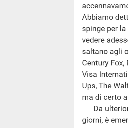
accennavamo 
Abbiamo dett
spinge per la 
vedere adesso
saltano agli 
Century Fox, 
Visa Internat
Ups, The Walt
ma di certo al
Da ulteriori 
giorni, è eme