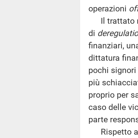
operazioni
of
Il trattato 
di
deregulati
finanziari, u
dittatura fina
pochi signori
più schiaccia
proprio per sa
caso delle v
parte responsa
Rispetto alla