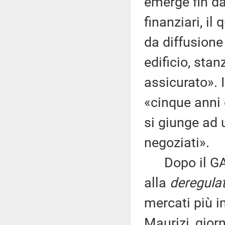
emerge fin dal
finanziari, i
da diffusione
edificio, sta
assicurato». 
«cinque anni 
si giunge ad 
negoziati».
Dopo il GATS 
alla
deregula
mercati più 
Maurizi, giorn