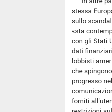
In altre paro
stessa Europa
sullo scanda
«sta contemp
con gli Stati 
dati finanziar
lobbisti amer
che spingono 
progresso nel
comunicazioni
forniti all'ut
restrizioni su