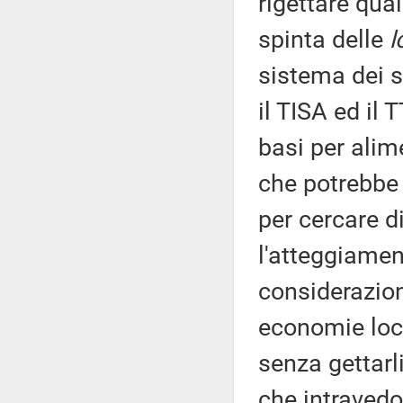
rigettare qual
spinta delle
l
sistema dei s
il TISA ed il 
basi per alim
che potrebbe a
per cercare di
l'atteggiamen
considerazion
economie loca
senza gettarl
che intraved