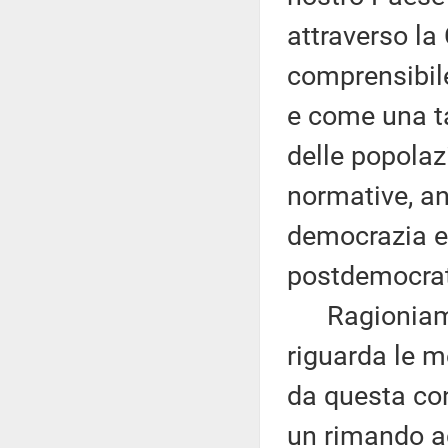
attraverso l
comprensibile
e come una ta
delle popolaz
normative, an
democrazia e
postdemocrati
Ragioniamo: 
riguarda le me
da questa co
un rimando ad