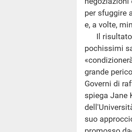
negoziazioni 
per sfuggire 
e, a volte, m
Il risultato 
pochissimi s
«condizionerà 
grande perico
Governi di raf
spiega Jane K
dell'Universi
suo approccio 
promosso dag