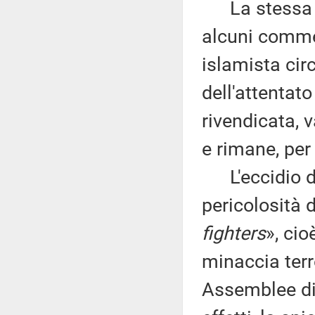
La stessa ip
alcuni commen
islamista circ
dell'attentat
rivendicata, 
e rimane, per
L'eccidio di
pericolosità 
fighters
», cio
minaccia terro
Assemblee di