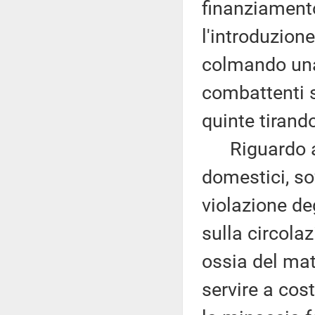
finanziamento
l'introduzione
colmando una 
combattenti s
quinte tirando
Riguardo ai r
domestici, s
violazione de
sulla circolaz
ossia del ma
servire a cos