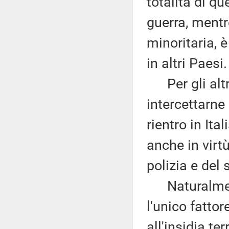
totalità di qu
guerra, mentr
minoritaria, 
in altri Paesi.
Per gli altri 
intercettarne
rientro in Ita
anche in virtù
polizia e del 
Naturalment
l'unico fattor
all'insidia ter