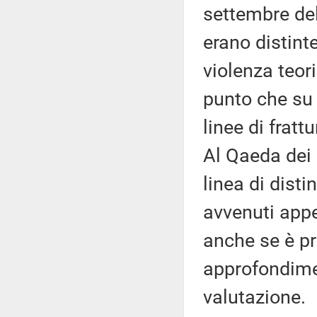
settembre del
erano distint
violenza teori
punto che su 
linee di frat
Al Qaeda dei 
linea di disti
avvenuti appe
anche se è p
approfondimen
valutazione.