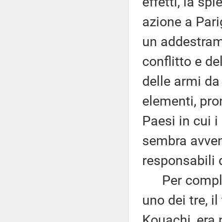
effetti, la s
azione a Parig
un addestrame
conflitto e d
delle armi da
elementi, pro
Paesi in cui 
sembra avvenu
responsabili 
Per complete
uno dei tre, i
Kouachi, era n