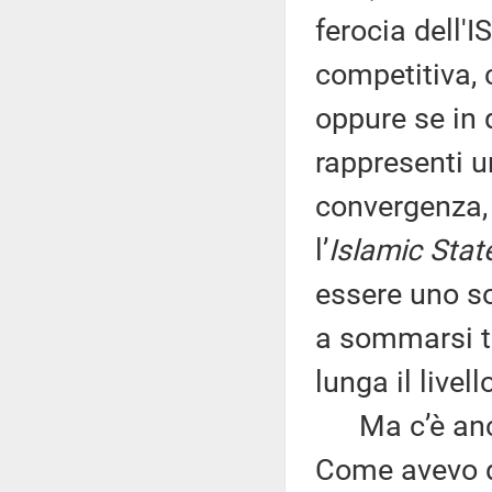
ferocia dell'I
competitiva, 
oppure se in 
rappresenti u
convergenza, 
l’
Islamic Stat
essere uno so
a sommarsi tr
lunga il livell
Ma c’è anche
Come avevo de