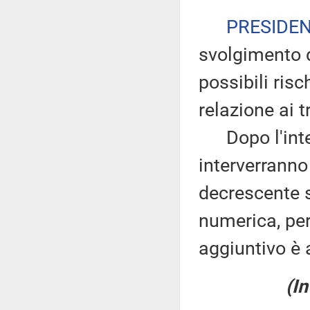
PRESIDE
svolgimento d
possibili ris
relazione ai tr
Dopo l'inter
interverranno
decrescente s
numerica, pe
aggiuntivo è 
(In