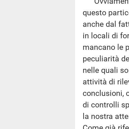
Ovviamente, 
questo partic
anche dal fatt
in locali di f
mancano le pr
peculiarità d
nelle quali so
attività di ri
conclusioni, 
di controlli s
la nostra att
Come già rife