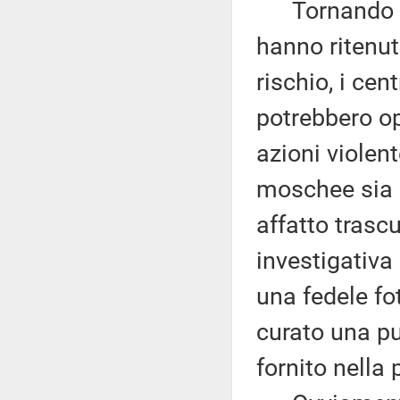
Tornando ai f
hanno ritenuto
rischio, i cen
potrebbero op
azioni violent
moschee sia g
affatto trascu
investigativa
una fedele f
curato una pu
fornito nella