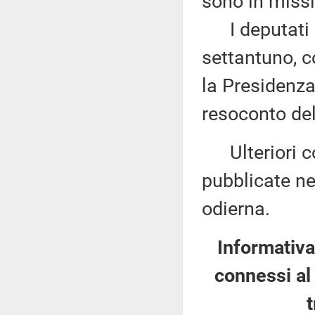
sono in missi
I deputati 
settantuno, c
la Presidenza
resoconto del
Ulteriori co
pubblicate nel
odierna.
Informativa
connessi al 
t