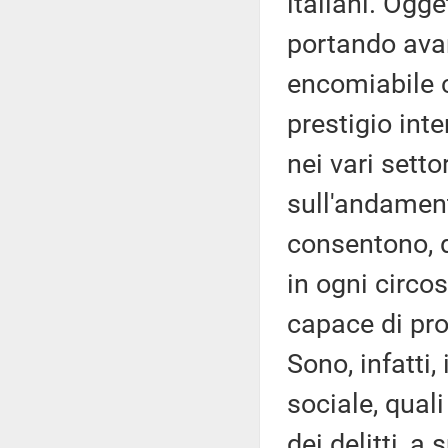
italiani. Ogge
portando avant
encomiabile c
prestigio inte
nei vari setto
sull'andament
consentono, d
in ogni circos
capace di prod
Sono, infatti,
sociale, quali
dei delitti, a