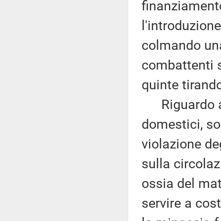
finanziamento
l'introduzione
colmando una 
combattenti s
quinte tirando
Riguardo ai r
domestici, s
violazione de
sulla circolaz
ossia del ma
servire a cos