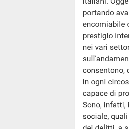
italiani. Ogge
portando avant
encomiabile c
prestigio inte
nei vari setto
sull'andament
consentono, d
in ogni circos
capace di prod
Sono, infatti,
sociale, quali
dei delitti, a