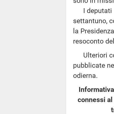
sono in missi
I deputati 
settantuno, c
la Presidenza
resoconto del
Ulteriori co
pubblicate nel
odierna.
Informativa
connessi al 
t