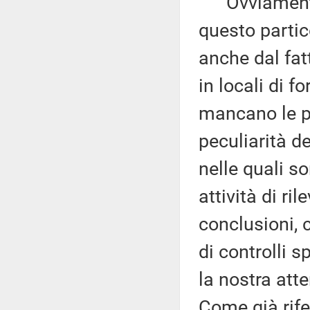
Ovviamente, 
questo partic
anche dal fatt
in locali di f
mancano le pr
peculiarità d
nelle quali so
attività di ri
conclusioni, 
di controlli s
la nostra att
Come già rife