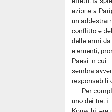
effetti, la s
azione a Parig
un addestrame
conflitto e d
delle armi da
elementi, pro
Paesi in cui 
sembra avvenu
responsabili 
Per complete
uno dei tre, i
Kouachi, era n