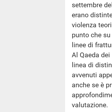
settembre del
erano distint
violenza teori
punto che su 
linee di frat
Al Qaeda dei 
linea di disti
avvenuti appe
anche se è p
approfondimen
valutazione.