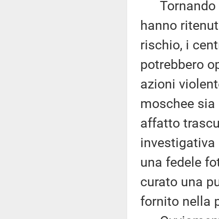
Tornando ai f
hanno ritenuto
rischio, i cen
potrebbero op
azioni violent
moschee sia g
affatto trascu
investigativa
una fedele f
curato una pu
fornito nella