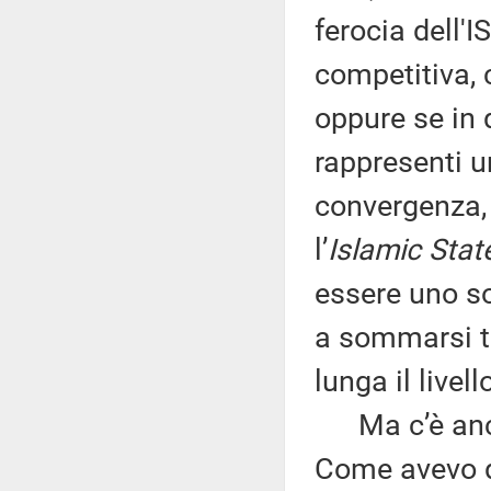
ferocia dell'I
competitiva, 
oppure se in 
rappresenti u
convergenza, 
l’
Islamic Stat
essere uno so
a sommarsi tr
lunga il livell
Ma c’è anche
Come avevo de