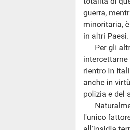
totalità di qu
guerra, mentr
minoritaria, 
in altri Paesi.
Per gli altri 
intercettarne
rientro in Ita
anche in virtù
polizia e del 
Naturalment
l'unico fattor
all'insidia ter