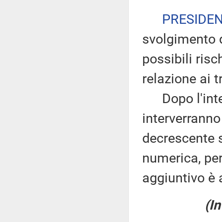
PRESIDE
svolgimento d
possibili ris
relazione ai tr
Dopo l'inter
interverranno
decrescente s
numerica, pe
aggiuntivo è 
(In