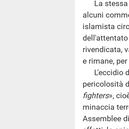
La stessa ip
alcuni commen
islamista circ
dell'attentat
rivendicata, 
e rimane, per
L'eccidio di
pericolosità 
fighters
», cio
minaccia terro
Assemblee di