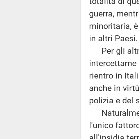
totalità di qu
guerra, mentr
minoritaria, 
in altri Paesi.
Per gli altri 
intercettarne
rientro in Ita
anche in virtù
polizia e del 
Naturalment
l'unico fattor
all'insidia ter