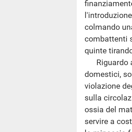
finanziamento
l'introduzione
colmando una 
combattenti s
quinte tirando
Riguardo ai r
domestici, s
violazione de
sulla circolaz
ossia del ma
servire a cos