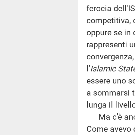
ferocia dell'I
competitiva, 
oppure se in 
rappresenti u
convergenza, 
l’
Islamic Stat
essere uno so
a sommarsi tr
lunga il livell
Ma c’è anche
Come avevo de