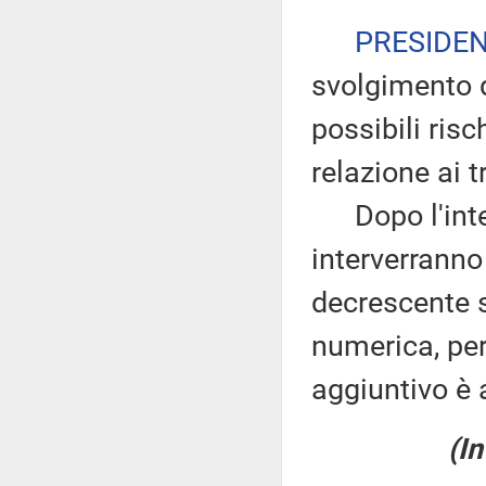
PRESIDE
svolgimento d
possibili ris
relazione ai tr
Dopo l'inter
interverranno
decrescente s
numerica, pe
aggiuntivo è 
(In