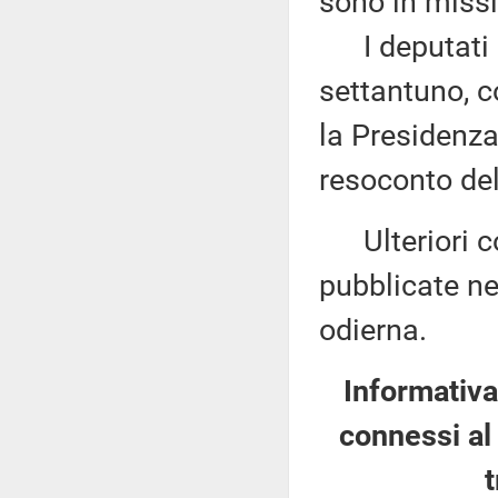
sono in missi
I deputati 
settantuno, c
la Presidenza
resoconto del
Ulteriori co
pubblicate nel
odierna.
Informativa
connessi al 
t