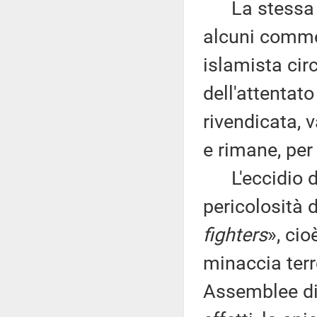
La stessa ip
alcuni commen
islamista circ
dell'attentat
rivendicata, 
e rimane, per
L'eccidio di
pericolosità 
fighters
», cio
minaccia terro
Assemblee di