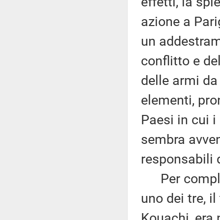
effetti, la s
azione a Parig
un addestrame
conflitto e d
delle armi da
elementi, pro
Paesi in cui 
sembra avvenu
responsabili 
Per complete
uno dei tre, i
Kouachi, era n