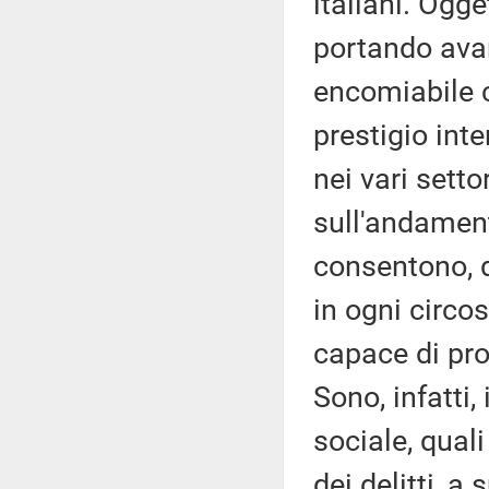
italiani. Ogge
portando avant
encomiabile c
prestigio inte
nei vari setto
sull'andament
consentono, d
in ogni circos
capace di prod
Sono, infatti,
sociale, quali
dei delitti, a