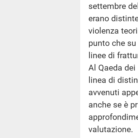
settembre del
erano distint
violenza teori
punto che su 
linee di frat
Al Qaeda dei 
linea di disti
avvenuti appe
anche se è p
approfondimen
valutazione.