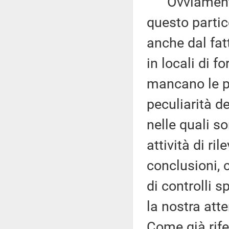
Ovviamente, 
questo partic
anche dal fatt
in locali di f
mancano le pr
peculiarità d
nelle quali so
attività di ri
conclusioni, 
di controlli s
la nostra att
Come già rife