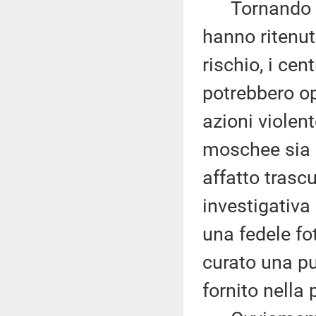
Tornando ai f
hanno ritenuto
rischio, i cen
potrebbero op
azioni violent
moschee sia g
affatto trascu
investigativa
una fedele f
curato una pu
fornito nella