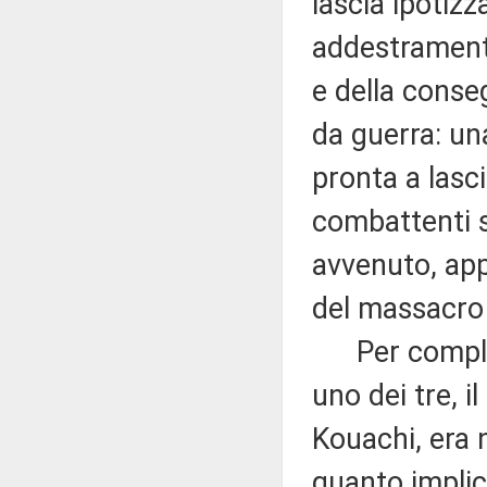
lascia ipotizz
addestramento
e della conse
da guerra: un
pronta a lasci
combattenti s
avvenuto, app
del massacro 
Per complete
uno dei tre, i
Kouachi, era n
quanto implica