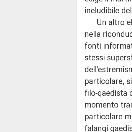
ineludibile de
Un altro ele
nella riconduc
fonti informat
stessi supers
dell'estremism
particolare, 
filo
-
qaedista 
momento trarr
particolare ma
falangi qaedis