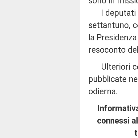
sono in missi
I deputati i
settantuno, c
la Presidenza 
resoconto del
Ulteriori co
pubblicate nel
odierna.
Informativa
connessi al
t