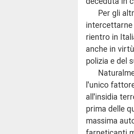
deceduta in c
Per gli altri 
intercettarne 
rientro in Ita
anche in virtù
polizia e del 
Naturalment
l'unico fattor
all'insidia ter
prima delle qu
massima autor
farneticanti m