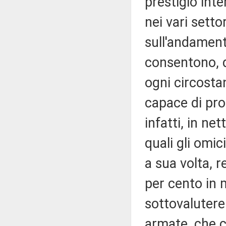
prestigio inte
nei vari settor
sull'andamento
consentono, d
ogni circostan
capace di prod
infatti, in ne
quali gli omici
a sua volta, r
per cento in 
sottovaluterei
armate, che c