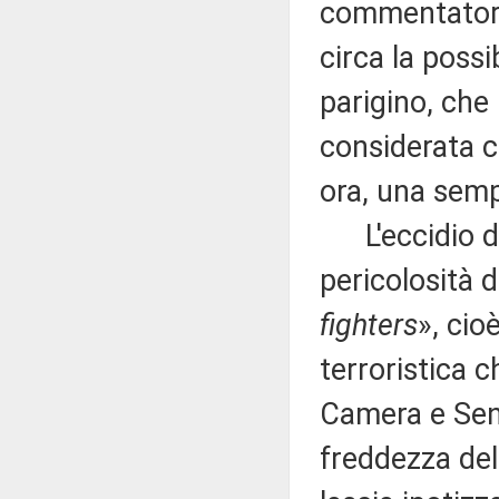
commentatori 
circa la possi
parigino, che
considerata c
ora, una semp
L'eccidio di
pericolosità 
fighters
», cio
terroristica c
Camera e Sena
freddezza del