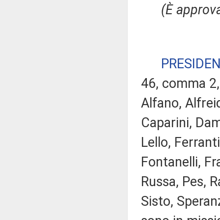
(È approva
PRESIDE
46, comma 2, 
Alfano, Alfrei
Caparini, Dam
Lello, Ferrant
Fontanelli, Fr
Russa, Pes, R
Sisto, Speranz