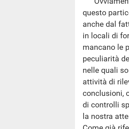
Ovviamente, 
questo partic
anche dal fatt
in locali di f
mancano le pr
peculiarità d
nelle quali so
attività di ri
conclusioni, 
di controlli s
la nostra att
Come già rife