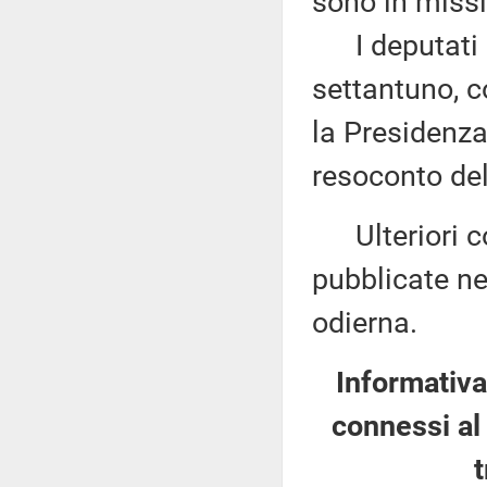
sono in missi
I deputati 
settantuno, c
la Presidenza
resoconto del
Ulteriori co
pubblicate nel
odierna.
Informativa
connessi al 
t