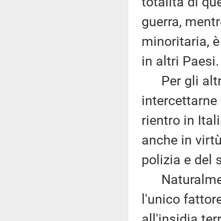
totalità di qu
guerra, mentr
minoritaria, 
in altri Paesi.
Per gli altri 
intercettarne
rientro in Ita
anche in virtù
polizia e del 
Naturalment
l'unico fattor
all'insidia ter