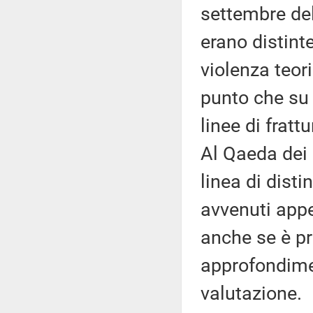
settembre del
erano distint
violenza teori
punto che su 
linee di frat
Al Qaeda dei 
linea di disti
avvenuti appe
anche se è p
approfondimen
valutazione.