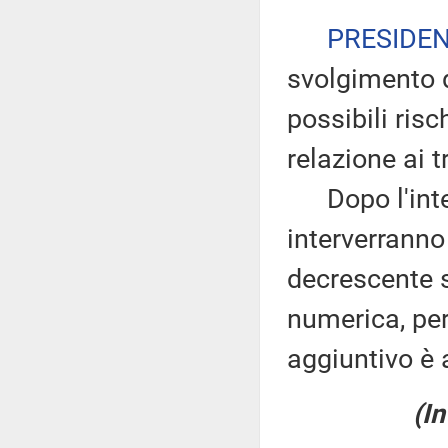
PRESIDE
svolgimento d
possibili ris
relazione ai tr
Dopo l'inter
interverranno
decrescente s
numerica, pe
aggiuntivo è 
(In