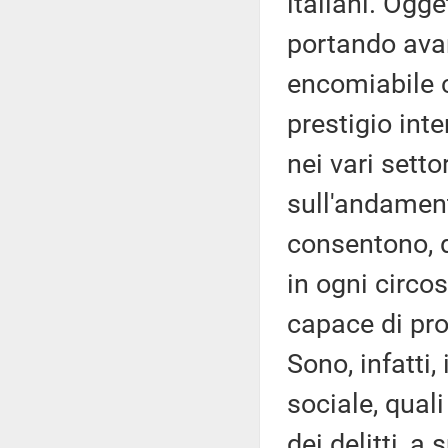
italiani. Ogge
portando avant
encomiabile c
prestigio inte
nei vari setto
sull'andament
consentono, d
in ogni circos
capace di prod
Sono, infatti,
sociale, quali
dei delitti, a