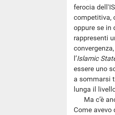
ferocia dell'I
competitiva, 
oppure se in 
rappresenti u
convergenza, 
l’
Islamic Stat
essere uno so
a sommarsi tr
lunga il livell
Ma c’è anche
Come avevo de