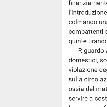
finanziamento
l'introduzione
colmando una 
combattenti s
quinte tirando
Riguardo ai r
domestici, s
violazione de
sulla circolaz
ossia del ma
servire a cos