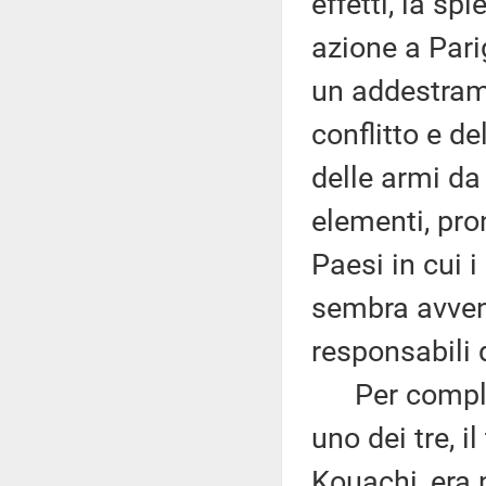
effetti, la s
azione a Parig
un addestrame
conflitto e d
delle armi da
elementi, pro
Paesi in cui 
sembra avvenu
responsabili 
Per complete
uno dei tre, i
Kouachi, era n