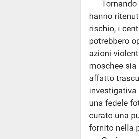
Tornando ai f
hanno ritenuto
rischio, i cen
potrebbero op
azioni violent
moschee sia g
affatto trascu
investigativa
una fedele f
curato una pu
fornito nella