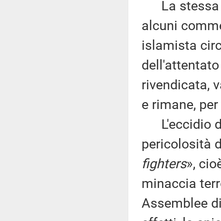
La stessa ip
alcuni commen
islamista circ
dell'attentat
rivendicata, 
e rimane, per
L'eccidio di
pericolosità 
fighters
», cio
minaccia terro
Assemblee di