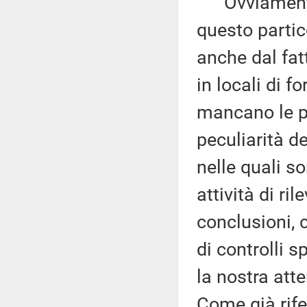
Ovviamente, 
questo partic
anche dal fatt
in locali di f
mancano le pr
peculiarità d
nelle quali so
attività di ri
conclusioni, 
di controlli s
la nostra att
Come già rife