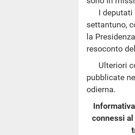
sono in missi
I deputati 
settantuno, c
la Presidenza
resoconto del
Ulteriori co
pubblicate nel
odierna.
Informativa
connessi al 
t