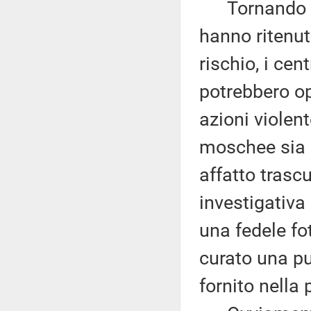
Tornando ai f
hanno ritenuto
rischio, i cen
potrebbero op
azioni violent
moschee sia g
affatto trascu
investigativa
una fedele f
curato una pu
fornito nella