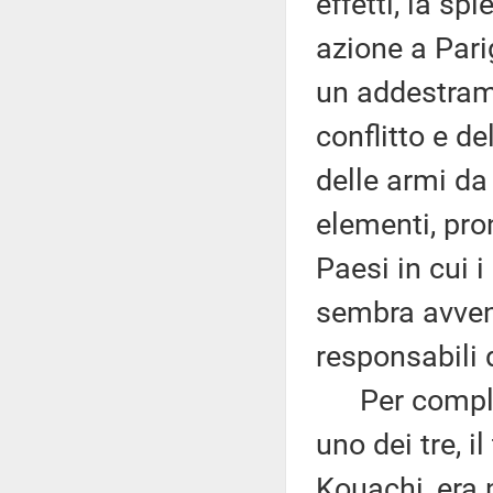
effetti, la s
azione a Parig
un addestrame
conflitto e d
delle armi da
elementi, pro
Paesi in cui 
sembra avvenu
responsabili 
Per complete
uno dei tre, i
Kouachi, era n