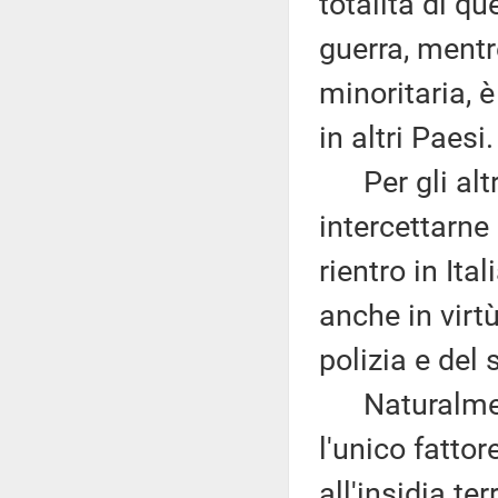
totalità di qu
guerra, mentr
minoritaria, 
in altri Paesi.
Per gli altri 
intercettarne
rientro in Ita
anche in virtù
polizia e del 
Naturalment
l'unico fattor
all'insidia ter