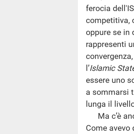
ferocia dell'I
competitiva, 
oppure se in 
rappresenti u
convergenza, 
l’
Islamic Stat
essere uno so
a sommarsi tr
lunga il livell
Ma c’è anche
Come avevo de