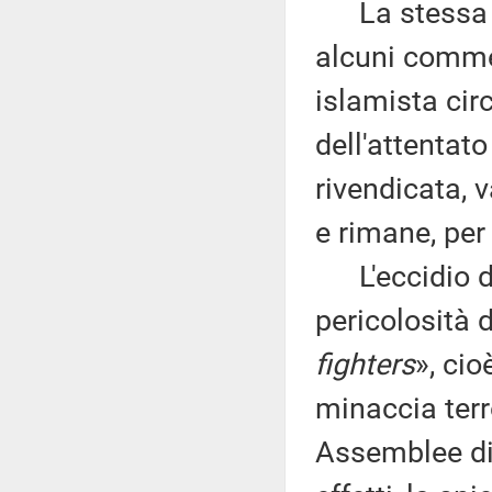
La stessa ip
alcuni commen
islamista circ
dell'attentat
rivendicata, 
e rimane, per
L'eccidio di
pericolosità 
fighters
», cio
minaccia terro
Assemblee di