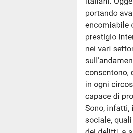
italiani. Ogge
portando avant
encomiabile c
prestigio inte
nei vari setto
sull'andament
consentono, d
in ogni circos
capace di prod
Sono, infatti,
sociale, quali
dei delitti, a