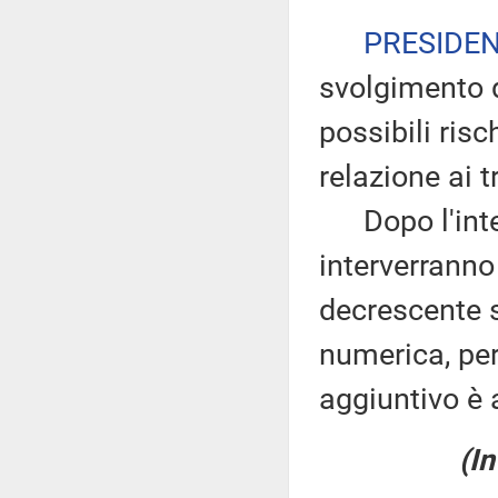
PRESIDE
svolgimento d
possibili ris
relazione ai tr
Dopo l'inter
interverranno
decrescente s
numerica, pe
aggiuntivo è 
(In