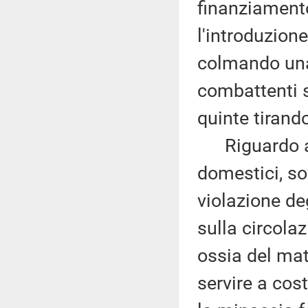
finanziamento
l'introduzione
colmando una 
combattenti s
quinte tirando
Riguardo ai r
domestici, s
violazione de
sulla circolaz
ossia del ma
servire a cos