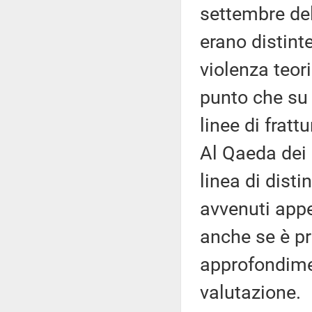
settembre del
erano distint
violenza teori
punto che su 
linee di frat
Al Qaeda dei 
linea di disti
avvenuti appe
anche se è p
approfondimen
valutazione.