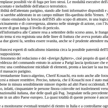
emplasse possibili vie di fuga per loro stessi. Le modalità esecutive dell
ontato e ineludibile dell'attacco terroristico.
tà dell'attentato parigino, stando alle fonti informative disponibili e al
, si sarebbe addestrato in un campo militare filo
-
qaedista dello Yemen. No
te stiano emulando la ferocia dell'ISIS allo scopo di attrarre, in una logi
vvicinamento e di convergenza, almeno nelle strategie di azione, con l’
Is
ere di gran lunga il livello di pericolo.
informativa alle Camere resa a settembre dello scorso anno, le frange qa
esto tema si era registrata una delle linee di frattura che aveva portato 
pena due giorni fa, sembra essere svanita, anche se è prudente attendere 
cesi esperti di radicalismo islamista circa la possibile paternità dell'I
e supposizione.
 fenomeno del reducismo e dei «
foreign fighters
», cioè proprio di quei d
reddezza del commando entrato in azione a Parigi lascia ipotizzare che es
ra: una combinazione micidiale di elementi, pronta a lasciare la sua trac
el massacro parigino.
ntaduenne franco-algerino, Cherif Kouachi, era noto anche alle forze di p
ncesi a misure restrittive. Preciso, tuttavia, che il Kouachi non è stato ma
bene in misura sensibilmente minore rispetto ad altri Paesi occidentali. Me
, infatti, cinquantatre le persone finora coinvolte nei trasferimenti verso
nazionalità italiana, due delle quali già
Pag. 3
segnalate nella precedent
 in un altro Paese europeo. La quasi totalità di queste persone è ancora a
e a monitorarne eventuali tentativi di rientro in Italia e a controllarne o