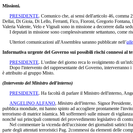
Missioni.
PRESIDENTE
. Comunico che, ai sensi dell'articolo 46, comma 
Dellai, Di Gioia, Di Lello, Ferranti, Fico, Fioroni, Gregorio Fontana,
Valeria Valente, Velo e Vignali sono in missione a decorrere dalla sed
I deputati in missione sono complessivamente settantuno, come risult
Ulteriori comunicazioni all'Assemblea saranno pubblicate nell’
all
Informativa urgente del Governo sui possibili rischi connessi al ter
PRESIDENTE
. L'ordine del giorno reca lo svolgimento di un'infor
Dopo l'intervento del rappresentante del Governo, interverranno i ra
è attribuito al gruppo Misto.
(Intervento del Ministro dell'interno)
PRESIDENTE
. Ha facoltà di parlare il Ministro dell'interno, Ang
ANGELINO ALFANO
,
Ministro dell'interno
. Signor Presidente, 
pubblica mondiale, mi hanno spinto ad accogliere prontamente l'invito a 
terrorismo di matrice islamica. Mi soffermerò sulle misure di vigilanza
nonché sui principali contenuti del provvedimento legislativo di contr
Nel commentare la vicenda dell'uccisione dei giornalisti satirici fran
parte degli attentati terroristici
Pag. 2
commessi da elementi delle compone