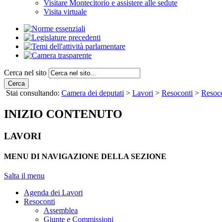
Visitare Montecitorio e assistere alle sedute
Visita virtuale
Cerca nel sito
Cerca
Stai consultando:
Camera dei deputati
>
Lavori
>
Resoconti
>
Resoco
INIZIO CONTENUTO
LAVORI
MENU DI NAVIGAZIONE DELLA SEZIONE
Salta il menu
Agenda dei Lavori
Resoconti
Assemblea
Giunte e Commissioni