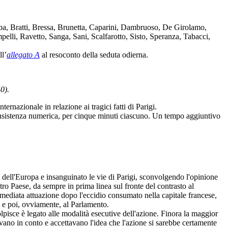
bba, Bratti, Bressa, Brunetta, Caparini, Dambruoso, De Girolamo,
pelli, Ravetto, Sanga, Sani, Scalfarotto, Sisto, Speranza, Tabacci,
ll’
allegato A
al resoconto della seduta odierna.
0).
ernazionale in relazione ai tragici fatti di Parigi.
onsistenza numerica, per cinque minuti ciascuno. Un tempo aggiuntivo
re dell'Europa e insanguinato le vie di Parigi, sconvolgendo l'opinione
tro Paese, da sempre in prima linea sul fronte del contrasto al
immediata attuazione dopo l'eccidio consumato nella capitale francese,
o e poi, ovviamente, al Parlamento.
pisce è legato alle modalità esecutive dell'azione. Finora la maggior
evano in conto e accettavano l'idea che l'azione si sarebbe certamente