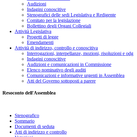
Audizioni
Indagini conoscitive
Stenografici delle sedi Legislativa e Redigente
Comitato per la legislazione
Bollettino degli Organi Collegiali
Attività Legislativa
Progetti di legge
Emendamenti
Attività di indirizzo, controllo e conoscitiva
Interrogazioni, interpellanze, mozioni, risoluzioni e odg
Indagini conoscitive
Audizioni e comunicazioni in Commissione
Elenco nominativo degli auditi
Comunicazioni e informative urgenti in Assemblea
Atti del Governo sottoposti a parere
Resoconto dell'Assemblea
Stenografico
Sommario
Documenti di seduta
Atti di indirizzo e controllo