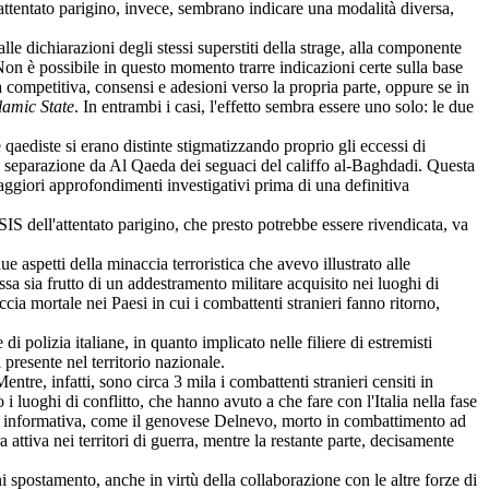
'attentato parigino, invece, sembrano indicare una modalità diversa,
le dichiarazioni degli stessi superstiti della strage, alla componente
n è possibile in questo momento trarre indicazioni certe sulla base
ca competitiva, consensi e adesioni verso la propria parte, oppure se in
lamic State
. In entrambi i casi, l'effetto sembra essere uno solo: le due
ediste si erano distinte stigmatizzando proprio gli eccessi di
alla separazione da Al Qaeda dei seguaci del califfo al-Baghdadi. Questa
maggiori approfondimenti investigativi prima di una definitiva
SIS dell'attentato parigino, che presto potrebbe essere rivendicata, va
ue aspetti della minaccia terroristica che avevo illustrato alle
sa sia frutto di un addestramento militare acquisito nei luoghi di
cia mortale nei Paesi in cui i combattenti stranieri fanno ritorno,
olizia italiane, in quanto implicato nelle filiere di estremisti
i presente nel territorio nazionale.
ntre, infatti, sono circa 3 mila i combattenti stranieri censiti in
 i luoghi di conflitto, che hanno avuto a che fare con l'Italia nella fase
e informativa, come il genovese Delnevo, morto in combattimento ad
ttiva nei territori di guerra, mentre la restante parte, decisamente
gni spostamento, anche in virtù della collaborazione con le altre forze di