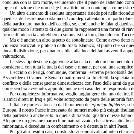
conclusa con la loro morte, escludendo che il piano dell'attentato cont
logica di azione che non esige il martirio, né lo contempla come esito sc
Un altro elemento di assoluta importanza risiede poi nella riconducibili
qaedista dell'estremismo islamico. Uno degli attentatori, in particolare
della particolare matrice dell'eccidio, se, cioè, anche le falangi qaedis
qualche modo l'attentato di due giorni fa rappresenti una forma di ria
forme di minaccia andrebbero a sommarsi tra loro, finendo con l'accresc
Ma c’è anche un altro aspetto da sottolineare. Come avevo detto nell'
violenza teorizzati e praticati dallo Stato Islamico, al punto che su qu
linea di distinzione, per quanto labile, alla luce dei fatti avvenuti ap
valutazione.
La stessa ipotesi che oggi viene affacciata da alcuni commentatori fran
considerata con tutta la tutela del caso e rimane, per ora, una semplic
L'eccidio di Parigi, comunque, conferma l'estrema pericolosità del
Assemblee di Camera e Senato quattro mesi fa. In effetti, la spietata f
conflitto e della conseguente dimestichezza con l'uso delle armi da guer
come sembra avvenuto, appunto, anche nel caso dei tre responsabili d
Per completezza informativa, voglio aggiungere che uno dei tre, il tre
islamici diretti in Iraq e più volte sottoposto da parte delle autorità fra
L'Italia è pur essa toccata dal fenomeno dei «
foreign fighters
», seb
Europa, il nostro Paese interessato da numeri molto più esigui: risultano
della partenza o anche solo in quella di transito; quattro di esse hanno 
Aleppo, e un giovane marocchino naturalizzato, che si trova attualmente
minoritaria, è deceduta in combattimento o è detenuta in altri Paesi.
Per gli altri residui casi, i nostri sforzi sono rivolti ad intercettarne 