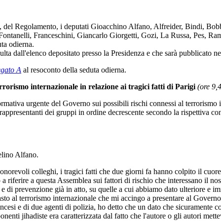
2, del Regolamento, i deputati Gioacchino Alfano, Alfreider, Bindi, Bo
 Fontanelli, Franceschini, Giancarlo Giorgetti, Gozi, La Russa, Pes, Ram
uta odierna.
a dall'elenco depositato presso la Presidenza e che sarà pubblicato ne
egato A
al resoconto della seduta odierna.
rorismo internazionale in relazione ai tragici fatti di Parigi
(ore 9,4
mativa urgente del Governo sui possibili rischi connessi al terrorismo int
ppresentanti dei gruppi in ordine decrescente secondo la rispettiva c
elino Alfano.
onorevoli colleghi, i tragici fatti che due giorni fa hanno colpito il cuo
riferire a questa Assemblea sui fattori di rischio che interessano il nos
 e di prevenzione già in atto, su quelle a cui abbiamo dato ulteriore e 
asto al terrorismo internazionale che mi accingo a presentare al Govern
cesi e di due agenti di polizia, ho detto che un dato che sicuramente col
nti jihadiste era caratterizzata dal fatto che l'autore o gli autori mett