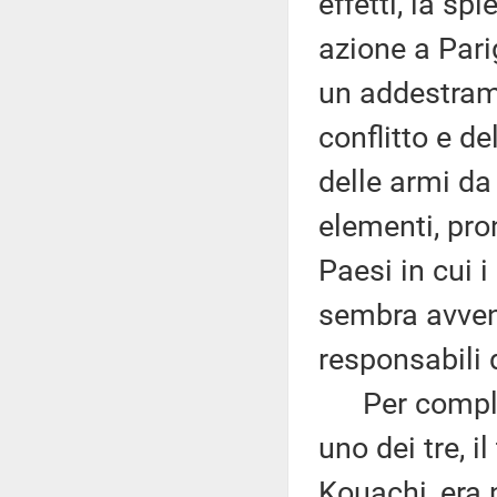
effetti, la s
azione a Parig
un addestrame
conflitto e d
delle armi da
elementi, pro
Paesi in cui 
sembra avvenu
responsabili 
Per complete
uno dei tre, i
Kouachi, era n