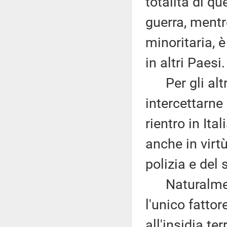
totalità di qu
guerra, mentr
minoritaria, 
in altri Paesi.
Per gli altri 
intercettarne
rientro in Ita
anche in virtù
polizia e del 
Naturalment
l'unico fattor
all'insidia ter