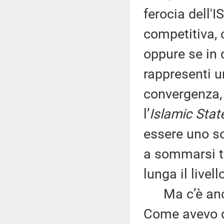
ferocia dell'I
competitiva, 
oppure se in 
rappresenti u
convergenza, 
l’
Islamic Stat
essere uno so
a sommarsi tr
lunga il livell
Ma c’è anche
Come avevo de