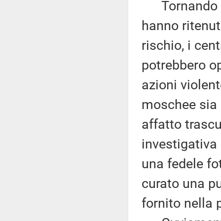
Tornando ai f
hanno ritenuto
rischio, i cen
potrebbero op
azioni violent
moschee sia g
affatto trascu
investigativa
una fedele f
curato una pu
fornito nella