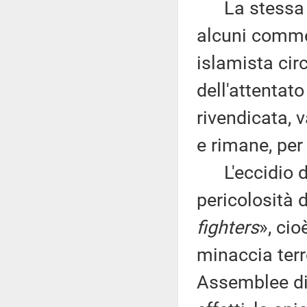
La stessa ip
alcuni commen
islamista circ
dell'attentat
rivendicata, 
e rimane, per
L'eccidio di
pericolosità 
fighters
», cio
minaccia terro
Assemblee di