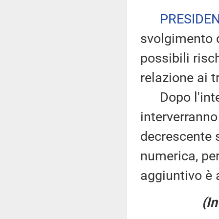
PRESIDE
svolgimento d
possibili ris
relazione ai tr
Dopo l'inter
interverranno
decrescente s
numerica, pe
aggiuntivo è 
(In