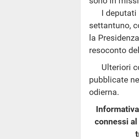
sono in missi
I deputati 
settantuno, c
la Presidenza
resoconto del
Ulteriori co
pubblicate nel
odierna.
Informativa
connessi al 
t