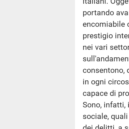
italiani. Ogge
portando avant
encomiabile c
prestigio inte
nei vari setto
sull'andament
consentono, d
in ogni circos
capace di prod
Sono, infatti,
sociale, quali
dei delitti, a