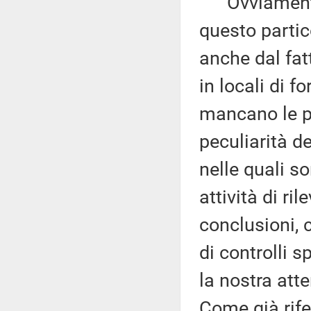
Ovviamente, 
questo partic
anche dal fatt
in locali di f
mancano le pr
peculiarità d
nelle quali so
attività di ri
conclusioni, 
di controlli s
la nostra att
Come già rife