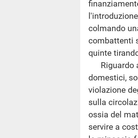
finanziamento
l'introduzione
colmando una 
combattenti s
quinte tirando
Riguardo ai r
domestici, s
violazione de
sulla circolaz
ossia del ma
servire a cos