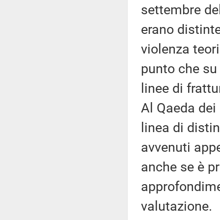
settembre del
erano distint
violenza teori
punto che su 
linee di frat
Al Qaeda dei 
linea di disti
avvenuti appe
anche se è p
approfondimen
valutazione.