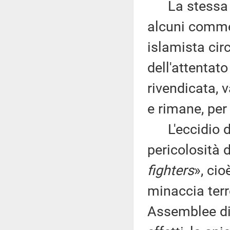
La stessa ip
alcuni commen
islamista circ
dell'attentat
rivendicata, 
e rimane, per
L'eccidio di
pericolosità 
fighters
», cio
minaccia terro
Assemblee di