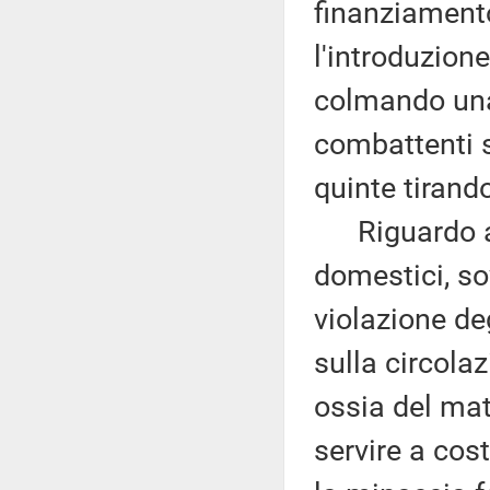
finanziamento
l'introduzione
colmando una 
combattenti s
quinte tirando
Riguardo ai r
domestici, s
violazione de
sulla circolaz
ossia del ma
servire a cos