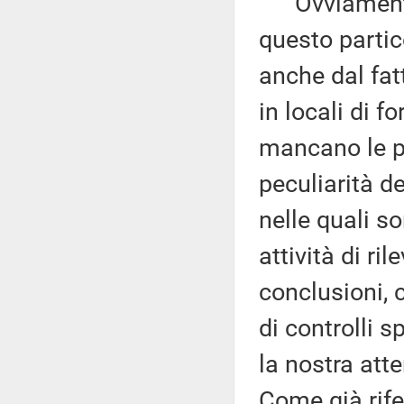
Ovviamente, 
questo partic
anche dal fatt
in locali di f
mancano le pr
peculiarità d
nelle quali so
attività di ri
conclusioni, 
di controlli s
la nostra att
Come già rife