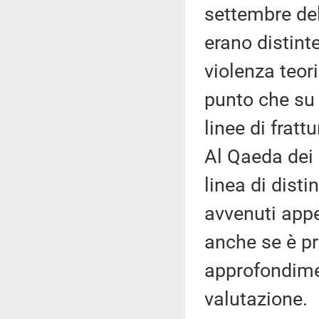
settembre del
erano distint
violenza teori
punto che su 
linee di frat
Al Qaeda dei 
linea di disti
avvenuti appe
anche se è p
approfondimen
valutazione.