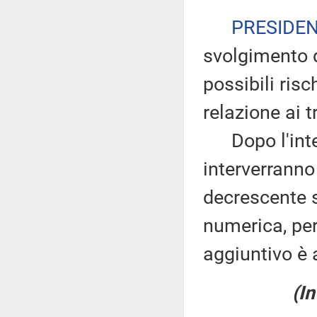
PRESIDE
svolgimento d
possibili ris
relazione ai tr
Dopo l'inter
interverranno
decrescente s
numerica, pe
aggiuntivo è 
(In