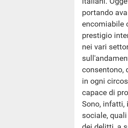
italiani. Ogge
portando avant
encomiabile c
prestigio inte
nei vari setto
sull'andament
consentono, d
in ogni circos
capace di prod
Sono, infatti,
sociale, quali
dei delitti, a