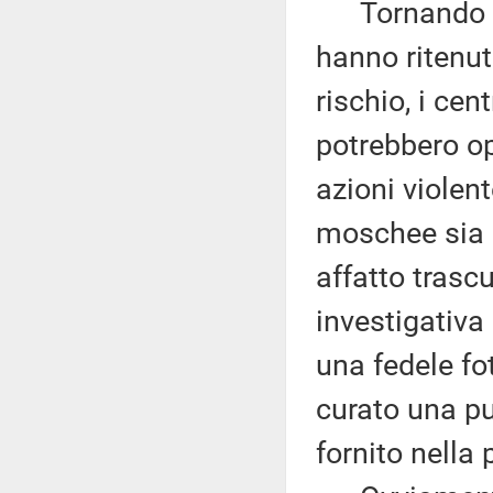
Tornando ai f
hanno ritenuto
rischio, i cen
potrebbero op
azioni violent
moschee sia g
affatto trascu
investigativa
una fedele f
curato una pu
fornito nella