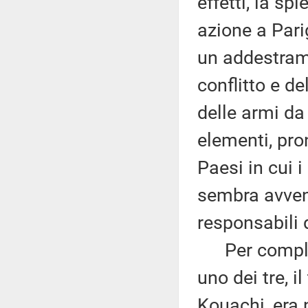
effetti, la s
azione a Parig
un addestrame
conflitto e d
delle armi da
elementi, pro
Paesi in cui 
sembra avvenu
responsabili 
Per complete
uno dei tre, i
Kouachi, era n