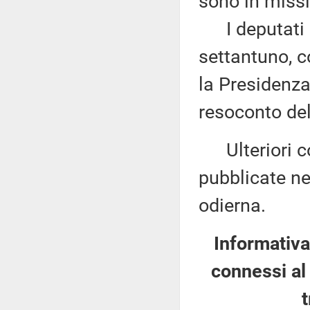
sono in missi
I deputati 
settantuno, c
la Presidenza
resoconto del
Ulteriori co
pubblicate nel
odierna.
Informativa
connessi al 
t