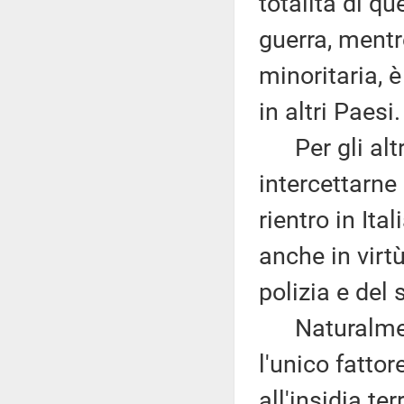
totalità di qu
guerra, mentr
minoritaria, 
in altri Paesi.
Per gli altri 
intercettarne
rientro in Ita
anche in virtù
polizia e del 
Naturalment
l'unico fattor
all'insidia ter