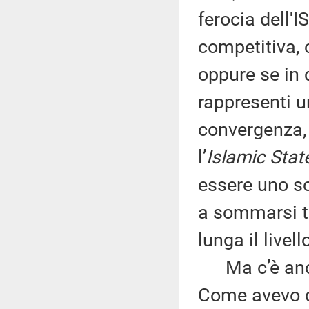
ferocia dell'I
competitiva, 
oppure se in 
rappresenti u
convergenza, 
l’
Islamic Stat
essere uno so
a sommarsi tr
lunga il livell
Ma c’è anche
Come avevo de