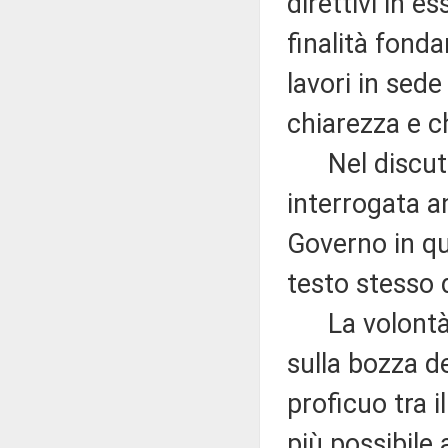
direttivi in e
finalità fond
lavori in sed
chiarezza e c
Nel discuter
interrogata a
Governo in que
testo stesso 
La volontà è 
sulla bozza de
proficuo tra i
più possibile 