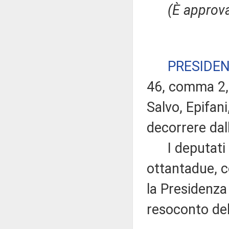
(È approva
PRESIDE
46, comma 2, 
Salvo, Epifan
decorrere dal
I deputati i
ottantadue, c
la Presidenza 
resoconto del