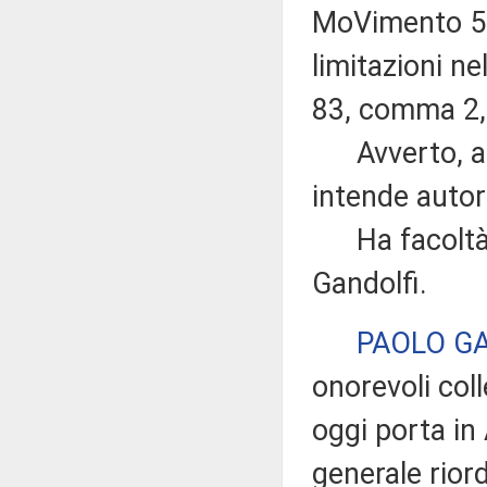
MoVimento 5 
limitazioni nel
83, comma 2,
Avverto, altr
intende autor
Ha facoltà di
Gandolfi.
PAOLO G
onorevoli col
oggi porta in
generale riord