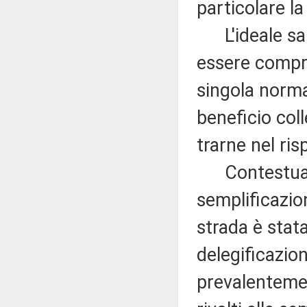
particolare la
L'ideale sa
essere compre
singola norma,
beneficio coll
trarne nel ris
Contestualme
semplificazio
strada è stat
delegificazio
prevalentemen