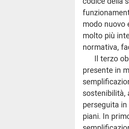
codice della s
funzionamento
modo nuovo e 
molto più in
normativa, fa
Il terzo obi
presente in m
semplificazion
sostenibilità,
perseguita in
piani. In prim
semplificazion