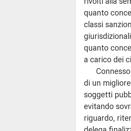
rivolti alla s
quanto concer
classi sanzion
giurisdizional
quanto concer
a carico dei ci
Connesso all'
di un miglior
soggetti pubb
evitando sovr
riguardo, rite
delega finali