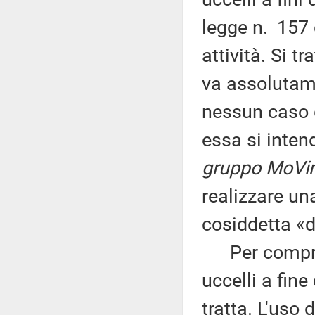
legge n. 157 
attività. Si t
va assolutame
nessun caso gi
essa si inten
gruppo MoVim
realizzare una
cosiddetta «di
Per compre
uccelli a fine
tratta. L'uso 