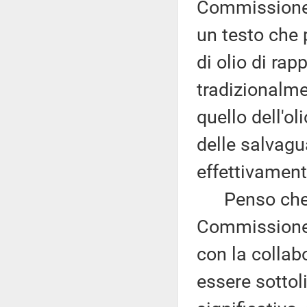
Commissione A
un testo che p
di olio di ra
tradizionalme
quello dell'ol
delle salvagu
effettivament
Penso che qu
Commissione A
con la collabo
essere sottol