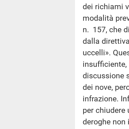
dei richiami 
modalità previ
n. 157, che d
dalla direttiv
uccelli». Que
insufficiente
discussione s
dei nove, per
infrazione. I
per chiudere 
deroghe non i