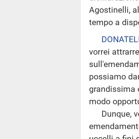
Agostinelli, 
tempo a dispo
DONATEL
vorrei attrarre
sull'emendam
possiamo dare
grandissima c
modo opport
Dunque, vor
emendamento 
uccelli a fin