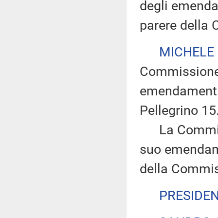
degli emendam
parere della
MICHELE
Commissione e
emendamenti 
Pellegrino 15
La Commissi
suo emendam
della Commiss
PRESIDE