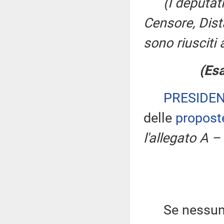
(I deputat
Censore, Dis
sono riusciti
(Esa
PRESIDE
delle
propost
l'allegato A –
Se nessuno c