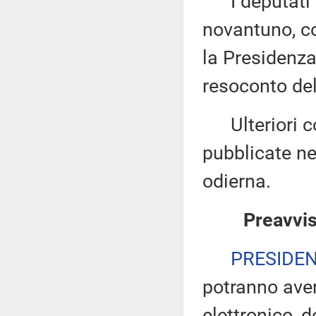
I deputati 
novantuno, co
la Presidenza
resoconto del
Ulteriori co
pubblicate nel
odierna.
Preavvis
PRESIDE
potranno ave
elettronico, 