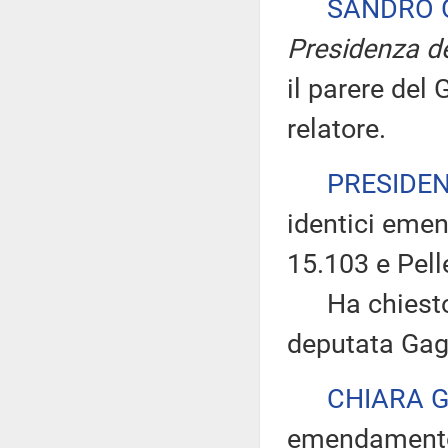
SANDRO 
Presidenza de
il parere del
relatore.
PRESIDE
identici eme
15.103 e Pell
Ha chiesto di
deputata Gagn
CHIARA 
emendamento 