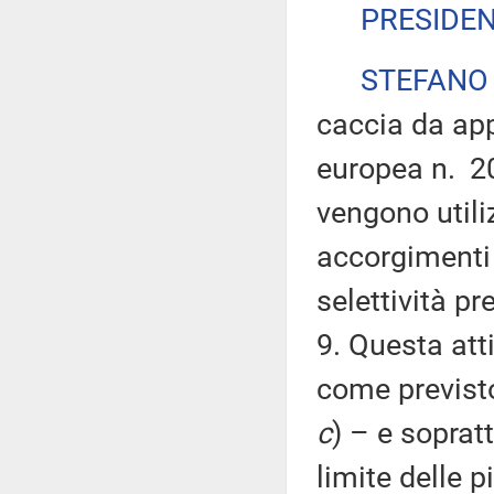
PRESIDE
STEFANO
caccia da app
europea n. 20
vengono utiliz
accorgimenti 
selettività p
9. Questa att
come previsto
c
) – e sopratt
limite delle p