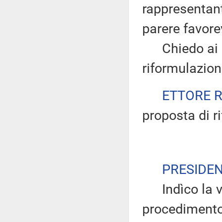
rappresentan
parere favore
Chiedo ai pr
riformulazio
ETTORE 
proposta di r
PRESIDE
Indìco la vo
procedimento 