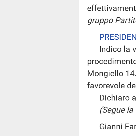
effettivament
gruppo Parti
PRESIDE
Indìco la vo
procedimento 
Mongiello 14.
favorevole d
Dichiaro ape
(Segue la v
Gianni Farin