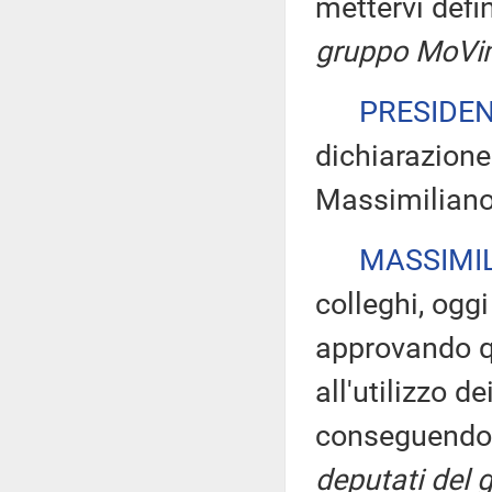
mettervi defi
gruppo MoVim
PRESIDE
dichiarazione 
Massimiliano 
MASSIMIL
colleghi, ogg
approvando q
all'utilizzo de
conseguendo u
deputati del 