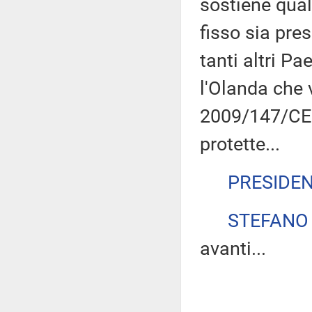
sostiene qua
fisso sia pre
tanti altri P
l'Olanda che 
2009/147/CE a
protette...
PRESIDE
STEFANO
avanti...