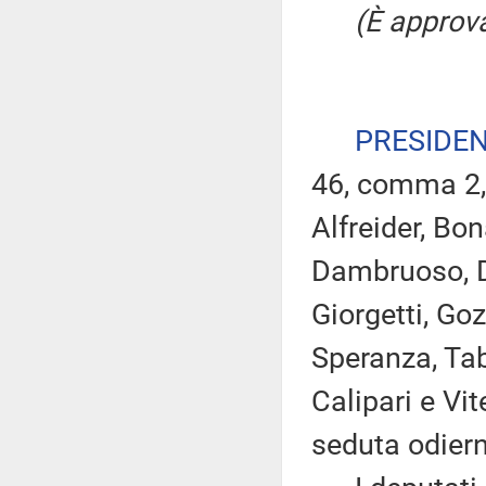
(È approva
PRESIDE
46, comma 2, 
Alfreider, Bo
Dambruoso, Di
Giorgetti, Goz
Speranza, Taba
Calipari e Vit
seduta odier