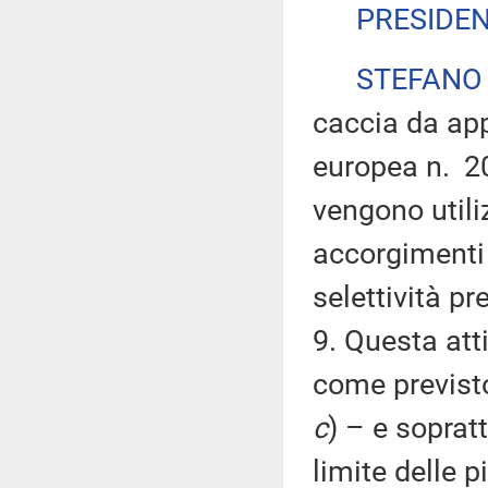
PRESIDE
STEFANO
caccia da app
europea n. 20
vengono utiliz
accorgimenti 
selettività p
9. Questa att
come previsto
c
) – e sopratt
limite delle p