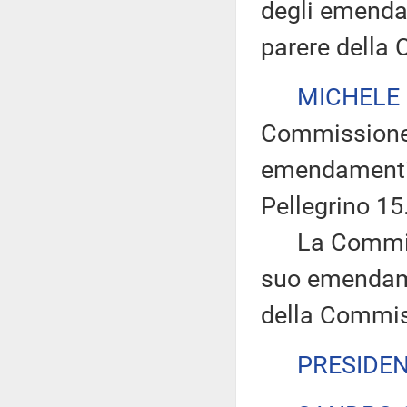
degli emendam
parere della
MICHELE
Commissione e
emendamenti 
Pellegrino 15
La Commissi
suo emendam
della Commiss
PRESIDE