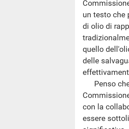
Commissione A
un testo che p
di olio di ra
tradizionalme
quello dell'ol
delle salvagu
effettivament
Penso che qu
Commissione A
con la collabo
essere sottol