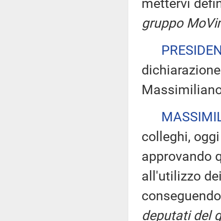
mettervi defi
gruppo MoVim
PRESIDE
dichiarazione 
Massimiliano 
MASSIMIL
colleghi, ogg
approvando q
all'utilizzo de
conseguendo u
deputati del 