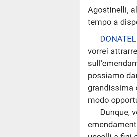
Agostinelli, 
tempo a dispo
DONATEL
vorrei attrarre
sull'emendam
possiamo dare
grandissima c
modo opport
Dunque, vor
emendamento 
uccelli a fin