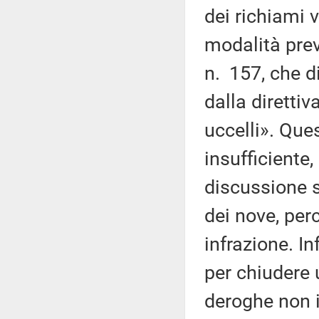
dei richiami 
modalità previ
n. 157, che d
dalla direttiv
uccelli». Que
insufficiente
discussione s
dei nove, per
infrazione. I
per chiudere 
deroghe non i