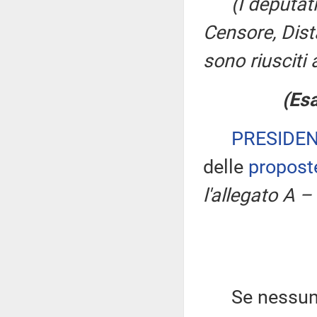
(I deputat
Censore, Dis
sono riusciti
(Esa
PRESIDE
delle
propost
l'allegato A –
Se nessuno c