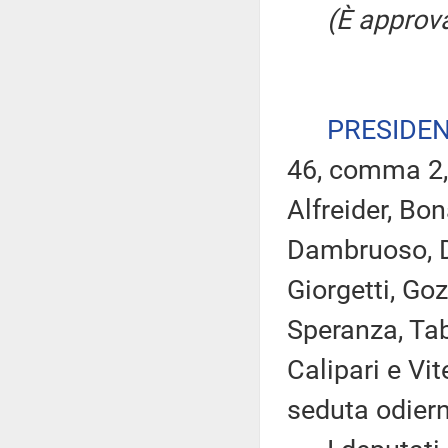
(È approva
PRESIDE
46, comma 2, 
Alfreider, Bo
Dambruoso, Di
Giorgetti, Goz
Speranza, Taba
Calipari e Vit
seduta odier