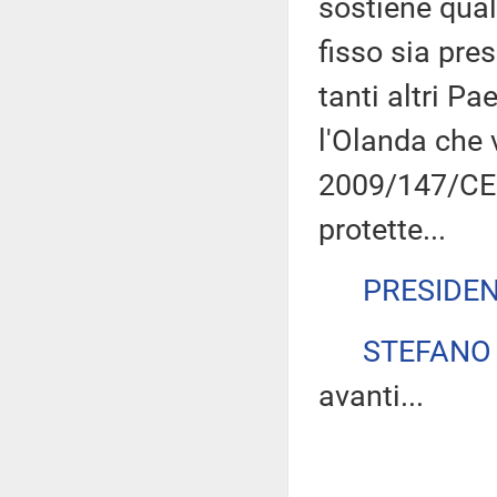
sostiene qua
fisso sia pre
tanti altri P
l'Olanda che 
2009/147/CE a
protette...
PRESIDE
STEFANO
avanti...