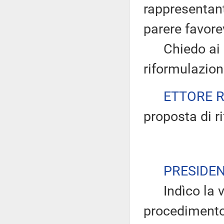
rappresentan
parere favore
Chiedo ai pr
riformulazio
ETTORE 
proposta di r
PRESIDE
Indìco la vo
procedimento 