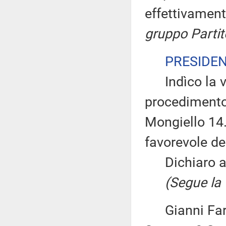
effettivament
gruppo Parti
PRESIDE
Indìco la vo
procedimento 
Mongiello 14.
favorevole d
Dichiaro ape
(Segue la v
Gianni Farin