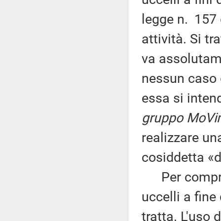
legge n. 157 
attività. Si t
va assolutame
nessun caso gi
essa si inten
gruppo MoVim
realizzare una
cosiddetta «di
Per compre
uccelli a fine
tratta. L'uso 