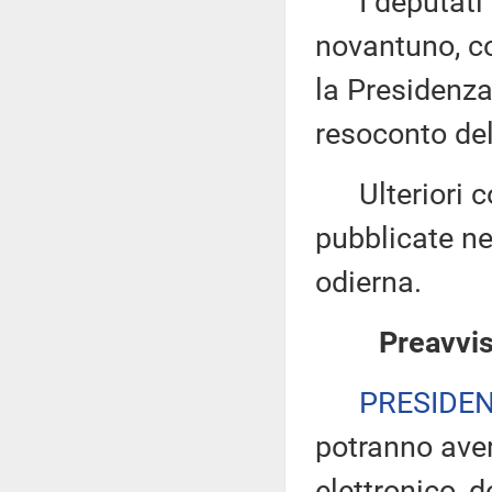
I deputati 
novantuno, co
la Presidenza
resoconto del
Ulteriori co
pubblicate nel
odierna.
Preavvis
PRESIDE
potranno ave
elettronico, 