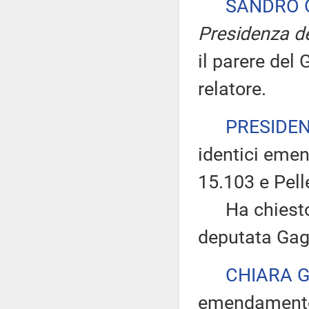
SANDRO 
Presidenza de
il parere del
relatore.
PRESIDE
identici eme
15.103 e Pell
Ha chiesto di
deputata Gagn
CHIARA 
emendamento 