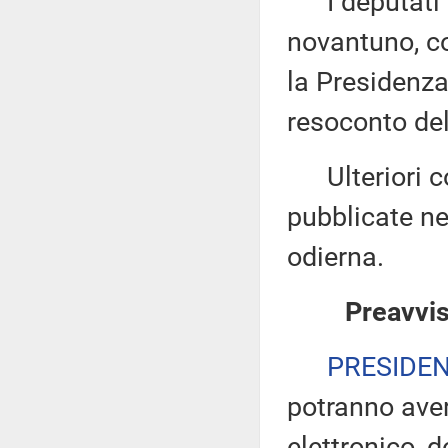
I deputati 
novantuno, co
la Presidenza
resoconto del
Ulteriori co
pubblicate nel
odierna.
Preavvis
PRESIDE
potranno ave
elettronico, 