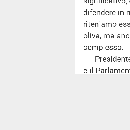
significativo
difendere in 
riteniamo esse
oliva, ma anc
complesso.
Presidente, 
e il Parlamen
nella consapev
nostre produz
qualità, vanno
tutela e di d
consuma, che