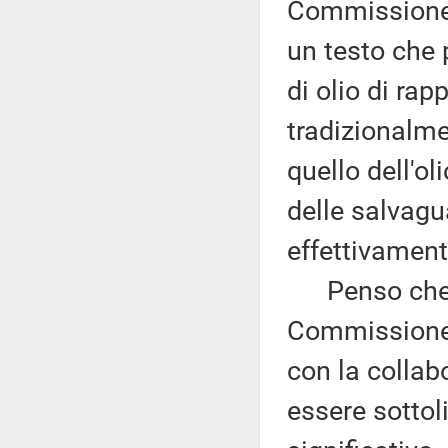
Commissione A
un testo che p
di olio di ra
tradizionalme
quello dell'ol
delle salvagu
effettivament
Penso che qu
Commissione A
con la collabo
essere sottol