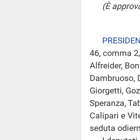
(È approva
PRESIDE
46, comma 2, 
Alfreider, Bo
Dambruoso, Di
Giorgetti, Goz
Speranza, Taba
Calipari e Vit
seduta odier