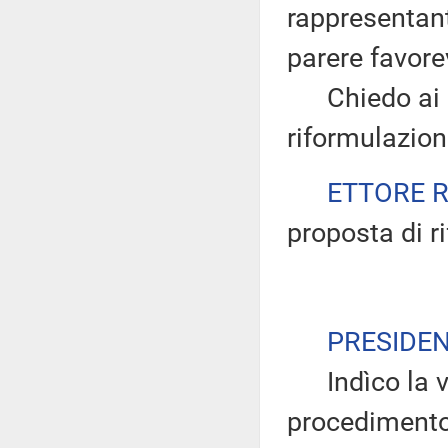
rappresentan
parere favore
Chiedo ai pr
riformulazio
ETTORE 
proposta di r
PRESIDE
Indìco la vo
procedimento 