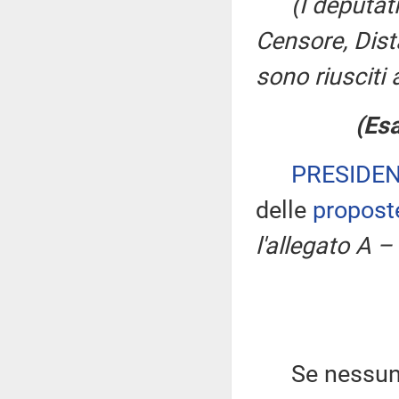
(I deputat
Censore, Dis
sono riusciti
(Esa
PRESIDE
delle
propost
l'allegato A –
Se nessuno c