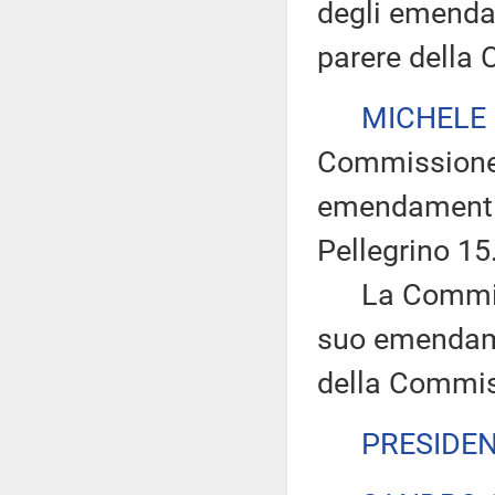
degli emendam
parere della
MICHELE
Commissione e
emendamenti 
Pellegrino 15
La Commissi
suo emendam
della Commiss
PRESIDE