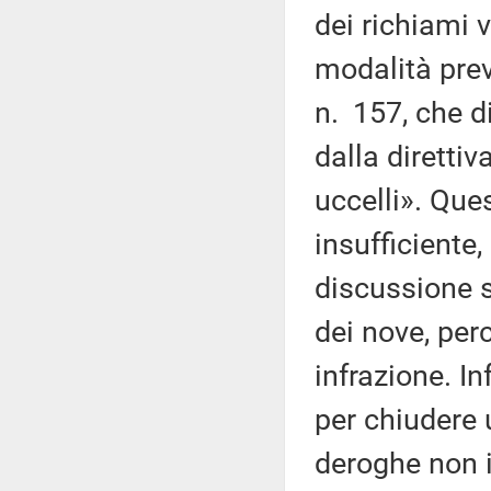
dei richiami 
modalità previ
n. 157, che d
dalla direttiv
uccelli». Que
insufficiente
discussione s
dei nove, per
infrazione. I
per chiudere 
deroghe non i