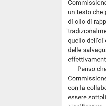
Commissione A
un testo che p
di olio di ra
tradizionalme
quello dell'ol
delle salvagu
effettivament
Penso che qu
Commissione A
con la collabo
essere sottol