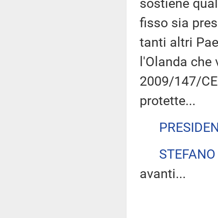
sostiene qua
fisso sia pre
tanti altri P
l'Olanda che 
2009/147/CE a
protette...
PRESIDE
STEFANO
avanti...