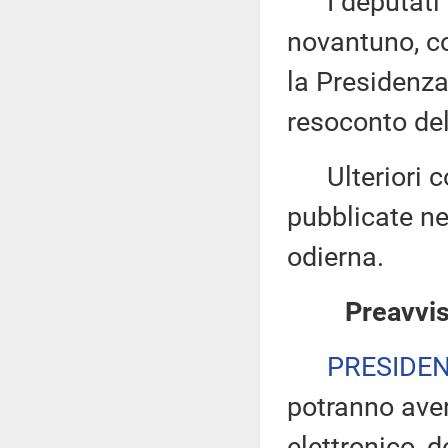
I deputati 
novantuno, co
la Presidenza
resoconto del
Ulteriori co
pubblicate nel
odierna.
Preavvis
PRESIDE
potranno ave
elettronico, 