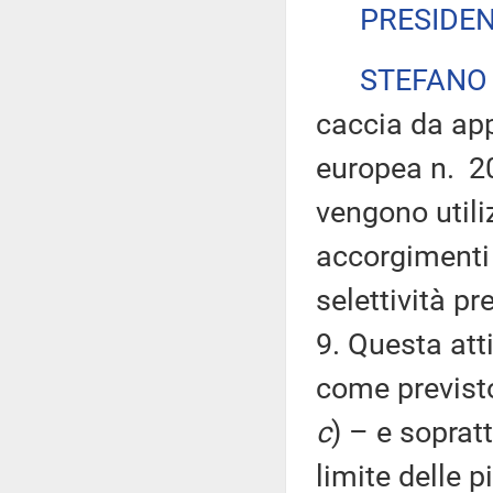
PRESIDE
STEFANO
caccia da app
europea n. 20
vengono utiliz
accorgimenti 
selettività p
9. Questa att
come previsto
c
) – e sopratt
limite delle p