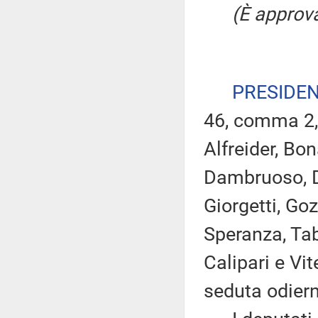
(È approva
PRESIDE
46, comma 2, 
Alfreider, Bo
Dambruoso, Di
Giorgetti, Goz
Speranza, Taba
Calipari e Vit
seduta odier