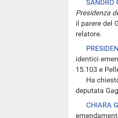
SANDRO 
Presidenza de
il parere del
relatore.
PRESIDE
identici eme
15.103 e Pell
Ha chiesto di
deputata Gagn
CHIARA 
emendamento 