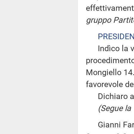
effettivament
gruppo Parti
PRESIDE
Indìco la vo
procedimento 
Mongiello 14.
favorevole d
Dichiaro ape
(Segue la v
Gianni Farin