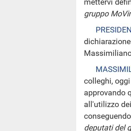
mettervi defi
gruppo MoVim
PRESIDE
dichiarazione 
Massimiliano 
MASSIMIL
colleghi, ogg
approvando q
all'utilizzo de
conseguendo u
deputati del 