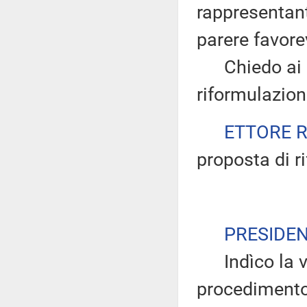
rappresentan
parere favore
Chiedo ai pr
riformulazio
ETTORE 
proposta di r
PRESIDE
Indìco la vo
procedimento 