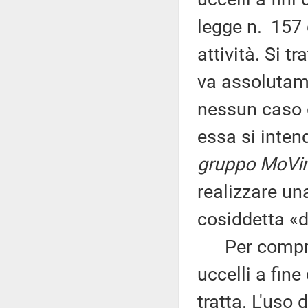
legge n. 157 
attività. Si t
va assolutame
nessun caso gi
essa si inten
gruppo MoVim
realizzare una
cosiddetta «di
Per compre
uccelli a fine
tratta. L'uso 