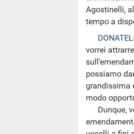
Agostinelli, 
tempo a dispo
DONATEL
vorrei attrarre
sull'emendam
possiamo dare
grandissima c
modo opport
Dunque, vor
emendamento 
uccelli a fin