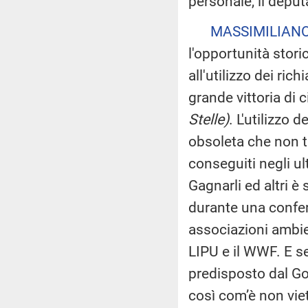
personale, il depu
MASSIMILIANO
l'opportunità stor
all'utilizzo dei ric
grande vittoria di c
Stelle)
. L'utilizzo 
obsoleta che non 
conseguiti negli u
Gagnarli ed altri è
durante una confer
associazioni ambien
LIPU e il WWF. E s
predisposto dal Gov
così com’è non vieta