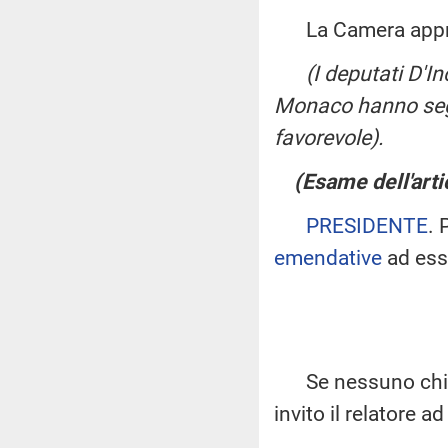
La Camera app
(I deputati D'I
Monaco hanno segn
favorevole).
(Esame dell'arti
PRESIDENTE
. 
emendative
ad ess
Se nessuno chiede
invito il relatore 