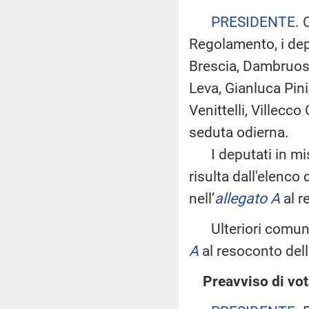
PRESIDENTE
. 
Regolamento, i dep
Brescia, Dambruoso,
Leva, Gianluca Pini
Venittelli, Villecco
seduta odierna.
I deputati in mi
risulta dall'elenco
nell’
allegato A
al r
Ulteriori comunic
A
al resoconto dell
Preavviso di vot