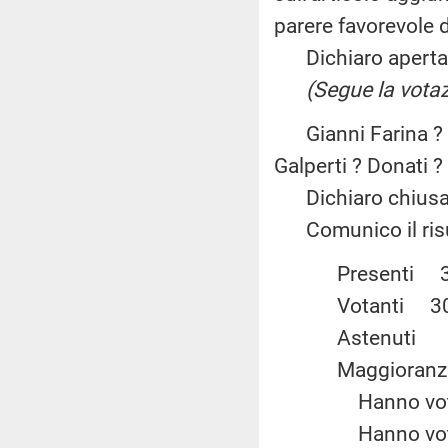
parere favorevole 
Dichiaro aperta l
(Segue la votaz
Gianni Farina ? F
Galperti ? Donati ?
Dichiaro chiusa 
Comunico il risul
Present
Votanti
Astenu
Maggiora
Hanno vot
Hanno vot