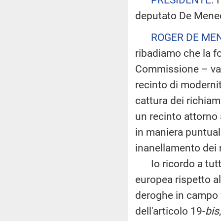
deputato De Menec
ROGER DE ME
ribadiamo che la f
Commissione – va p
recinto di modernità
cattura dei richiami
un recinto attorno 
in maniera puntuale,
inanellamento dei r
Io ricordo a tutti 
europea rispetto al
deroghe in campo v
dell'articolo 19-
bis