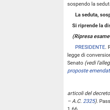
sospendo la seduta
La seduta, sosp
Si riprende la d
(Ripresa esame 
PRESIDENTE
. 
legge di conversion
Senato
(vedi l'all
proposte emendat
articoli del decret
– A.C.
2325
).
Passi
1.66.