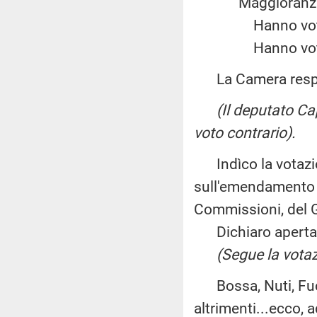
Maggiora
Hanno vot
Hanno vot
La Camera resp
(Il deputato C
voto contrario).
Indìco la votazio
sull'emendamento B
Commissioni, del G
Dichiaro aperta l
(Segue la votaz
Bossa, Nuti, Fucci
altrimenti...ecco,