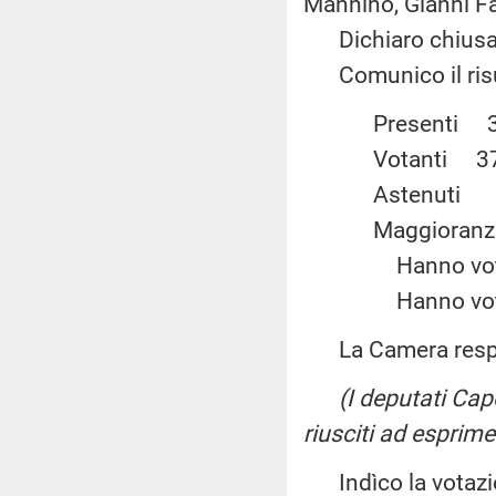
Mannino, Gianni Fa
Dichiaro chiusa 
Comunico il risul
Present
Votanti
Astenu
Maggiora
Hanno vot
Hanno vot
La Camera resp
(I deputati Ca
riusciti ad esprime
Indìco la votazio