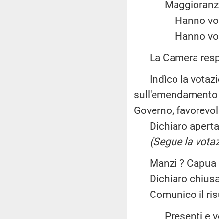
Maggiora
Hanno vot
Hanno vot
La Camera resp
Indìco la votazio
sull'emendamento B
Governo, favorevol
Dichiaro aperta l
(Segue la votaz
Manzi ? Capua ? Vit
Dichiaro chiusa 
Comunico il risul
Presenti e