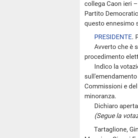
collega Caon ieri –
Partito Democratic
questo ennesimo sm
PRESIDENTE
. 
Avverto che è sta
procedimento elett
Indìco la votazio
sull'emendamento Si
Commissioni e del G
minoranza.
Dichiaro aperta l
(Segue la votaz
Tartaglione, Ginobl