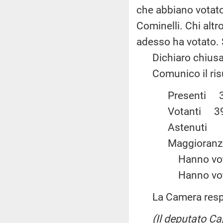
che abbiano votato 
Cominelli. Chi altr
adesso ha votato. 
Dichiaro chiusa 
Comunico il risul
Present
Votanti
Astenu
Maggiora
Hanno vot
Hanno vot
La Camera resp
(Il deputato C