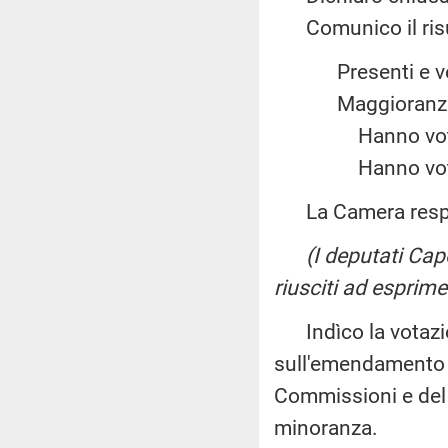
Comunico il risul
Presenti e
Maggiora
Hanno vot
Hanno vot
La Camera resp
(I deputati Ca
riusciti ad esprime
Indìco la votazio
sull'emendamento M
Commissioni e del G
minoranza.