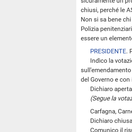
sicuramente un pro
chiusi, perché le 
Non si sa bene chi d
Polizia penitenzia
essere un element
PRESIDENTE
. 
Indìco la votazio
sull'emendamento G
del Governo e con i
Dichiaro aperta l
(Segue la votaz
Carfagna, Carneval
Dichiaro chiusa 
Comunico il risul