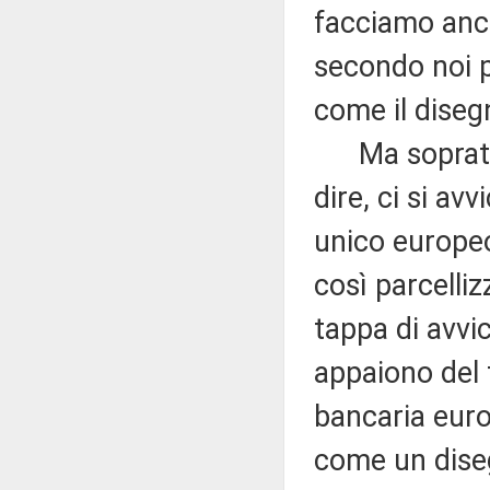
facciamo anch
secondo noi p
come il diseg
Ma soprattut
dire, ci si av
unico europeo
così parcelli
tappa di avv
appaiono del t
bancaria eur
come un dise