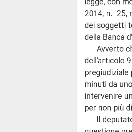
legge, con mo
2014, n. 25, 
dei soggetti te
della Banca d'
Avverto che,
dell'articolo 9
pregiudiziale 
minuti da uno
intervenire u
per non più d
Il deputato B
questione pre