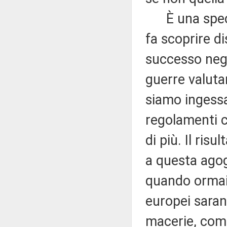
È una specie 
fa scoprire 
successo negli
guerre valutar
siamo ingessa
regolamenti c
di più. Il ris
a questa agog
quando ormai 
europei saran
macerie, come