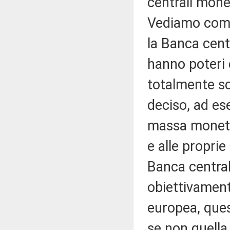
centrali monet
Vediamo come
la Banca cent
hanno poteri 
totalmente s
deciso, ad es
massa monetar
e alle proprie
Banca centra
obiettivament
europea, ques
se non quella d