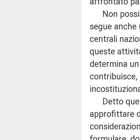
affrontato p
Non possiamo
segue anche u
centrali nazio
queste attivit
determina un 
contribuisce, 
incostituziona
Detto questo
approfittare 
considerazioni
formulare, do