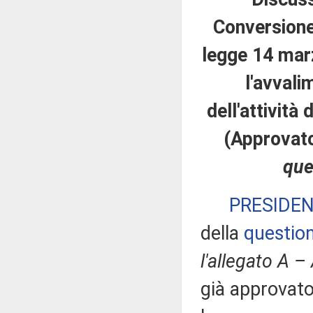
Conversione 
legge 14 marz
l'avvali
dell'attività 
(Approvat
que
PRESIDE
della
question
l'allegato A –
già approvato