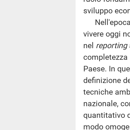
sviluppo eco
Nell'epoca d
vivere oggi n
nel
reporting
completezza d
Paese. In que
definizione de
tecniche ambi
nazionale, con
quantitativo 
modo omogene