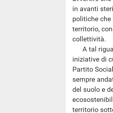
in avanti ste
politiche che
territorio, co
collettività.
A tal riguard
iniziative di 
Partito Socia
sempre andat
del suolo e de
ecosostenibi
territorio sot