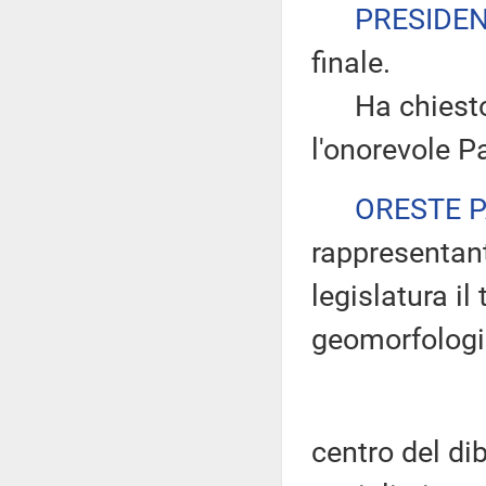
PRESIDE
finale.
Ha chiesto d
l'onorevole Pa
ORESTE 
rappresentant
legislatura il
geomorfologic
centro del dib