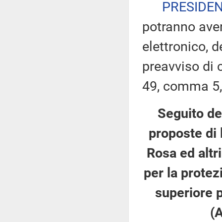
PRESIDE
potranno ave
elettronico, 
preavviso di c
49, comma 5,
Seguito del
proposte di l
Rosa ed altr
per la protez
superiore p
(