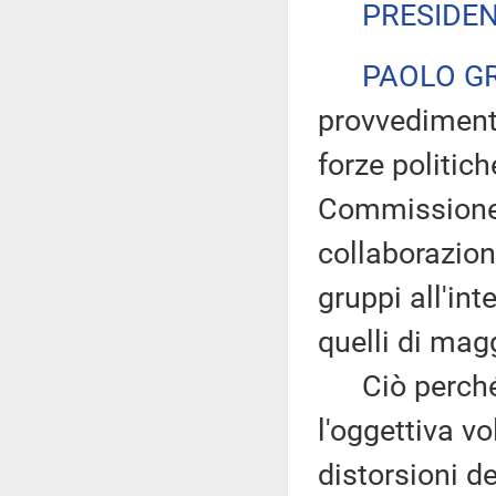
PRESIDE
PAOLO G
provvedimento
forze politich
Commissione 
collaborazione
gruppi all'in
quelli di mag
Ciò perché s
l'oggettiva vo
distorsioni d