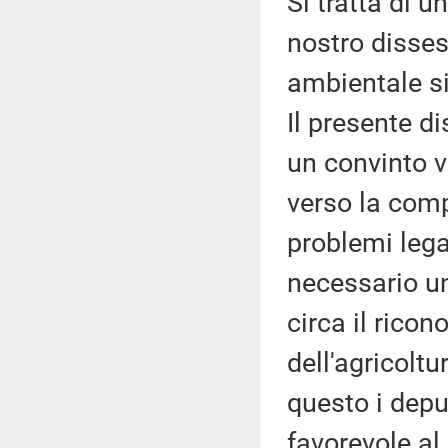
Si tratta di u
nostro disses
ambientale s
Il presente d
un convinto 
verso la comp
problemi lega
necessario u
circa il rico
dell'agricoltu
questo i depu
favorevole a