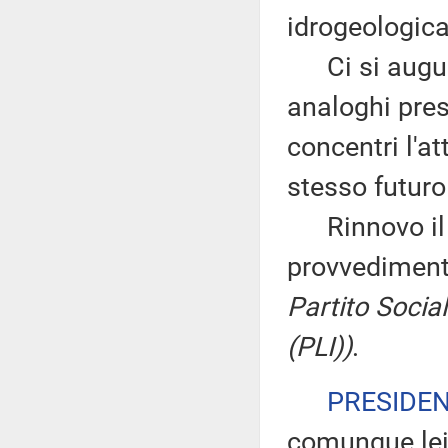
idrogeologica
Ci si augura 
analoghi prese
concentri l'a
stesso futuro
Rinnovo il vo
provvedimen
Partito Sociali
(PLI))
.
PRESIDE
comunque lei 