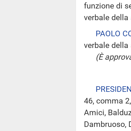
funzione di s
verbale della
PAOLO C
verbale della 
(È approva
PRESIDE
46, comma 2, 
Amici, Balduz
Dambruoso, De