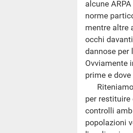
alcune ARPA s
norme partico
mentre altre 
occhi davanti 
dannose per l
Ovviamente in
prime e dove
Riteniamo, p
per restituire
controlli ambi
popolazioni ve