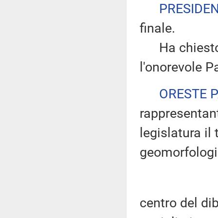
PRESIDE
finale.
Ha chiesto d
l'onorevole Pa
ORESTE 
rappresentant
legislatura il
geomorfologic
centro del dib