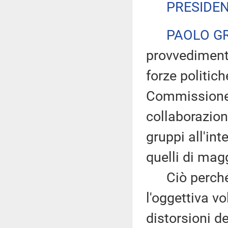
PRESIDE
PAOLO G
provvedimento
forze politich
Commissione 
collaborazione
gruppi all'in
quelli di mag
Ciò perché s
l'oggettiva vo
distorsioni d