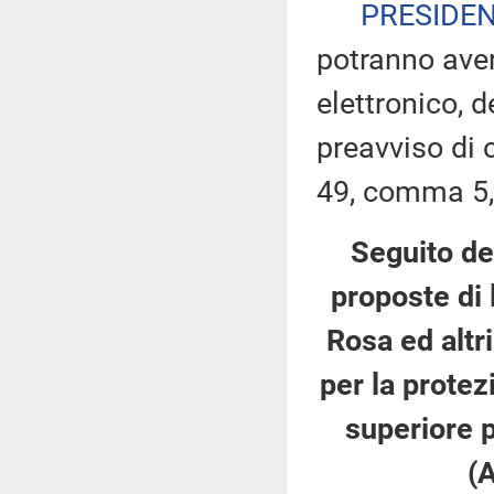
PRESIDE
potranno ave
elettronico, 
preavviso di c
49, comma 5,
Seguito del
proposte di l
Rosa ed altr
per la protez
superiore p
(