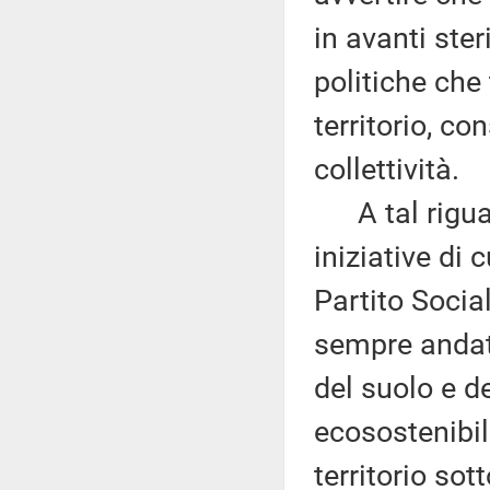
in avanti ste
politiche che
territorio, co
collettività.
A tal riguard
iniziative di 
Partito Socia
sempre andat
del suolo e de
ecosostenibi
territorio sot