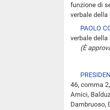
funzione di s
verbale della
PAOLO C
verbale della 
(È approva
PRESIDE
46, comma 2, 
Amici, Balduz
Dambruoso, De