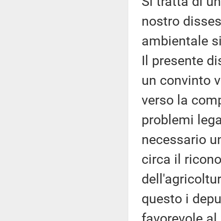
Si tratta di u
nostro disses
ambientale s
Il presente d
un convinto 
verso la comp
problemi lega
necessario u
circa il rico
dell'agricoltu
questo i depu
favorevole a