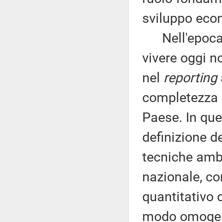
sviluppo eco
Nell'epoca d
vivere oggi n
nel
reporting
completezza d
Paese. In que
definizione de
tecniche ambi
nazionale, con
quantitativo 
modo omogene