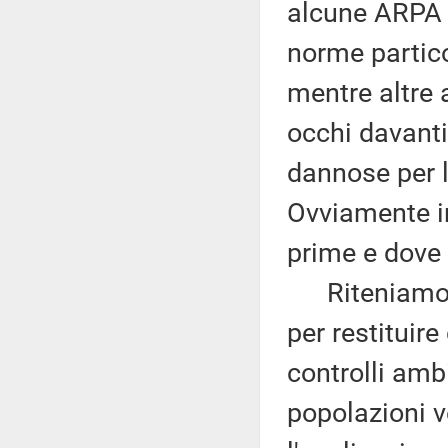
alcune ARPA s
norme partico
mentre altre 
occhi davanti 
dannose per l
Ovviamente in
prime e dove
Riteniamo, p
per restituire
controlli ambi
popolazioni ve