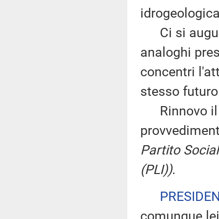
idrogeologica
Ci si augura 
analoghi prese
concentri l'a
stesso futuro
Rinnovo il vo
provvedimen
Partito Sociali
(PLI))
.
PRESIDE
comunque lei 