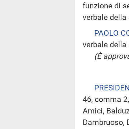
funzione di s
verbale della
PAOLO C
verbale della 
(È approva
PRESIDE
46, comma 2, 
Amici, Balduz
Dambruoso, De