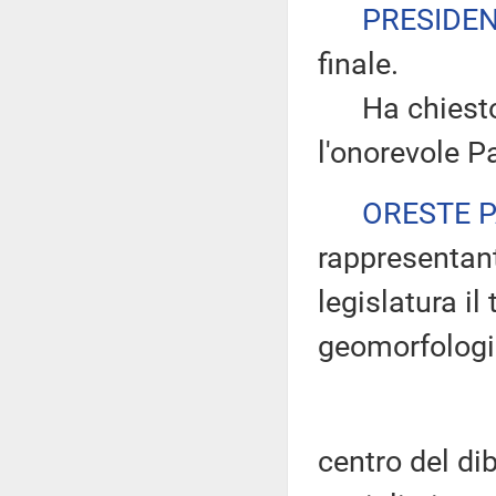
PRESIDE
finale.
Ha chiesto d
l'onorevole Pa
ORESTE 
rappresentant
legislatura il
geomorfologic
centro del dib