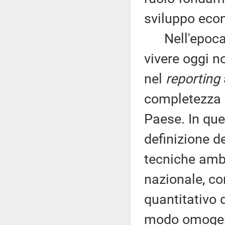
sviluppo eco
Nell'epoca d
vivere oggi n
nel
reporting
completezza d
Paese. In que
definizione de
tecniche ambi
nazionale, con
quantitativo 
modo omogene