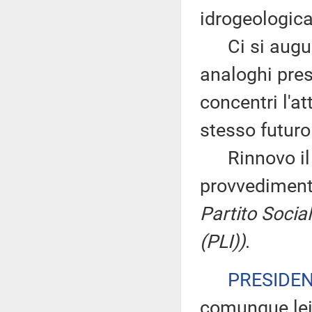
idrogeologica
Ci si augura 
analoghi prese
concentri l'a
stesso futuro
Rinnovo il vo
provvedimen
Partito Sociali
(PLI))
.
PRESIDE
comunque lei 