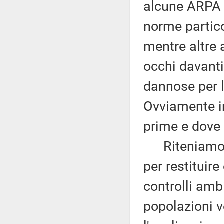
alcune ARPA s
norme partico
mentre altre 
occhi davanti 
dannose per l
Ovviamente in
prime e dove
Riteniamo, p
per restituire
controlli ambi
popolazioni ve