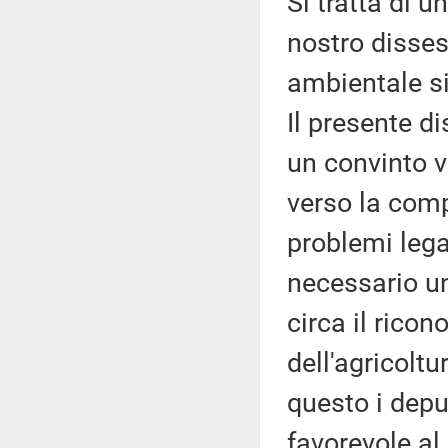
Si tratta di u
nostro disses
ambientale s
Il presente d
un convinto 
verso la comp
problemi lega
necessario u
circa il rico
dell'agricoltu
questo i depu
favorevole a