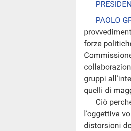
PRESIDE
PAOLO G
provvedimento
forze politich
Commissione 
collaborazione
gruppi all'in
quelli di mag
Ciò perché s
l'oggettiva vo
distorsioni d