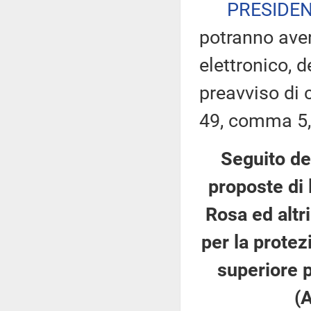
PRESIDE
potranno ave
elettronico, 
preavviso di c
49, comma 5,
Seguito del
proposte di l
Rosa ed altr
per la protez
superiore p
(