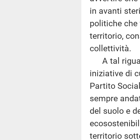
in avanti ste
politiche che
territorio, co
collettività.
A tal riguard
iniziative di 
Partito Socia
sempre andat
del suolo e de
ecosostenibi
territorio sot