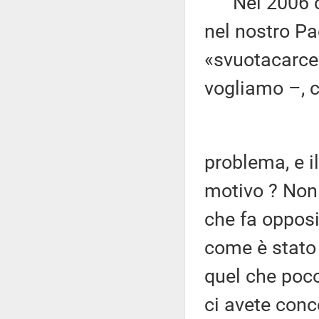
Nel 2006 c'e
nel nostro Pa
«svuotacarcer
vogliamo –, c
problema, e il
motivo ? Non 
che fa opposiz
come è stato 
quel che poco
ci avete conc