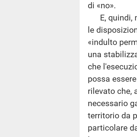
di «no».
E, quindi, mi
le disposizion
«indulto perm
una stabilizz
che l'esecuzi
possa essere 
rilevato che, 
necessario gar
territorio da 
particolare da