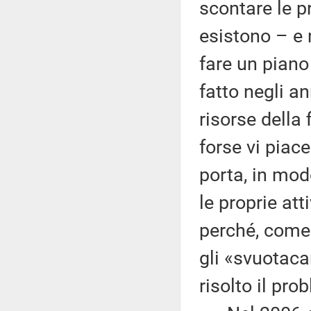
scontare le pr
esistono – e 
fare un piano
fatto negli a
risorse della
forse vi piace
porta, in mo
le proprie at
perché, come s
gli «svuotaca
risolto il pro