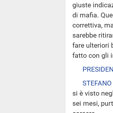
giuste indicaz
di mafia. Qu
correttiva, m
sarebbe ritira
fare ulteriori
fatto con gli 
PRESIDE
STEFANO
si è visto neg
sei mesi, purt