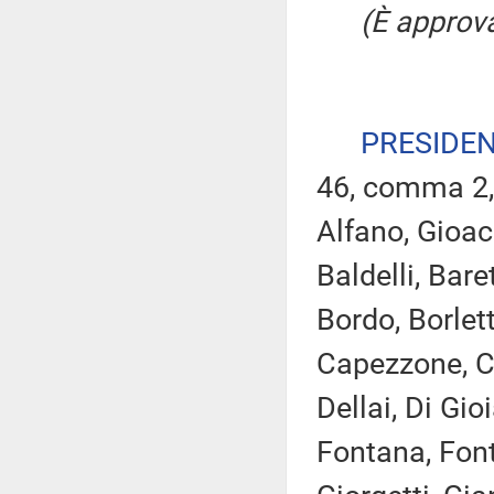
(È approva
PRESIDE
46, comma 2,
Alfano, Gioacc
Baldelli, Bare
Bordo, Borlett
Capezzone, Ca
Dellai, Di Gioi
Fontana, Font