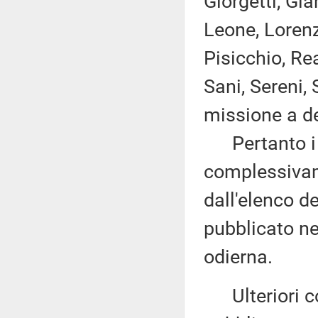
Giorgetti, Gia
Leone, Lorenz
Pisicchio, R
Sani, Sereni,
missione a de
Pertanto i d
complessivam
dall'elenco d
pubblicato nel
odierna.
Ulteriori co