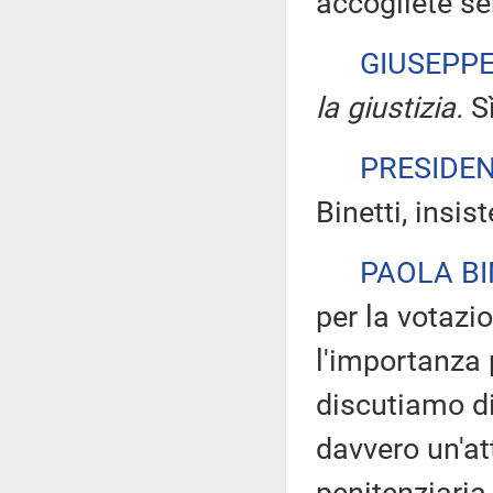
accogliete se
GIUSEPP
la giustizia.
Sì
PRESIDE
Binetti, insis
PAOLA BI
per la votazi
l'importanza 
discutiamo di
davvero un'at