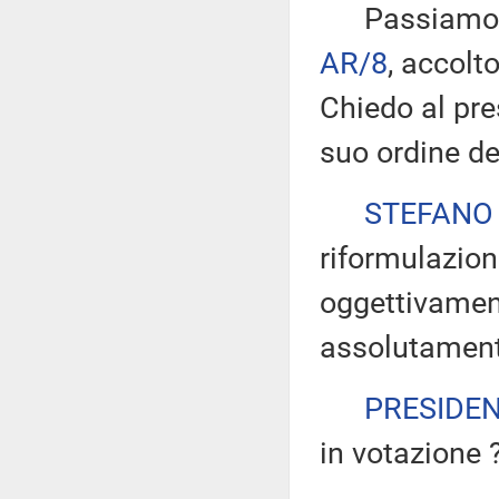
Passiamo all
AR/8
, accolt
Chiedo al pre
suo ordine de
STEFANO
riformulazion
oggettivamen
assolutamente
PRESIDE
in votazione 