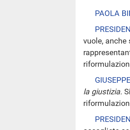
PAOLA BI
PRESIDE
vuole, anche 
rappresentant
riformulazion
GIUSEPP
la giustizia.
Si
riformulazion
PRESIDE