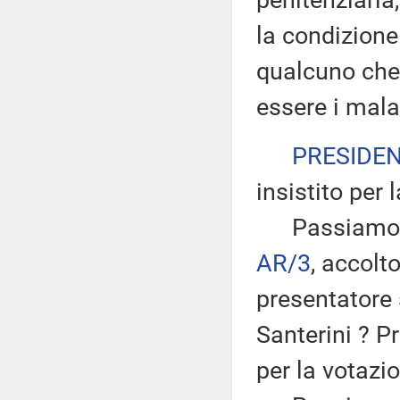
penitenziaria
la condizione 
qualcuno che
essere i malat
PRESIDE
insistito per 
Passiamo all
AR/3
, accol
presentatore 
Santerini ? P
per la votazi