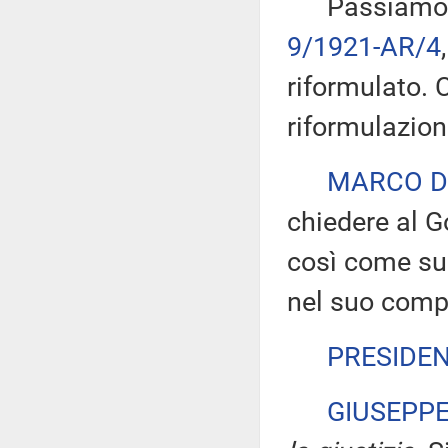
Passiamo all'
9/1921-AR/4
riformulato. 
riformulazion
MARCO D
chiedere al G
così come sug
nel suo comp
PRESIDE
GIUSEPP