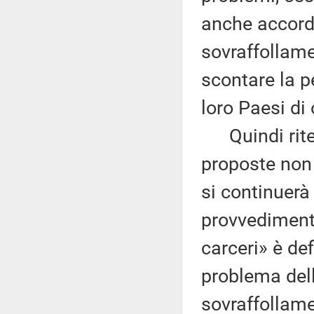
anche accordi 
sovraffollame
scontare la pe
loro Paesi di 
Quindi riten
proposte non 
si continuerà
provvediment
carceri» è def
problema della
sovraffollamen