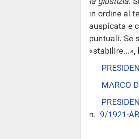
la giustizia.
Si
in ordine al t
auspicata e c
puntuali. Se s
«stabilire...»
PRESIDE
MARCO D
PRESIDE
n.
9/1921-AR