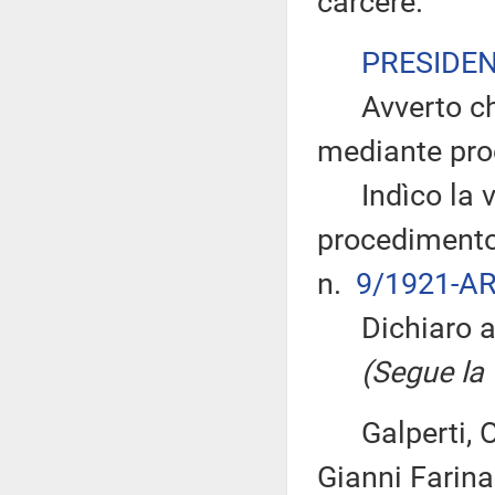
carcere.
PRESIDE
Avverto che 
mediante pro
Indìco la vo
procedimento 
n.
9/1921-AR
Dichiaro ape
(Segue la v
Galperti, Olia
Gianni Farina