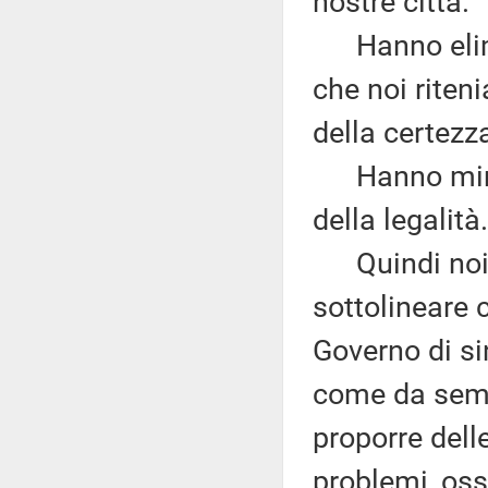
nostre città.
Hanno elimina
che noi rite
della certezz
Hanno minato
della legalità.
Quindi noi n
sottolineare
Governo di si
come da semp
proporre dell
problemi, oss