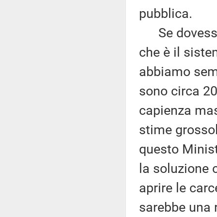
pubblica.
Se dovessim
che è il sist
abbiamo sempr
sono circa 20
capienza mas
stime grossol
questo Minist
la soluzione 
aprire le carce
sarebbe una r