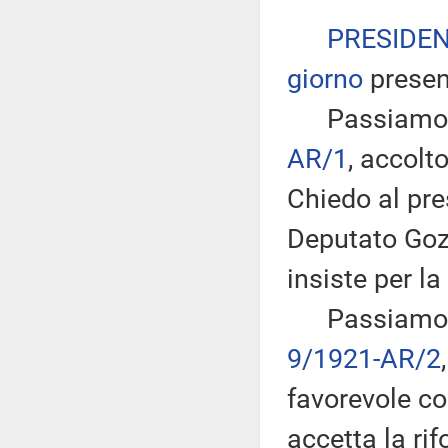
PRESIDE
giorno
presen
Passiamo all
AR/1
, accol
Chiedo al pre
Deputato Gozi
insiste per la
Passiamo dun
9/1921-AR/2
favorevole co
accetta la ri