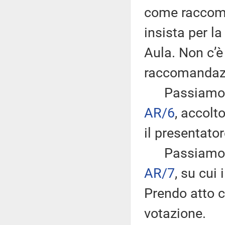
come raccoma
insista per l
Aula. Non c’è
raccomandaz
Passiamo all
AR/6
, accol
il presentator
Passiamo al
AR/7
, su cui
Prendo atto c
votazione.