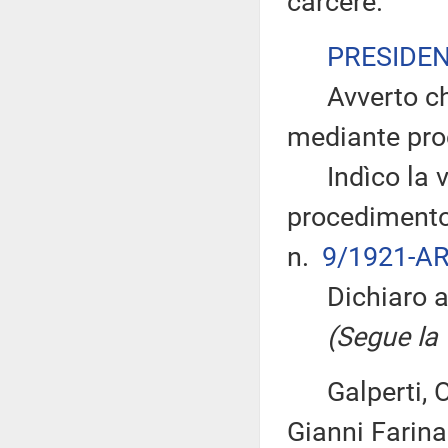
carcere.
PRESIDE
Avverto che 
mediante pro
Indìco la vo
procedimento 
n.
9/1921-AR
Dichiaro ape
(Segue la v
Galperti, Olia
Gianni Farina