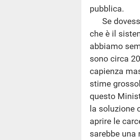
pubblica.
Se dovessim
che è il sist
abbiamo sempr
sono circa 20
capienza mas
stime grossol
questo Minist
la soluzione 
aprire le carce
sarebbe una r