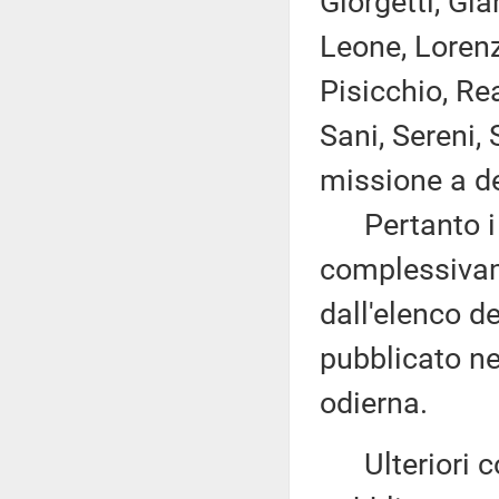
Giorgetti, Gia
Leone, Lorenz
Pisicchio, R
Sani, Sereni,
missione a de
Pertanto i d
complessivam
dall'elenco d
pubblicato nel
odierna.
Ulteriori co