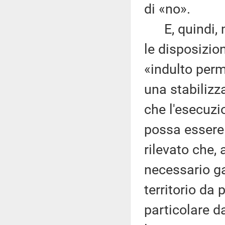
di «no».
E, quindi, mi
le disposizion
«indulto perm
una stabilizz
che l'esecuzi
possa essere 
rilevato che, 
necessario gar
territorio da 
particolare da