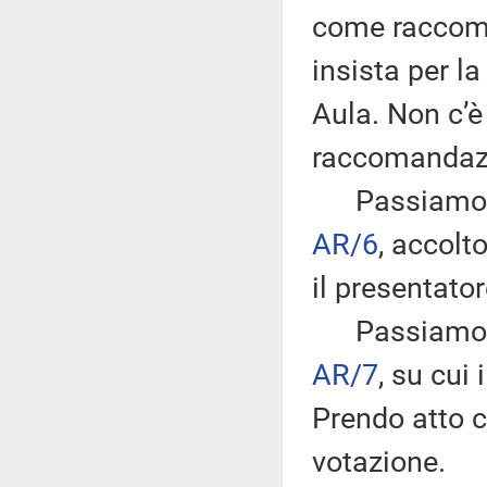
come raccoma
insista per l
Aula. Non c’è
raccomandaz
Passiamo all
AR/6
, accol
il presentator
Passiamo al
AR/7
, su cui
Prendo atto c
votazione.