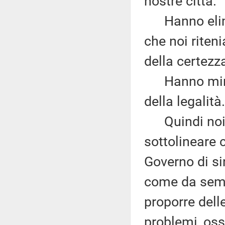
nostre città.
Hanno elimina
che noi rite
della certezz
Hanno minato
della legalità.
Quindi noi n
sottolineare
Governo di si
come da semp
proporre dell
problemi, oss