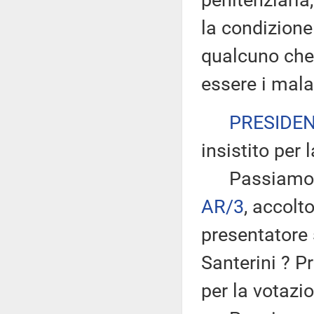
penitenziaria
la condizione 
qualcuno che
essere i malat
PRESIDE
insistito per 
Passiamo all
AR/3
, accol
presentatore 
Santerini ? P
per la votazi