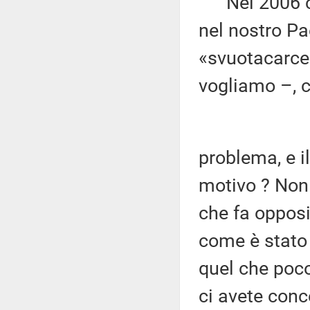
Nel 2006 c'e
nel nostro Pa
«svuotacarcer
vogliamo –, c
problema, e il
motivo ? Non 
che fa opposiz
come è stato 
quel che poco
ci avete conc