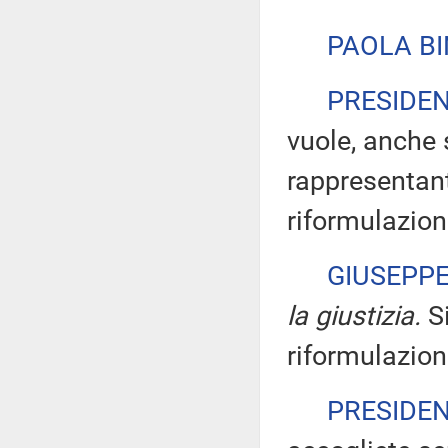
PAOLA BI
PRESIDE
vuole, anche 
rappresentant
riformulazion
GIUSEPP
la giustizia.
Si
riformulazion
PRESIDE