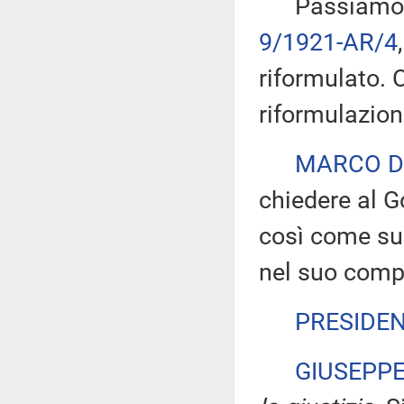
Passiamo all'
9/1921-AR/4
riformulato. 
riformulazion
MARCO D
chiedere al G
così come sug
nel suo comp
PRESIDE
GIUSEPP