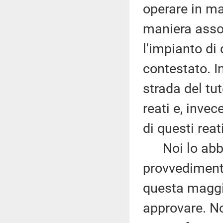
operare in ma
maniera asso
l'impianto di
contestato. In
strada del tu
reati e, inve
di questi reati
Noi lo abbiam
provvediment
questa maggi
approvare. No