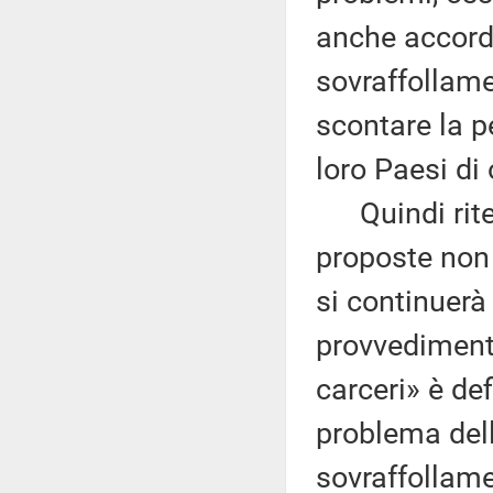
anche accordi 
sovraffollame
scontare la pe
loro Paesi di 
Quindi riten
proposte non 
si continuerà
provvediment
carceri» è def
problema della
sovraffollamen