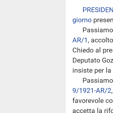
PRESIDE
giorno
presen
Passiamo all
AR/1
, accol
Chiedo al pre
Deputato Gozi
insiste per la
Passiamo dun
9/1921-AR/2
favorevole co
accetta la ri