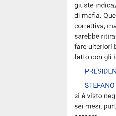
giuste indicaz
di mafia. Qu
correttiva, m
sarebbe ritira
fare ulteriori
fatto con gli 
PRESIDE
STEFANO
si è visto neg
sei mesi, purt