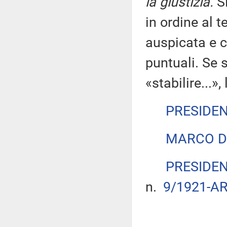
la giustizia.
Si
in ordine al t
auspicata e c
puntuali. Se s
«stabilire...»
PRESIDE
MARCO D
PRESIDE
n.
9/1921-AR