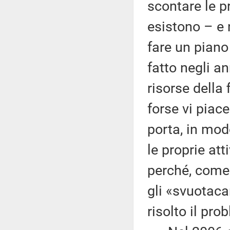
scontare le pr
esistono – e 
fare un piano
fatto negli a
risorse della
forse vi piace
porta, in mo
le proprie at
perché, come s
gli «svuotaca
risolto il pro