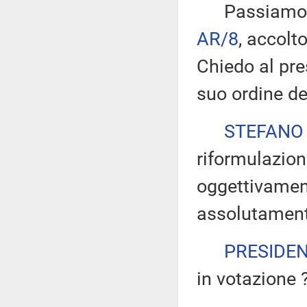
Passiamo all
AR/8
, accolt
Chiedo al pre
suo ordine de
STEFANO
riformulazion
oggettivamen
assolutamente
PRESIDE
in votazione 