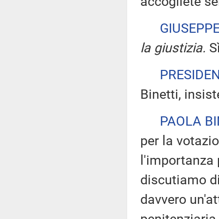
accogliete se
GIUSEPP
la giustizia.
Sì
PRESIDE
Binetti, insis
PAOLA BI
per la votazi
l'importanza 
discutiamo di
davvero un'at