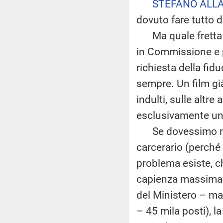
STEFANO ALLA
dovuto fare tutto di
Ma quale fretta c
in Commissione e p
richiesta della fi
sempre. Un film già 
indulti, sulle altr
esclusivamente un 
Se dovessimo real
carcerario (perché
problema esiste, ch
capienza massima d
del Ministero – ma 
– 45 mila posti), l