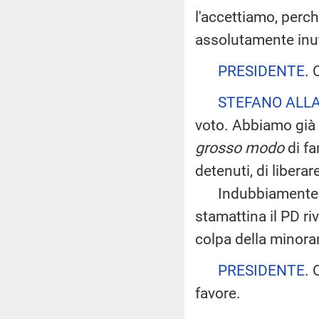
l'accettiamo, perc
assolutamente inut
PRESIDENTE
. 
STEFANO ALLA
voto. Abbiamo già v
grosso modo
di fa
detenuti, di libera
Indubbiamente la m
stamattina il PD ri
colpa della minoran
PRESIDENTE
. 
favore.