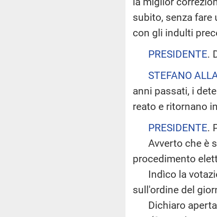
la miglior correzio
subito, senza fare u
con gli indulti prec
PRESIDENTE
. 
STEFANO ALLA
anni passati, i det
reato e ritornano i
PRESIDENTE
. 
Avverto che è sta
procedimento elett
Indìco la votazio
sull'ordine del gio
Dichiaro aperta l