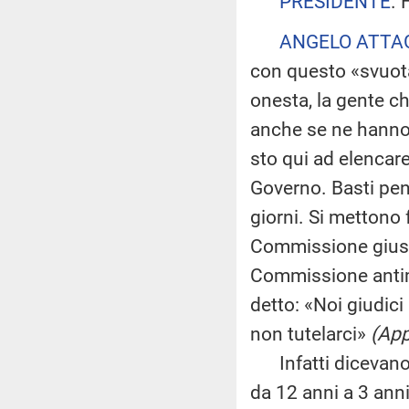
PRESIDENTE
. 
ANGELO ATTA
con questo «svuota
onesta, la gente che
anche se ne hanno 
sto qui ad elencar
Governo. Basti pen
giorni. Si mettono 
Commissione giust
Commissione antima
detto: «Noi giudici
non tutelarci»
(App
Infatti dicevano 
da 12 anni a 3 ann