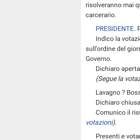
risolveranno mai qu
carcerario.
PRESIDENTE
. 
Indìco la votazio
sull'ordine del gi
Governo.
Dichiaro aperta l
(Segue la votaz
Lavagno ? Bossa ? 
Dichiaro chiusa 
Comunico il risul
votazioni
).
Presenti e v