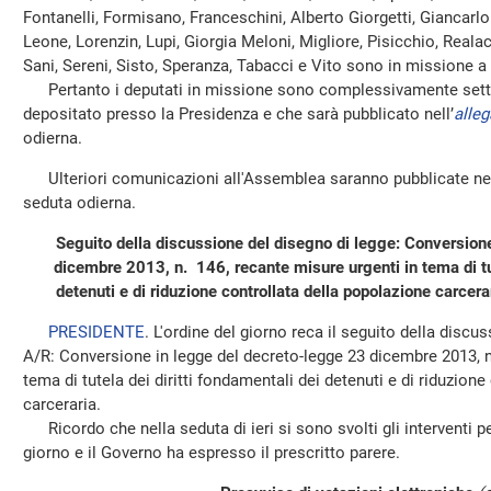
Fontanelli, Formisano, Franceschini, Alberto Giorgetti, Giancarlo 
Leone, Lorenzin, Lupi, Giorgia Meloni, Migliore, Pisicchio, Re
Sani, Sereni, Sisto, Speranza, Tabacci e Vito sono in missione a
Pertanto i deputati in missione sono complessivamente settan
depositato presso la Presidenza e che sarà pubblicato nell’
alleg
odierna.
Ulteriori comunicazioni all'Assemblea saranno pubblicate nel
seduta odierna.
Seguito della discussione del disegno di legge: Conversion
dicembre 2013, n. 146, recante misure urgenti in tema di tut
detenuti e di riduzione controllata della popolazione carcera
PRESIDENTE
. L'ordine del giorno reca il seguito della discu
A/R: Conversione in legge del decreto-legge 23 dicembre 2013, n
tema di tutela dei diritti fondamentali dei detenuti e di riduzion
carceraria.
Ricordo che nella seduta di ieri si sono svolti gli interventi per 
giorno e il Governo ha espresso il prescritto parere.