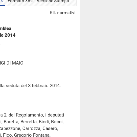
ro
Formato Xml
Versione Stampa
Rif. normativi
emblea
aio 2014
GI DI MAIO
lla seduta del 3 febbraio 2014.
a 2, del Regolamento, i deputati
, Baretta, Berretta, Bindi, Bocci,
 Capezzone, Carrozza, Casero,
ti, Fico, Gregorio Fontana,