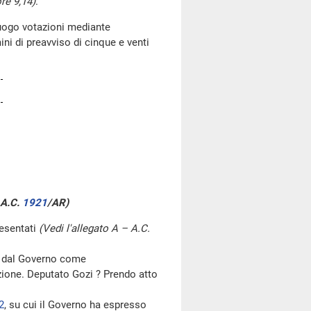
ore 9,14)
.
luogo votazioni mediante
i di preavviso di cinque e venti
 A.C.
1921
/AR)
esentati
(Vedi l'allegato A – A.C.
o dal Governo come
zione. Deputato Gozi ? Prendo atto
2
, su cui il Governo ha espresso