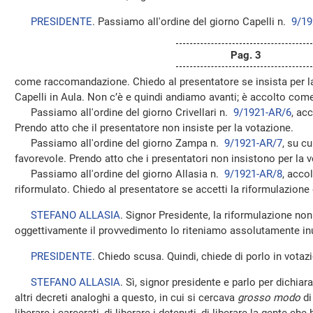
PRESIDENTE
. Passiamo all'ordine del giorno Capelli n.
9/19
Pag. 3
come raccomandazione. Chiedo al presentatore se insista per la
Capelli in Aula. Non c’è e quindi andiamo avanti; è accolto co
Passiamo all'ordine del giorno Crivellari n.
9/1921-AR/6
, ac
Prendo atto che il presentatore non insiste per la votazione.
Passiamo all'ordine del giorno Zampa n.
9/1921-AR/7
, su c
favorevole. Prendo atto che i presentatori non insistono per la 
Passiamo all'ordine del giorno Allasia n.
9/1921-AR/8
, acco
riformulato. Chiedo al presentatore se accetti la riformulazione 
STEFANO ALLASIA
. Signor Presidente, la riformulazione non
oggettivamente il provvedimento lo riteniamo assolutamente inu
PRESIDENTE
. Chiedo scusa. Quindi, chiede di porlo in votaz
STEFANO ALLASIA
. Sì, signor presidente e parlo per dichia
altri decreti analoghi a questo, in cui si cercava
grosso modo
di