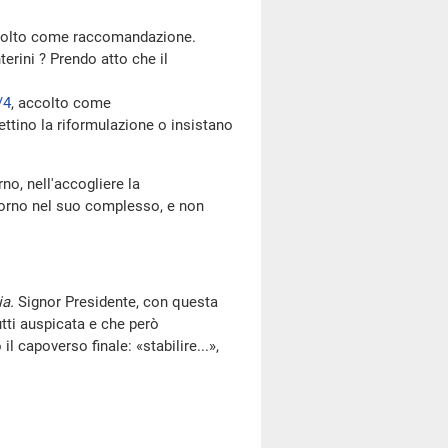
colto come raccomandazione.
erini ? Prendo atto che il
/4
, accolto come
ttino la riformulazione o insistano
no, nell'accogliere la
giorno nel suo complesso, e non
ia.
Signor Presidente, con questa
utti auspicata e che però
l capoverso finale: «stabilire...»,