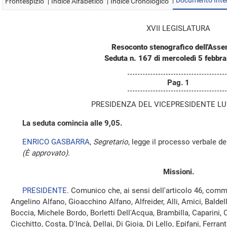
Documento Inte
Frontespizio
Indice Alfabetico
Indice Cronologico
XVII LEGISLATURA
Resoconto stenografico dell'Ass
Seduta n. 167 di mercoledì 5 febbr
Pag. 1
PRESIDENZA DEL VICEPRESIDENTE LUI
La seduta comincia alle 9,05.
ENRICO GASBARRA
,
Segretario,
legge il processo verbale de
(È approvato).
Missioni.
PRESIDENTE
. Comunico che, ai sensi dell'articolo 46, comm
Angelino Alfano, Gioacchino Alfano, Alfreider, Alli, Amici, Baldelli
Boccia, Michele Bordo, Borletti Dell'Acqua, Brambilla, Caparini,
Cicchitto, Costa, D'Incà, Dellai, Di Gioia, Di Lello, Epifani, Ferran