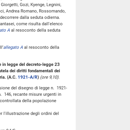
Giorgetti, Gozi, Kyenge, Legnini,
alacci, Andrea Romano, Rossomando,
 decorrere dalla seduta odierna.
tasei, come risulta dall'elenco
ato A
al resoconto della seduta
l’
allegato A
al resoconto della
e in legge del decreto-legge 23
ela dei diritti fondamentali dei
ria. (A.C.
1921-A/R
)
(ore 9,10).
ssione del disegno di legge n. 1921-
. 146, recante misure urgenti in
e controllata della popolazione
l'illustrazione degli ordini del