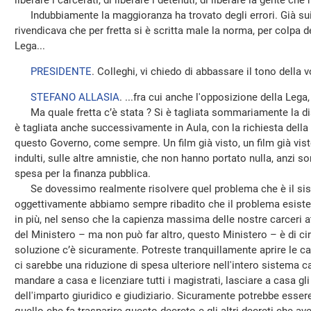
liberare i carcerati, di liberare i detenuti, di liberare la gente c
Indubbiamente la maggioranza ha trovato degli errori. Già sui 
rivendicava che per fretta si è scritta male la norma, per colpa d
Lega...
PRESIDENTE
. Colleghi, vi chiedo di abbassare il tono della v
STEFANO ALLASIA
. ...fra cui anche l'opposizione della Lega, 
Ma quale fretta c’è stata ? Si è tagliata sommariamente la d
è tagliata anche successivamente in Aula, con la richiesta della 
questo Governo, come sempre. Un film già visto, un film già visto 
indulti, sulle altre amnistie, che non hanno portato nulla, anzi 
spesa per la finanza pubblica.
Se dovessimo realmente risolvere quel problema che è il sis
oggettivamente abbiamo sempre ribadito che il problema esiste,
in più, nel senso che la capienza massima delle nostre carceri 
del Ministero – ma non può far altro, questo Ministero – è di cir
soluzione c’è sicuramente. Potreste tranquillamente aprire le carce
ci sarebbe una riduzione di spesa ulteriore nell'intero sistema c
mandare a casa e licenziare tutti i magistrati, lasciare a casa gli
dell'imparto giuridico e giudiziario. Sicuramente potrebbe esser