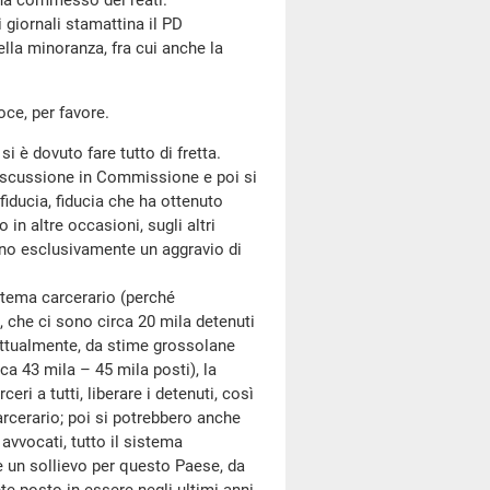
he ha commesso dei reati.
giornali stamattina il PD
ella minoranza, fra cui anche la
oce, per favore.
si è dovuto fare tutto di fretta.
iscussione in Commissione e poi si
fiducia, fiducia che ha ottenuto
in altre occasioni, sugli altri
sono esclusivamente un aggravio di
tema carcerario (perché
 che ci sono circa 20 mila detenuti
attualmente, da stime grossolane
ca 43 mila – 45 mila posti), la
ri a tutti, liberare i detenuti, così
arcerario; poi si potrebbero anche
 avvocati, tutto il sistema
e un sollievo per questo Paese, da