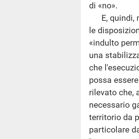
di «no».
E, quindi, mi
le disposizion
«indulto perm
una stabilizz
che l'esecuzi
possa essere 
rilevato che, 
necessario gar
territorio da 
particolare da