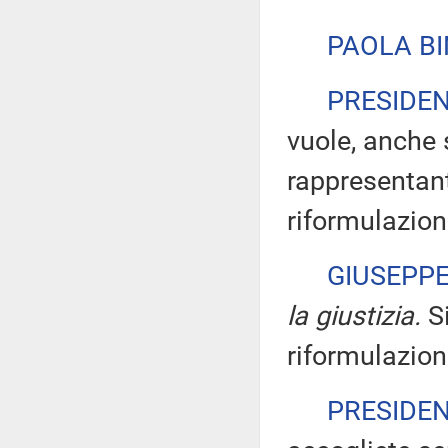
PAOLA BI
PRESIDE
vuole, anche 
rappresentant
riformulazion
GIUSEPP
la giustizia.
Si
riformulazion
PRESIDE