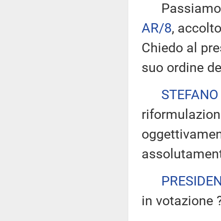
Passiamo all
AR/8
, accolt
Chiedo al pre
suo ordine de
STEFANO
riformulazion
oggettivamen
assolutamente
PRESIDE
in votazione 