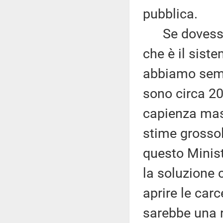
pubblica.
Se dovessim
che è il sist
abbiamo sempr
sono circa 20
capienza mas
stime grossol
questo Minist
la soluzione 
aprire le carce
sarebbe una r