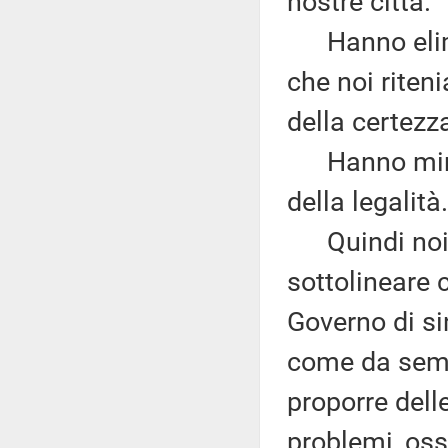
nostre città.
Hanno elimina
che noi rite
della certezz
Hanno minato
della legalità.
Quindi noi n
sottolineare
Governo di si
come da semp
proporre dell
problemi, oss