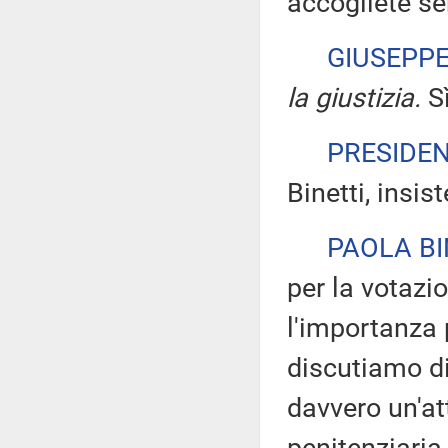
accogliete se
GIUSEPP
la giustizia.
Sì
PRESIDE
Binetti, insis
PAOLA BI
per la votazi
l'importanza 
discutiamo di
davvero un'at