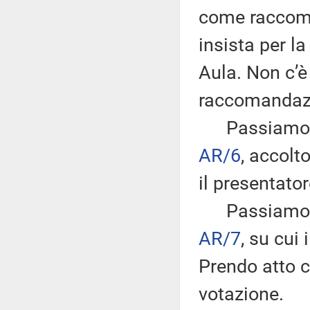
come raccoma
insista per l
Aula. Non c’è
raccomandaz
Passiamo all
AR/6
, accol
il presentator
Passiamo al
AR/7
, su cui
Prendo atto c
votazione.