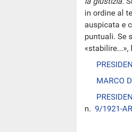
la giustizia.
Si
in ordine al t
auspicata e c
puntuali. Se s
«stabilire...»
PRESIDE
MARCO D
PRESIDE
n.
9/1921-AR