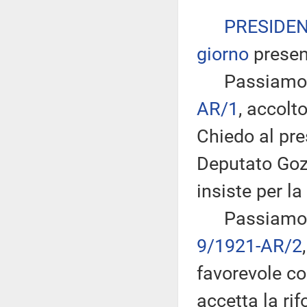
PRESIDE
giorno
presen
Passiamo all
AR/1
, accol
Chiedo al pre
Deputato Gozi
insiste per la
Passiamo dun
9/1921-AR/2
favorevole co
accetta la ri