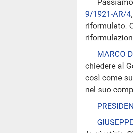
Passiamo all'
9/1921-AR/4
riformulato. 
riformulazion
MARCO D
chiedere al G
così come sug
nel suo comp
PRESIDE
GIUSEPP