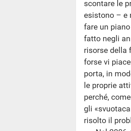
scontare le pr
esistono – e 
fare un piano
fatto negli a
risorse della
forse vi piace
porta, in mo
le proprie at
perché, come s
gli «svuotaca
risolto il pro