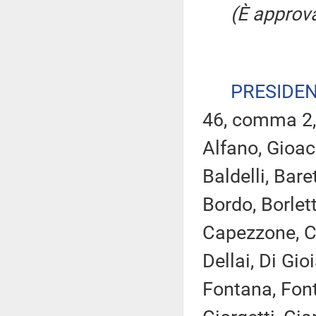
(È approva
PRESIDE
46, comma 2,
Alfano, Gioacc
Baldelli, Bare
Bordo, Borlett
Capezzone, Ca
Dellai, Di Gioi
Fontana, Font