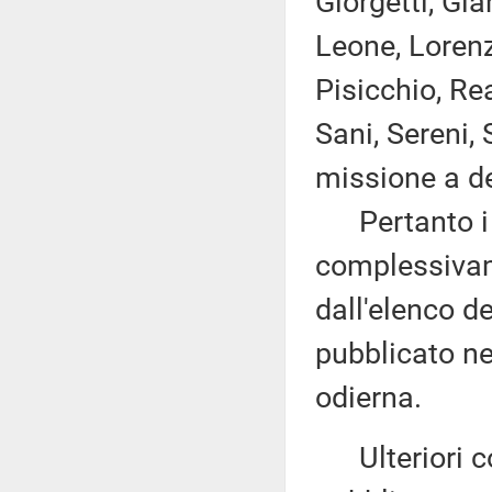
Giorgetti, Gia
Leone, Lorenz
Pisicchio, R
Sani, Sereni,
missione a de
Pertanto i d
complessivam
dall'elenco d
pubblicato nel
odierna.
Ulteriori co