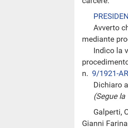
carcere.
PRESIDE
Avverto che 
mediante pro
Indìco la vo
procedimento 
n.
9/1921-AR
Dichiaro ape
(Segue la v
Galperti, Olia
Gianni Farina