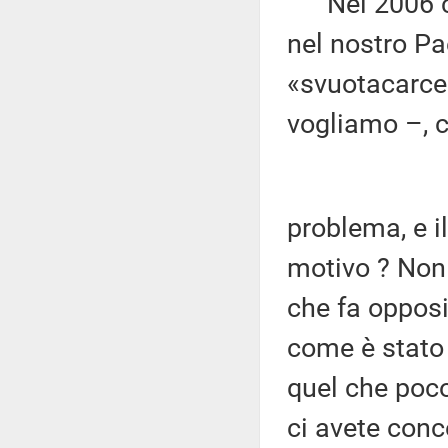
Nel 2006 c'e
nel nostro Pa
«svuotacarcer
vogliamo –, c
problema, e il
motivo ? Non 
che fa opposiz
come è stato 
quel che poco
ci avete conc