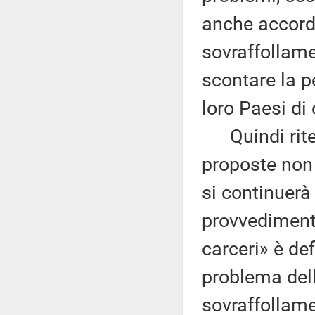
anche accordi 
sovraffollame
scontare la pe
loro Paesi di 
Quindi riten
proposte non 
si continuerà
provvediment
carceri» è def
problema della
sovraffollamen