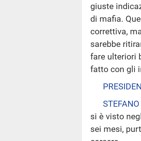
giuste indicaz
di mafia. Qu
correttiva, m
sarebbe ritira
fare ulteriori
fatto con gli 
PRESIDE
STEFANO
si è visto neg
sei mesi, purt