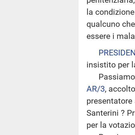
penitenziaria
la condizione 
qualcuno che
essere i malat
PRESIDE
insistito per 
Passiamo all
AR/3
, accol
presentatore 
Santerini ? P
per la votazi