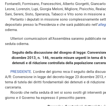
Fontanelli, Formisano, Franceschini, Alberto Giorgetti, Giancarlo 
Leone, Lorenzin, Lupi, Giorgia Meloni, Migliore, Pisicchio, Re
Sani, Sereni, Sisto, Speranza, Tabacci e Vito sono in missione a
Pertanto i deputati in missione sono complessivamente settan
depositato presso la Presidenza e che sarà pubblicato nell’
alleg
odierna.
Ulteriori comunicazioni all'Assemblea saranno pubblicate nel
seduta odierna.
Seguito della discussione del disegno di legge: Conversion
dicembre 2013, n. 146, recante misure urgenti in tema di tut
detenuti e di riduzione controllata della popolazione carcera
PRESIDENTE
. L'ordine del giorno reca il seguito della discu
A/R: Conversione in legge del decreto-legge 23 dicembre 2013, n
tema di tutela dei diritti fondamentali dei detenuti e di riduzion
carceraria.
Ricordo che nella seduta di ieri si sono svolti gli interventi per 
giorno e il Governo ha espresso il prescritto parere.