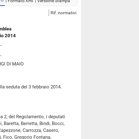
ro
Formato Xml
Versione Stampa
Rif. normativi
emblea
aio 2014
GI DI MAIO
lla seduta del 3 febbraio 2014.
a 2, del Regolamento, i deputati
, Baretta, Berretta, Bindi, Bocci,
 Capezzone, Carrozza, Casero,
ti, Fico, Gregorio Fontana,