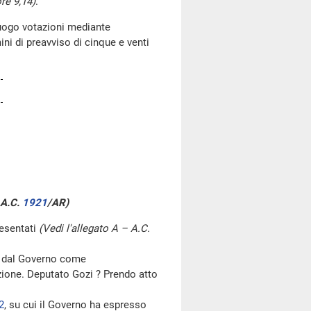
ore 9,14)
.
luogo votazioni mediante
i di preavviso di cinque e venti
 A.C.
1921
/AR)
esentati
(Vedi l'allegato A – A.C.
o dal Governo come
zione. Deputato Gozi ? Prendo atto
2
, su cui il Governo ha espresso