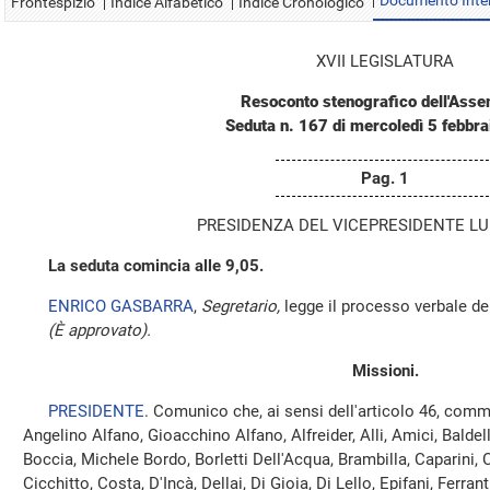
Documento Inte
Frontespizio
Indice Alfabetico
Indice Cronologico
XVII LEGISLATURA
Resoconto stenografico dell'Ass
Seduta n. 167 di mercoledì 5 febbr
Pag. 1
PRESIDENZA DEL VICEPRESIDENTE LUI
La seduta comincia alle 9,05.
ENRICO GASBARRA
,
Segretario,
legge il processo verbale de
(È approvato).
Missioni.
PRESIDENTE
. Comunico che, ai sensi dell'articolo 46, comm
Angelino Alfano, Gioacchino Alfano, Alfreider, Alli, Amici, Baldelli
Boccia, Michele Bordo, Borletti Dell'Acqua, Brambilla, Caparini,
Cicchitto, Costa, D'Incà, Dellai, Di Gioia, Di Lello, Epifani, Ferran