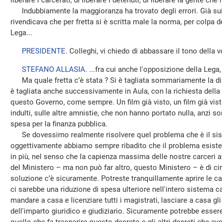
liberare i carcerati, di liberare i detenuti, di liberare la gente c
Indubbiamente la maggioranza ha trovato degli errori. Già sui 
rivendicava che per fretta si è scritta male la norma, per colpa d
Lega...
PRESIDENTE
. Colleghi, vi chiedo di abbassare il tono della v
STEFANO ALLASIA
. ...fra cui anche l'opposizione della Lega, 
Ma quale fretta c’è stata ? Si è tagliata sommariamente la d
è tagliata anche successivamente in Aula, con la richiesta della 
questo Governo, come sempre. Un film già visto, un film già visto 
indulti, sulle altre amnistie, che non hanno portato nulla, anzi 
spesa per la finanza pubblica.
Se dovessimo realmente risolvere quel problema che è il sis
oggettivamente abbiamo sempre ribadito che il problema esiste,
in più, nel senso che la capienza massima delle nostre carceri 
del Ministero – ma non può far altro, questo Ministero – è di cir
soluzione c’è sicuramente. Potreste tranquillamente aprire le carce
ci sarebbe una riduzione di spesa ulteriore nell'intero sistema c
mandare a casa e licenziare tutti i magistrati, lasciare a casa gli
dell'imparto giuridico e giudiziario. Sicuramente potrebbe esser