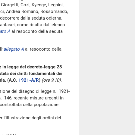
Giorgetti, Gozi, Kyenge, Legnini,
alacci, Andrea Romano, Rossomando,
 decorrere dalla seduta odierna.
tasei, come risulta dall'elenco
ato A
al resoconto della seduta
l’
allegato A
al resoconto della
e in legge del decreto-legge 23
ela dei diritti fondamentali dei
ria. (A.C.
1921-A/R
)
(ore 9,10).
ssione del disegno di legge n. 1921-
. 146, recante misure urgenti in
e controllata della popolazione
l'illustrazione degli ordini del