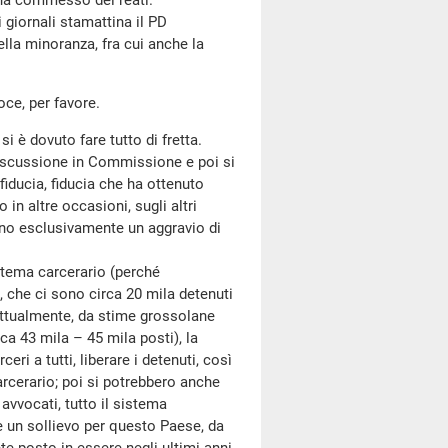
he ha commesso dei reati.
giornali stamattina il PD
ella minoranza, fra cui anche la
oce, per favore.
si è dovuto fare tutto di fretta.
iscussione in Commissione e poi si
fiducia, fiducia che ha ottenuto
in altre occasioni, sugli altri
sono esclusivamente un aggravio di
tema carcerario (perché
 che ci sono circa 20 mila detenuti
attualmente, da stime grossolane
ca 43 mila – 45 mila posti), la
ri a tutti, liberare i detenuti, così
arcerario; poi si potrebbero anche
 avvocati, tutto il sistema
e un sollievo per questo Paese, da