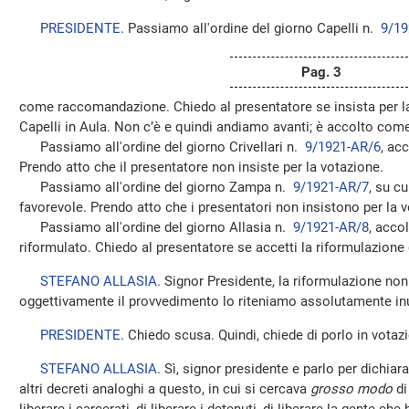
PRESIDENTE
. Passiamo all'ordine del giorno Capelli n.
9/19
Pag. 3
come raccomandazione. Chiedo al presentatore se insista per la
Capelli in Aula. Non c’è e quindi andiamo avanti; è accolto co
Passiamo all'ordine del giorno Crivellari n.
9/1921-AR/6
, ac
Prendo atto che il presentatore non insiste per la votazione.
Passiamo all'ordine del giorno Zampa n.
9/1921-AR/7
, su c
favorevole. Prendo atto che i presentatori non insistono per la 
Passiamo all'ordine del giorno Allasia n.
9/1921-AR/8
, acco
riformulato. Chiedo al presentatore se accetti la riformulazione 
STEFANO ALLASIA
. Signor Presidente, la riformulazione non
oggettivamente il provvedimento lo riteniamo assolutamente inu
PRESIDENTE
. Chiedo scusa. Quindi, chiede di porlo in votaz
STEFANO ALLASIA
. Sì, signor presidente e parlo per dichia
altri decreti analoghi a questo, in cui si cercava
grosso modo
di