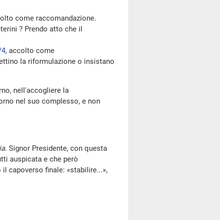
colto come raccomandazione.
erini ? Prendo atto che il
/4
, accolto come
ttino la riformulazione o insistano
no, nell'accogliere la
giorno nel suo complesso, e non
ia.
Signor Presidente, con questa
utti auspicata e che però
l capoverso finale: «stabilire...»,