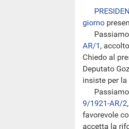
PRESIDE
giorno
presen
Passiamo all
AR/1
, accol
Chiedo al pre
Deputato Gozi
insiste per la
Passiamo dun
9/1921-AR/2
favorevole co
accetta la ri