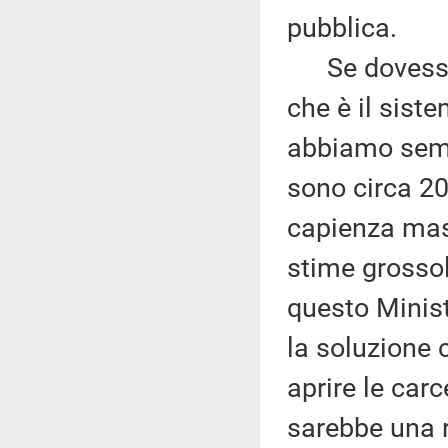
pubblica.
Se dovessim
che è il sist
abbiamo sempr
sono circa 20
capienza mas
stime grossol
questo Minist
la soluzione 
aprire le carce
sarebbe una r