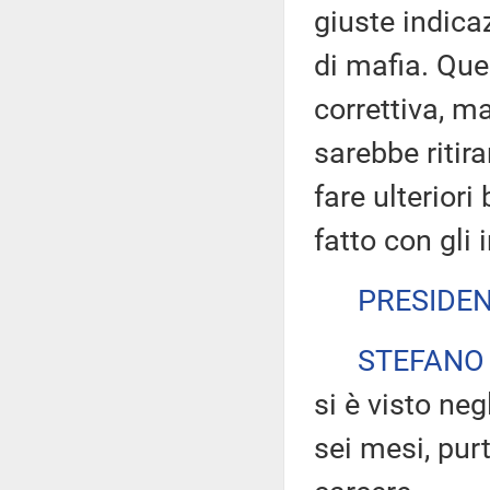
giuste indicaz
di mafia. Qu
correttiva, m
sarebbe ritira
fare ulteriori
fatto con gli 
PRESIDE
STEFANO
si è visto neg
sei mesi, purt