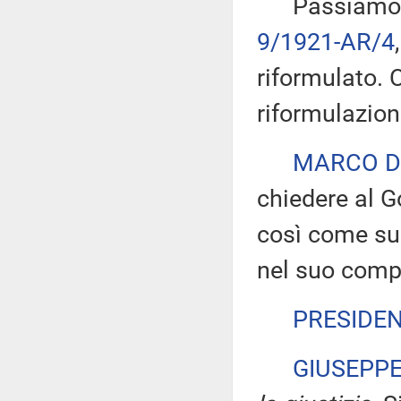
Passiamo all'
9/1921-AR/4
riformulato. 
riformulazion
MARCO D
chiedere al G
così come sug
nel suo comp
PRESIDE
GIUSEPP