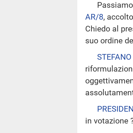
Passiamo all
AR/8
, accolt
Chiedo al pre
suo ordine de
STEFANO
riformulazion
oggettivamen
assolutamente
PRESIDE
in votazione 