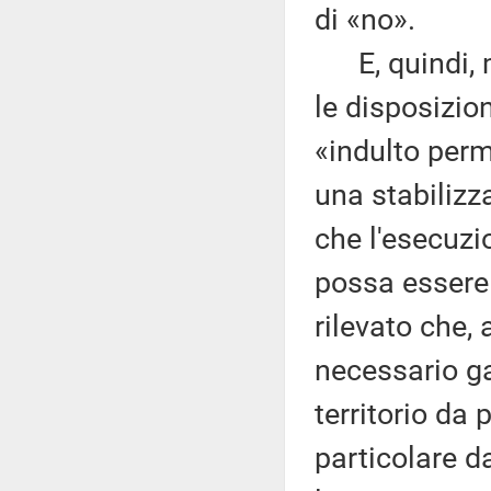
di «no».
E, quindi, mi
le disposizion
«indulto perm
una stabilizz
che l'esecuzi
possa essere 
rilevato che, 
necessario gar
territorio da 
particolare da