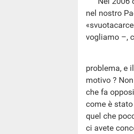
Nel 2006 c'e
nel nostro Pa
«svuotacarcer
vogliamo –, c
problema, e il
motivo ? Non 
che fa opposiz
come è stato 
quel che poco
ci avete conc