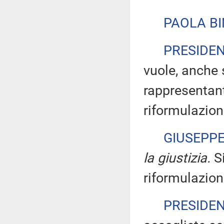
PAOLA BI
PRESIDE
vuole, anche 
rappresentant
riformulazion
GIUSEPP
la giustizia.
Si
riformulazion
PRESIDE