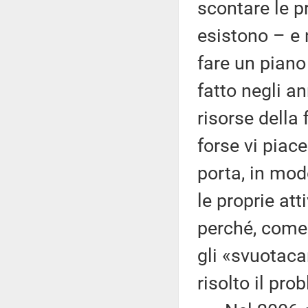
scontare le pr
esistono – e 
fare un piano
fatto negli a
risorse della
forse vi piace
porta, in mo
le proprie at
perché, come s
gli «svuotaca
risolto il pro