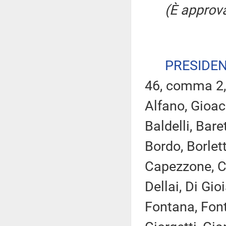
(È approva
PRESIDE
46, comma 2,
Alfano, Gioacc
Baldelli, Bare
Bordo, Borlett
Capezzone, Ca
Dellai, Di Gioi
Fontana, Font