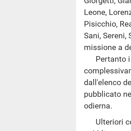
Giorgetti, Gia
Leone, Lorenz
Pisicchio, R
Sani, Sereni,
missione a de
Pertanto i d
complessivam
dall'elenco d
pubblicato nel
odierna.
Ulteriori co