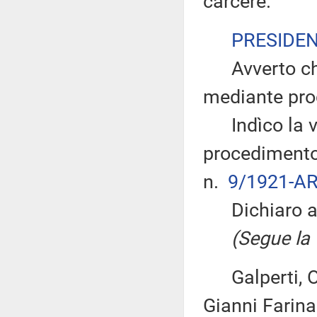
carcere.
PRESIDE
Avverto che 
mediante pro
Indìco la vo
procedimento 
n.
9/1921-AR
Dichiaro ape
(Segue la v
Galperti, Olia
Gianni Farina