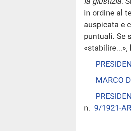
la giustizia.
Si
in ordine al t
auspicata e c
puntuali. Se s
«stabilire...»
PRESIDE
MARCO D
PRESIDE
n.
9/1921-AR