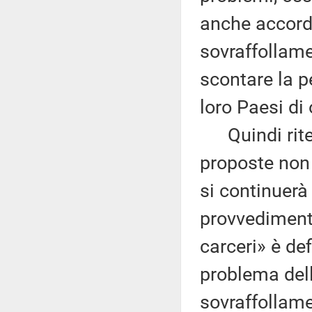
anche accordi 
sovraffollame
scontare la pe
loro Paesi di 
Quindi riten
proposte non 
si continuerà
provvediment
carceri» è def
problema della
sovraffollamen