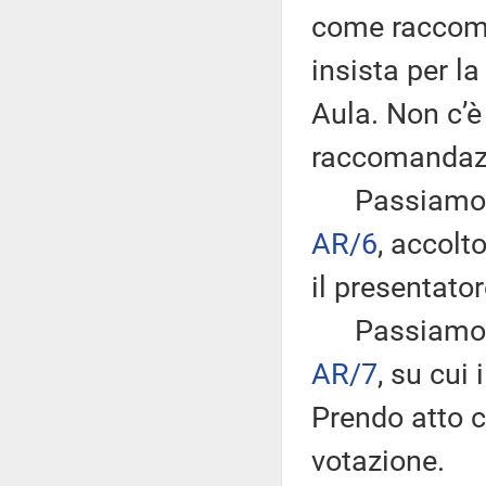
come raccoma
insista per l
Aula. Non c’è
raccomandaz
Passiamo all
AR/6
, accol
il presentator
Passiamo al
AR/7
, su cui
Prendo atto c
votazione.