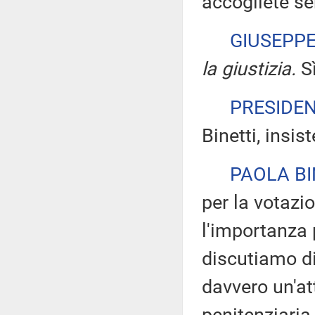
accogliete se
GIUSEPP
la giustizia.
Sì
PRESIDE
Binetti, insis
PAOLA BI
per la votazi
l'importanza 
discutiamo di
davvero un'at