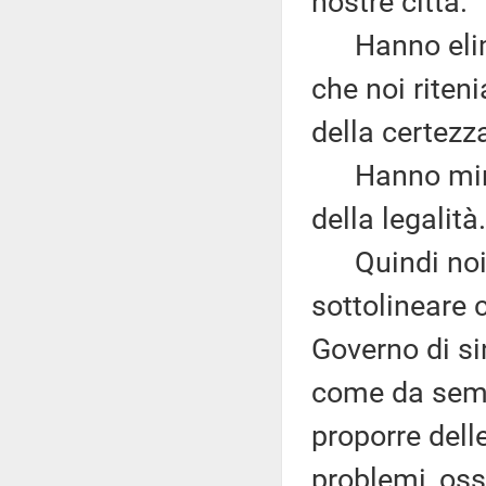
nostre città.
Hanno elimina
che noi rite
della certezz
Hanno minato
della legalità.
Quindi noi n
sottolineare
Governo di si
come da semp
proporre dell
problemi, oss