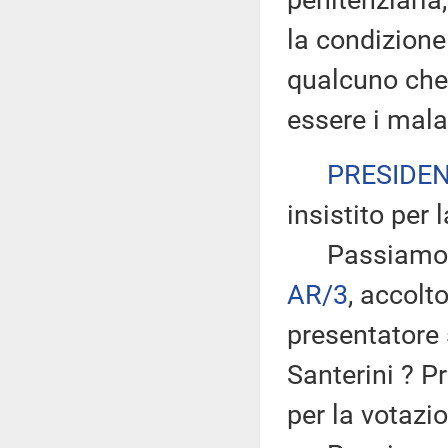
penitenziaria
la condizione 
qualcuno che
essere i malat
PRESIDE
insistito per 
Passiamo all
AR/3
, accol
presentatore 
Santerini ? P
per la votazi