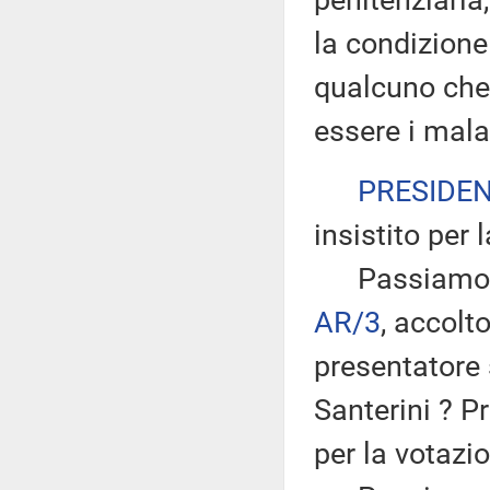
penitenziaria
la condizione 
qualcuno che
essere i malat
PRESIDE
insistito per 
Passiamo all
AR/3
, accol
presentatore 
Santerini ? P
per la votazi