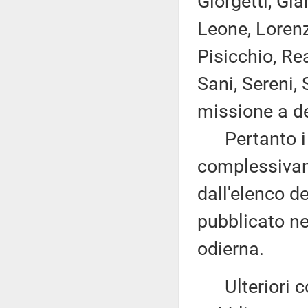
Giorgetti, Gia
Leone, Lorenz
Pisicchio, R
Sani, Sereni,
missione a de
Pertanto i d
complessivam
dall'elenco d
pubblicato nel
odierna.
Ulteriori co