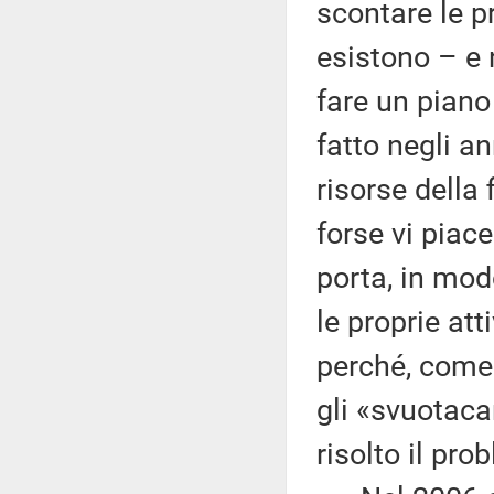
scontare le pr
esistono – e 
fare un piano
fatto negli a
risorse della
forse vi piace
porta, in mo
le proprie at
perché, come s
gli «svuotaca
risolto il pro