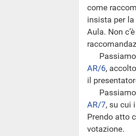
come raccoma
insista per l
Aula. Non c’è
raccomandaz
Passiamo all
AR/6
, accol
il presentator
Passiamo al
AR/7
, su cui
Prendo atto c
votazione.