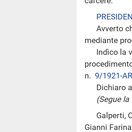
carcere.
PRESIDE
Avverto che 
mediante pro
Indìco la vo
procedimento 
n.
9/1921-AR
Dichiaro ape
(Segue la v
Galperti, Olia
Gianni Farina