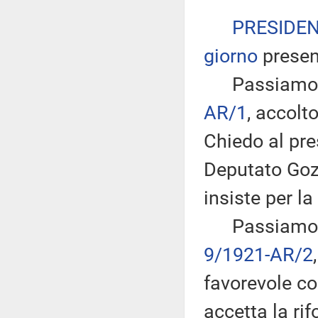
PRESIDE
giorno
presen
Passiamo all
AR/1
, accol
Chiedo al pre
Deputato Gozi
insiste per la
Passiamo dun
9/1921-AR/2
favorevole co
accetta la ri