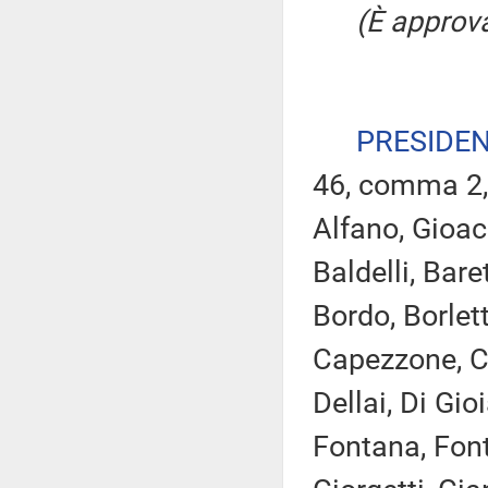
(È approva
PRESIDE
46, comma 2,
Alfano, Gioacc
Baldelli, Bare
Bordo, Borlett
Capezzone, Ca
Dellai, Di Gioi
Fontana, Font