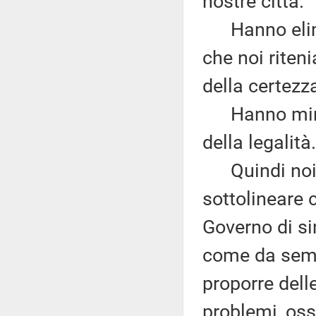
nostre città.
Hanno elimina
che noi rite
della certezz
Hanno minato
della legalità.
Quindi noi n
sottolineare
Governo di si
come da semp
proporre dell
problemi, oss