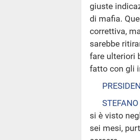
giuste indicaz
di mafia. Qu
correttiva, m
sarebbe ritira
fare ulteriori
fatto con gli 
PRESIDE
STEFANO
si è visto neg
sei mesi, purt