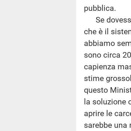
pubblica.
Se dovessim
che è il sist
abbiamo sempr
sono circa 20
capienza mas
stime grossol
questo Minist
la soluzione 
aprire le carce
sarebbe una r