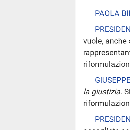
PAOLA BI
PRESIDE
vuole, anche 
rappresentant
riformulazion
GIUSEPP
la giustizia.
Si
riformulazion
PRESIDE