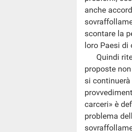
anche accordi 
sovraffollame
scontare la pe
loro Paesi di 
Quindi riten
proposte non 
si continuerà
provvediment
carceri» è def
problema della
sovraffollamen