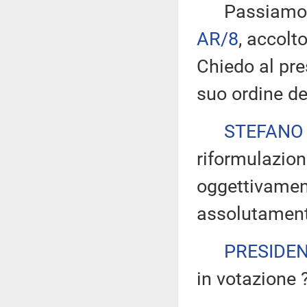
Passiamo all
AR/8
, accolt
Chiedo al pre
suo ordine de
STEFANO
riformulazion
oggettivamen
assolutamente
PRESIDE
in votazione 