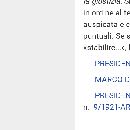
la giustizia.
Si
in ordine al t
auspicata e c
puntuali. Se s
«stabilire...»
PRESIDE
MARCO D
PRESIDE
n.
9/1921-AR