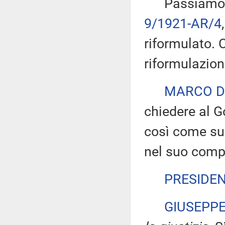
Passiamo all'
9/1921-AR/4
riformulato. 
riformulazion
MARCO D
chiedere al G
così come sug
nel suo comp
PRESIDE
GIUSEPP