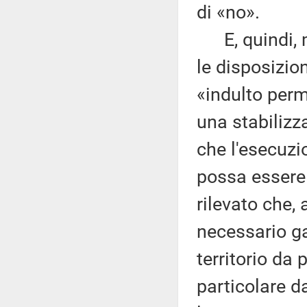
di «no».
E, quindi, mi
le disposizion
«indulto perm
una stabilizz
che l'esecuzi
possa essere 
rilevato che, 
necessario gar
territorio da 
particolare da