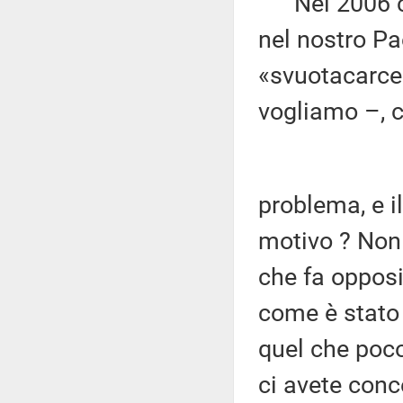
Nel 2006 c'e
nel nostro Pa
«svuotacarcer
vogliamo –, c
problema, e il
motivo ? Non 
che fa opposiz
come è stato 
quel che poco
ci avete conc