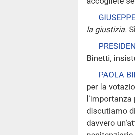
accogliete se
GIUSEPP
la giustizia.
Sì
PRESIDE
Binetti, insis
PAOLA BI
per la votazi
l'importanza 
discutiamo di
davvero un'at